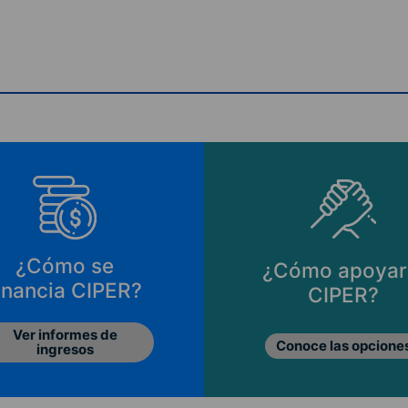
¿Cómo se
¿Cómo apoyar
inancia CIPER?
CIPER?
Ver informes de
Conoce las opcione
ingresos