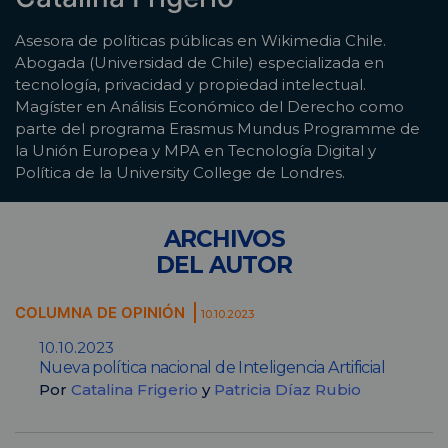
Asesora de políticas públicas en Wikimedia Chile.
Abogada (Universidad de Chile) especializada en
tecnología, privacidad y propiedad intelectual.
Magíster en Análisis Económico del Derecho como
parte del programa Erasmus Mundus Programme de
la Unión Europea y MPA en Tecnología Digital y
Política de la University College de Londres.
ARCHIVOS
DEL AUTOR
COLUMNA DE OPINIÓN
10.10.2023
10.10.2023
Nueva política nacional de Inteligencia Artificial
Por
Catalina Frigerio
y
Patricia Díaz Rubio