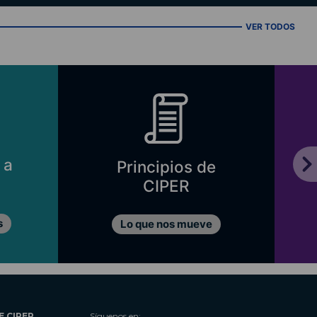
VER TODOS
 a
Principios de
CIPER
s
Lo que nos mueve
E CIPER
Síguenos en: