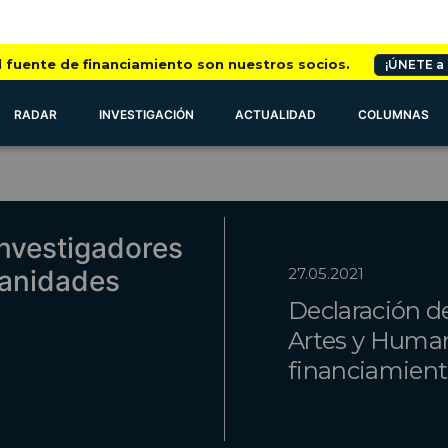
l fuente de financiamiento son nuestros socios.
¡ÚNETE a
RADAR
INVESTIGACIÓN
ACTUALIDAD
COLUMNAS
Investigadores
manidades
27.05.2021
Declaración de
Artes y Human
financiamient