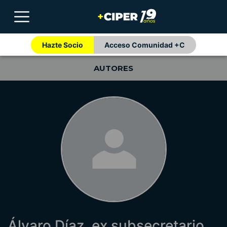
Hazte Socio
Acceso Comunidad +C
AUTORES
Álvaro Díaz, ex subsecretario