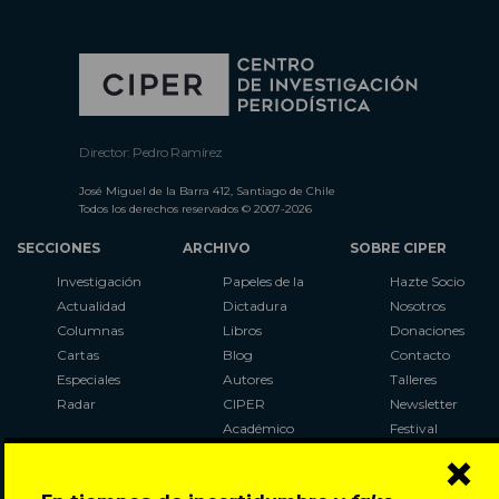
Director: Pedro Ramírez
José Miguel de la Barra 412, Santiago de Chile
Todos los derechos reservados © 2007-2026
SECCIONES
ARCHIVO
SOBRE CIPER
Investigación
Papeles de la
Hazte Socio
Actualidad
Dictadura
Nosotros
Columnas
Libros
Donaciones
Cartas
Blog
Contacto
Especiales
Autores
Talleres
Radar
CIPER
Newsletter
Académico
Festival
×
LaBot
Constituyente