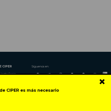
E CIPER
Síguenos en:
Hazte Socio
×
Nosotros
Donaciones
o de CIPER es más necesario
Contacto
Talleres
Newsletter
Festival