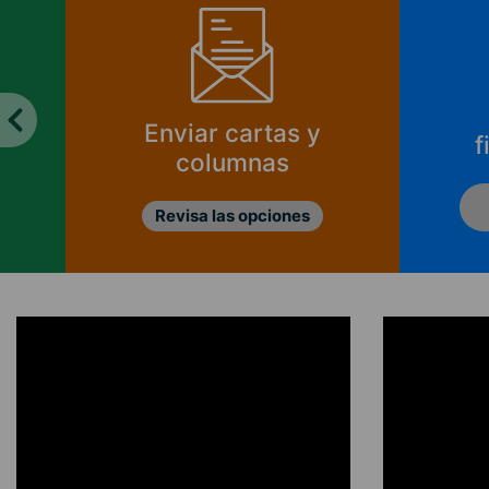
¿Cómo se
¿
financia CIPER?
Ver informes de
ingresos