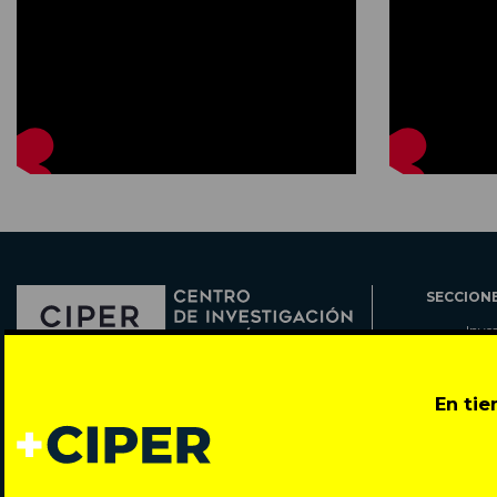
SECCION
Inve
Actu
Col
Director: Pedro Ramírez
En ti
Cart
José Miguel de la Barra 412, Santiago de Chile
Espe
Todos los derechos reservados © 2007-2026
Rada