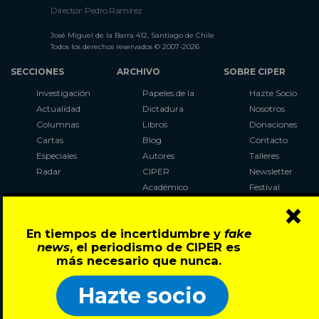
Director: Pedro Ramírez
José Miguel de la Barra 412, Santiago de Chile
Todos los derechos reservados © 2007-2026
SECCIONES
ARCHIVO
SOBRE CIPER
Investigación
Papeles de la
Hazte Socio
Actualidad
Dictadura
Nosotros
Columnas
Libros
Donaciones
Cartas
Blog
Contacto
Especiales
Autores
Talleres
Radar
CIPER
Newsletter
Académico
Festival
×
LaBot
Constituyente
En tiempos de incertidumbre y
fake
Al Plebiscito
news
, el periodismo de CIPER es
con CIPER
más necesario que nunca.
Síguenos en:
Hazte socio