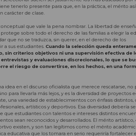
ene tenerlo presente para que, en la práctica, el mérito a
 carácter de clase.
conceptual que vale la pena nombrar. La libertad de ense
, protege sobre todo el derecho de las familias a elegir la 
idar que no se traduzca, sin querer, en el derecho de los
r a sus estudiantes.
Cuando la selección queda enteram
 sin criterios objetivos ni una supervisión efectiva de 
entrevistas y evaluaciones discrecionales, lo que se 
orre el riesgo de convertirse, en los hechos, en una for
na idea en el discurso oficialista que merece rescatarse, no 
no para llevarla más lejos, y es la diversidad de proyectos e
te, una variedad de establecimientos con énfasis distintos, c
esionales, artísticos y deportivos. Esa diversidad debería s
te que estudiantes con talentos e intereses distintos encue
ntos sean reconocidos y desarrollados. El mérito artístico, 
ortivo existen, y son tan legítimos como el mérito académi
ca educativa que los tomara en serio requeriría fortalecer 