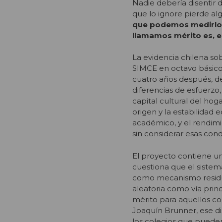
Nadie debería disentir 
que lo ignore pierde al
que podemos medirlo 
llamamos mérito es, e
La evidencia chilena so
SIMCE en octavo básic
cuatro años después, d
diferencias de esfuerzo,
capital cultural del hog
origen y la estabilidad
académico, y el rendim
sin considerar esas cond
El proyecto contiene una
cuestiona que el sistem
como mecanismo residu
aleatoria como vía princ
mérito para aquellos c
Joaquín Brunner, ese d
los colegios que pueden