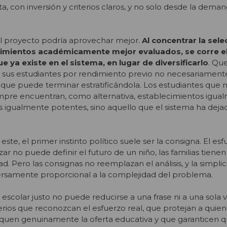
ta, con inversión y criterios claros, y no solo desde la dema
l proyecto podría aprovechar mejor.
Al concentrar la sele
cimientos académicamente mejor evaluados, se corre el
ue ya existe en el sistema, en lugar de diversificarlo
. Qu
 sus estudiantes por rendimiento previo no necesariamente 
no que puede terminar estratificándola. Los estudiantes que
empre encuentran, como alternativa, establecimientos igua
s igualmente potentes, sino aquello que el sistema ha dej
ste, el primer instinto político suele ser la consigna. El e
ar no puede definir el futuro de un niño, las familias tiene
ad. Pero las consignas no reemplazan el análisis, y la simplic
versamente proporcional a la complejidad del problema.
scolar justo no puede reducirse a una frase ni a una sola v
rios que reconozcan el esfuerzo real, que protejan a quie
fiquen genuinamente la oferta educativa y que garanticen q