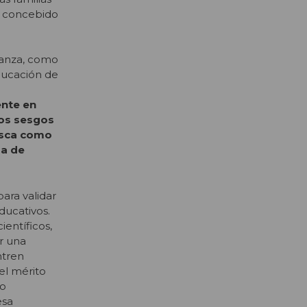
sí concebido
ñanza, como
educación de
ente en
los sesgos
busca como
ma de
para validar
ducativos.
ientíficos,
er una
ntren
el mérito
co
esa