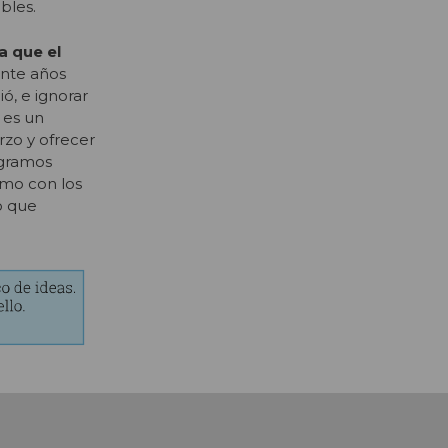
bles.
a que el
ante años
ó, e ignorar
 es un
rzo y ofrecer
ogramos
smo con los
o que