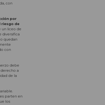
nda, con
cción por
 riesgo de
e un liceo de
diversifica
 no quedan
lmente
ado con
sfuerzo debe
n derecho a
idad de la
ariable.
nes parten en
ue los