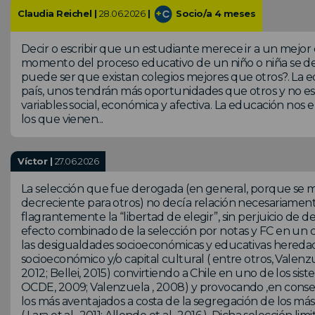
Claudia Reichel |
28.06.2026
|
Socio/a 4 meses
Decir o escribir que un estudiante merece ir a un mejor 
momento del proceso educativo de un niño o niña se def
puede ser que existan colegios mejores que otros?. La ed
país, unos tendrán más oportunidades que otros y no es
variables social, económica y afectiva. La educación nos 
los que vienen...
Víctor |
27.06.2026
La selección que fue derogada (en general, porque se m
decreciente para otros) no decía relación necesariamente
flagrantemente la “libertad de elegir”, sin perjuicio de 
efecto combinado de la selección por notas y FC en un c
las desigualdades socioeconómicas y educativas heredada
socioeconómico y/o capital cultural ( entre otros, Valenzue
2012; Bellei, 2015) convirtiendo a Chile en uno de los si
OCDE, 2009; Valenzuela , 2008) y provocando ,en consecue
los más aventajados a costa de la segregación de los más