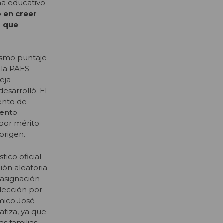
ma educativo
o en creer
o que
mismo puntaje
 la PAES
eja
esarrolló. El
iento de
iento
por mérito
origen.
tico oficial
ión aleatoria
asignación
elección por
mico José
tiza, ya que
s familias