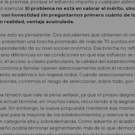
de la premisa, porque el esfuerzo importa y cualquier siste
go esencial.
El problema no está en valorar el mérito, sin
con honestidad sin preguntarnos primero cuánto de l
n realidad, ventaja acumulada.
bre esto es persistente. Dos estudiantes que obtienen el 
o presentan una brecha promedio de más de 70 puntos en
ependiendo de su nivel socioeconómico. Esa brecha no refl
 sino diferencias en las condiciones en que ese esfuerzo se d
ar, el acceso a clases particulares, la calidad del establecim
 económica familiar operan silenciosamente sobre el rendim
iento académico los registra todos. Cuando seleccionamos 
iciones, corremos el riesgo de seleccionar, sobre todo, por 
 tensión que vale la pena señalar, ya que el propio diagnós
a actual termine, en muchos casos, recurriendo a la asignac
al. Sin embargo, la nueva propuesta mantiene esa misma 
ipal para la mayoría de los establecimientos, y reserva la s
on categoría alta y sobredemanda. Como advierte el acadé
iseño podría terminar segmentando más de lo que democra
 seleccionar suelen ser justamente los más buscados por la