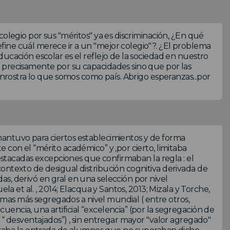
colegio por sus "méritos" ya es discriminación, ¿En qué
ine cuál merece ir a un "mejor colegio"?. ¿El problema
ucación escolar es el reflejo de la sociedad en nuestro
 precisamente por su capacidades sino que por las
enrostra lo que somos como país. Abrigo esperanzas...por
antuvo para ciertos establecimientos y de forma
 con el “mérito académico” y ,por cierto, limitaba
destacadas excepciones que confirmaban la regla : el
ontexto de desigual distribución cognitiva derivada de
s, derivó en gral en una selección por nivel
la et al. , 2014; Elacqua y Santos, 2013; Mizala y Torche,
stemas más segregados a nivel mundial ( entre otros,
ncia, una artificial “excelencia” (por la segregación de
 “ desventajados”) , sin entregar mayor "valor agregado"