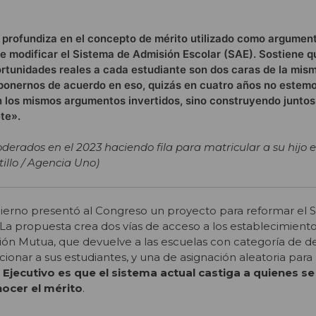
 profundiza en el concepto de mérito utilizado como argument
e modificar el Sistema de Admisión Escolar (SAE). Sostiene 
ortunidades reales a cada estudiante son dos caras de la mis
 ponernos de acuerdo en eso, quizás en cuatro años no estem
n los mismos argumentos invertidos, sino construyendo juntos
te».
rados en el 2023 haciendo fila para matricular a su hijo en
illo / Agencia Uno)
bierno presentó al Congreso un proyecto para reformar el 
 La propuesta crea dos vías de acceso a los establecimiento
ón Mutua, que devuelve a las escuelas con categoría de
ccionar a sus estudiantes, y una de asignación aleatoria par
Ejecutivo es que el sistema actual castiga a quienes se
nocer el mérito
.