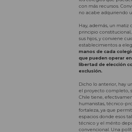
con más recursos. Convi
no acabe adquiriendo un
Hay, además, un matiz 
principio constitucional
sus hijos, y conviene cu
establecimientos a elegi
manos de cada colegio,
que pueden operar en 
libertad de elección c
exclusión.
Dicho lo anterior, hay u
el proyecto completo, si
Chile tiene, efectivamen
humanistas, técnico-prof
fortaleza, ya que permi
espacios donde esos tale
técnico y el mérito dep
convencional. Una políti