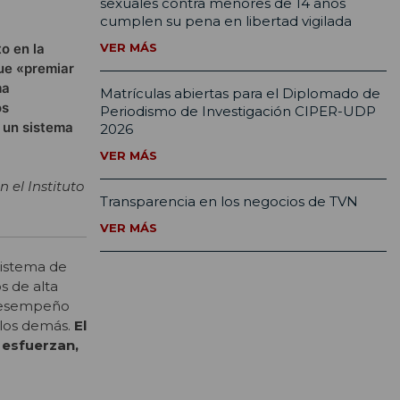
sexuales contra menores de 14 años
cumplen su pena en libertad vigilada
o en la
VER MÁS
que «premiar
ma
Matrículas abiertas para el Diplomado de
os
Periodismo de Investigación CIPER-UDP
 un sistema
2026
VER MÁS
 el Instituto
Transparencia en los negocios de TVN
VER MÁS
Sistema de
s de alta
 desempeño
a los demás.
El
 esfuerzan,