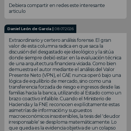
Debiera compartir en redes este interesante
articulo
Daniel León de García |
08.07.2026
Extraordinario y certero análisis forense. El gran
valor de esta columna radica en que saca la
discusión del desgastado eje ideológico y la sitúa
donde siempre debió estar: en la evaluación técnica
de una arquitectura financiera viciada. Como bien
demuestra el autor mediante el análisis del Valor
Presente Neto (VPN), el CAE nunca operó bajo una
lógica de equilibrio de mercado, sino como una
transferencia forzada de riesgo e ingresos desde las
familias hacia la banca, utilizando al Estado como un
brazo coactivo infalible. Cuando el Ministerio de
Hacienda y la FNE reconocen explícitamente estas
asimetrías de información y supuestos
macroeconómicos insostenibles, la tesis del 'deudor
irresponsable' se desploma matemáticamente. Lo
que queda es la evidencia objetiva de un colapso