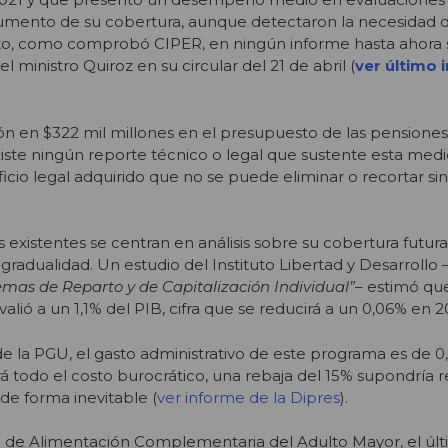
aumento de su cobertura, aunque detectaron la necesidad d
erto, como comprobó CIPER, en ningún informe hasta ahora
l ministro Quiroz en su circular del 21 de abril (
ver último 
n en $322 mil millones en el presupuesto de las pensiones
ste ningún reporte técnico o legal que sustente esta medi
icio legal adquirido que no se puede eliminar o recortar s
s existentes se centran en análisis sobre su cobertura futura
gradualidad. Un estudio del Instituto Libertad y Desarrollo 
temas de Reparto y de Capitalización Individual”
– estimó qu
alió a un 1,1% del PIB, cifra que se reducirá a un 0,06% en 2
de la PGU, el gasto administrativo de este programa es de 0,
á todo el costo burocrático,
una rebaja del 15% supondría r
de forma inevitable (
ver informe de la Dipres
).
a de Alimentación Complementaria del Adulto Mayor, el úl