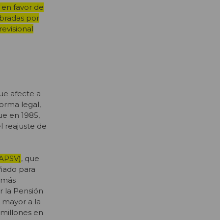
 en favor de
obradas por
evisional
ue afecte a
orma legal,
ue en 1985,
l reajuste de
(APSV)
, que
ñado para
% más
r la Pensión
 mayor a la
millones en