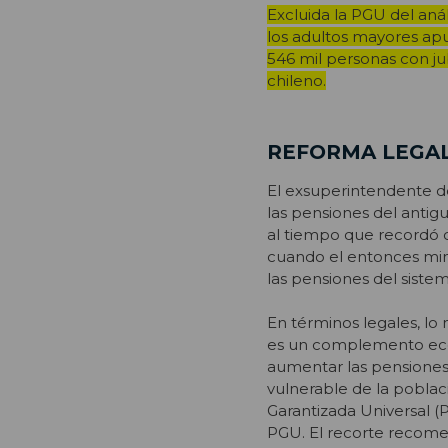
Excluida la PGU del anál
los adultos mayores apu
546 mil personas con ju
chileno.
REFORMA LEGA
El exsuperintendente de
las pensiones del antig
al tiempo que recordó q
cuando el entonces mini
las pensiones del siste
En términos legales, l
es un complemento econ
aumentar las pensiones
vulnerable de la pobla
Garantizada Universal (
PGU. El recorte recome