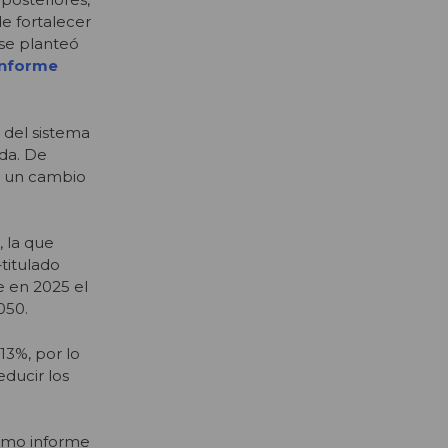
e fortalecer
 se planteó
informe
 del sistema
da. De
in un cambio
, la que
–titulado
e en 2025 el
050.
13%, por lo
educir los
timo informe