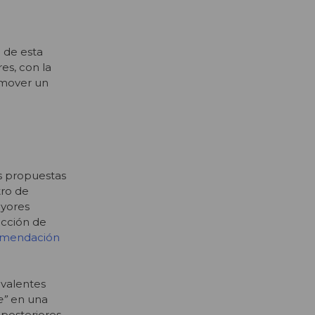
o de esta
es, con la
romover un
s propuestas
tro de
ayores
ección de
ecomendación
valentes
e”
en una
osteriores,