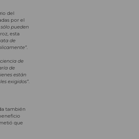
rio del
adas por el
y sólo pueden
roz, esta
rata de
blicamente”
.
ciencia de
aría de
uienes están
les exigidos”
.
nda también
beneficio
ometió que
.