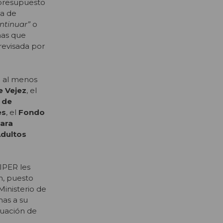
 presupuesto
ma de
ntinuar”
o
mas que
revisada por
en al menos
e Vejez
, el
 de
es
, el
Fondo
ara
dultos
CIPER les
n, puesto
Ministerio de
mas a su
luación de