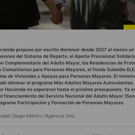
acienda propuso por escrito disminuir desde 2027 al menos un
siones del Sistema de Reparto, el Aporte Previsional Solidario
n Complementaria del Adulto Mayor, las Residencias de Prot
s Comunitarias para Personas Mayores, el Fondo Subsidio EL
ama de Viviendas y Apoyos para Personas Mayores. El ministr
dó eliminar el programa Más Adultos Mayores Autovalentes.
or Hacienda no esperaron hasta el próximo presupuesto. Ya e
el financiamiento del Servicio Nacional del Adulto Mayor (Se
programa Participación y Formación de Personas Mayores.
ada: Diego Martin / Agencia Uno.