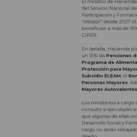
El ministro de Hacienda
del Servicio Nacional d
Participación y Formac
“rebajar”
desde 2027 otr
benefician a más de 90
CIPER.
En detalle, Hacienda pla
un 15% las
Pensiones d
Programa de Alimenta
Protección para Mayo
Subsidio ELEAM
, el
Bo
Personas Mayores
. A
Mayores Autovalente
Los ministerios a cargo 
consultó si ejecutarán 
que algunas de ellas req
Desarrollo Social y Fam
cargo no serán rebajad
diseño.