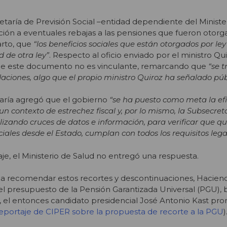
etaría de Previsión Social –entidad dependiente del Ministe
ación a eventuales rebajas a las pensiones que fueron otorg
arto, que
“los beneficios sociales que están otorgados por le
d de otra ley”
. Respecto al oficio enviado por el ministro Qui
ue este documento no es vinculante, remarcando que
“se t
ciones, algo que el propio ministro Quiroz ha señalado pú
taría agregó que el gobierno
“se ha puesto como meta la efi
 un contexto de estrechez fiscal y, por lo mismo, la Subsecret
alizando cruces de datos e información, para verificar que q
ciales desde el Estado, cumplan con todos los requisitos lega
aje, el Ministerio de Salud no entregó una respuesta.
o a recomendar estos recortes y descontinuaciones, Hacie
del presupuesto de la Pensión Garantizada Universal (PGU), 
, el entonces candidato presidencial José Antonio Kast pr
eportaje de CIPER sobre la propuesta de recorte a la PGU
)