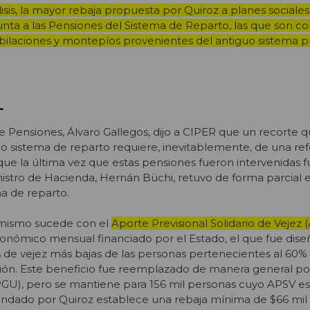
isis, la mayor rebaja propuesta por Quiroz a planes sociales
nta a las Pensiones del Sistema de Reparto, las que son c
bilaciones y montepíos provenientes del antiguo sistema pr
L
 Pensiones, Álvaro Gallegos, dijo a CIPER que un recorte q
uo sistema de reparto requiere, inevitablemente, de una ref
ue la última vez que estas pensiones fueron intervenidas f
stro de Hacienda, Hernán Büchi, retuvo de forma parcial e
ma de reparto.
o mismo sucede con el
Aporte Previsional Solidario de Vejez 
ómico mensual financiado por el Estado, el que fue dise
 de vejez más bajas de las personas pertenecientes al 60
ción. Este beneficio fue reemplazado de manera general po
PGU), pero se mantiene para 156 mil personas cuyo APSV es
ndado por Quiroz establece una rebaja mínima de $66 mil 