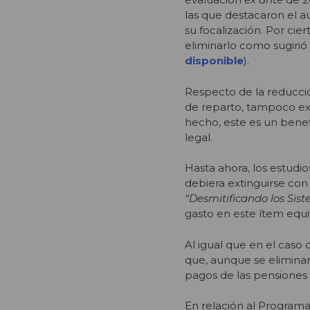
las que destacaron el 
su focalización. Por ci
eliminarlo como sugirió e
disponible
).
Respecto de la reducció
de reparto, tampoco exi
hecho, este es un benef
legal.
Hasta ahora, los estudio
debiera extinguirse con 
“Desmitificando los Sis
gasto en este ítem equiv
Al igual que en el caso 
que, aunque se eliminar
pagos de las pensiones 
En relación al Program