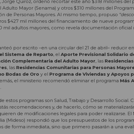
, Jorge Quiroz, ordenó recortar este año $318 millones del
el Adulto Mayor (Senama) y otros $310 millones del Progra
ión de Personas Mayores. Al mismo tiempo, propuso
“desco
os $427 mil millones del financiamiento de nueve progra
0 mil adultos mayores, como revela documentación oficial 
nteó por escrito –en una circular del 21 de abril– reducir 
el Sistema de Reparto
, el
Aporte Previsional Solidario d
ción Complementaria del Adulto Mayor
, las
Residencias
res
, las
Residencias Comunitarias para Personas Mayor
no Bodas de Oro
y el
Programa de Viviendas y Apoyos p
demás, el ministerio recomendó eliminar el programa
Más A
s
.
de estos programas son Salud, Trabajo y Desarrollo Social. 
estás recomendaciones y, de hacerlo, cómo se materializará
uieren de modificaciones legales para poder realizarse. El 
ilia (Mideso) respondió que los presupuestos de los progra
os de forma inmediata, sino que primero pasarán a una eva