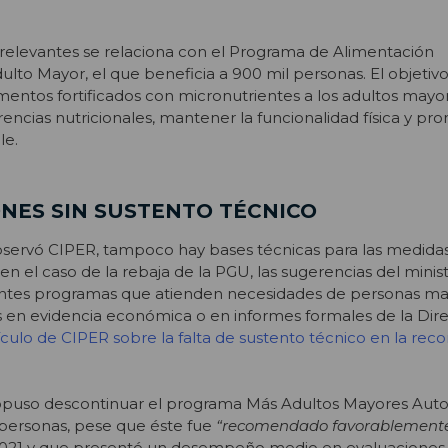
 relevantes se relaciona con el
Programa de Alimentación
ulto Mayor
, el que beneficia a 900 mil personas. El objetiv
limentos fortificados con micronutrientes a los adultos mayor
rencias nutricionales, mantener la funcionalidad física y p
le.
ES SIN SUSTENTO TÉCNICO
ervó CIPER, tampoco hay bases técnicas para las medida
 en el caso de la rebaja de la PGU,
las sugerencias del minis
antes programas que atienden necesidades de personas m
en evidencia económica o en informes formales de la Dir
tículo de CIPER sobre la falta de sustento técnico en la r
opuso descontinuar el
programa Más Adultos Mayores Auto
 personas, pese que éste fue
“recomendado favorablement
021 y que presentó un desempeño medio en evaluaciones p