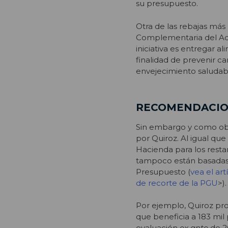
su presupuesto.
Otra de las rebajas más
Complementaria del Ad
iniciativa es entregar a
finalidad de prevenir ca
envejecimiento saludab
RECOMENDACION
Sin embargo y como obs
por Quiroz. Al igual que
Hacienda para los rest
tampoco están basadas 
Presupuesto (
vea el ar
de recorte de la PGU
>).
Por ejemplo, Quiroz pr
que beneficia a 183 mil
evaluación
ex ante
de 2