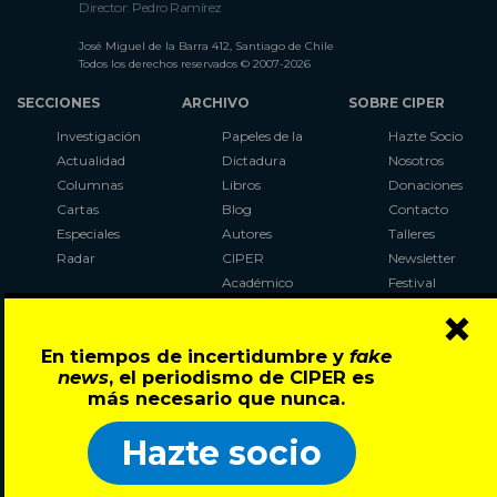
Director: Pedro Ramírez
José Miguel de la Barra 412, Santiago de Chile
Todos los derechos reservados © 2007-2026
SECCIONES
ARCHIVO
SOBRE CIPER
Investigación
Papeles de la
Hazte Socio
Actualidad
Dictadura
Nosotros
Columnas
Libros
Donaciones
Cartas
Blog
Contacto
Especiales
Autores
Talleres
Radar
CIPER
Newsletter
Académico
Festival
×
LaBot
Constituyente
En tiempos de incertidumbre y
fake
Al Plebiscito
news
, el periodismo de CIPER es
con CIPER
más necesario que nunca.
Síguenos en:
Hazte socio