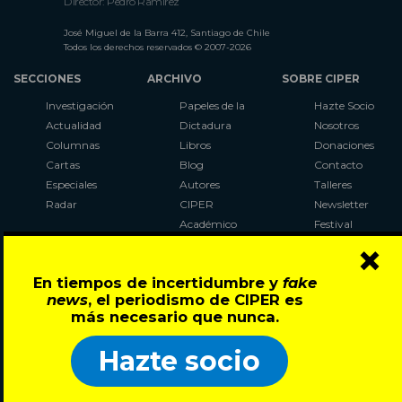
Director: Pedro Ramírez
José Miguel de la Barra 412, Santiago de Chile
Todos los derechos reservados © 2007-2026
SECCIONES
ARCHIVO
SOBRE CIPER
Investigación
Papeles de la
Hazte Socio
Actualidad
Dictadura
Nosotros
Columnas
Libros
Donaciones
Cartas
Blog
Contacto
Especiales
Autores
Talleres
Radar
CIPER
Newsletter
Académico
Festival
×
LaBot
Constituyente
En tiempos de incertidumbre y
fake
Al Plebiscito
news
, el periodismo de CIPER es
con CIPER
más necesario que nunca.
Síguenos en:
Hazte socio