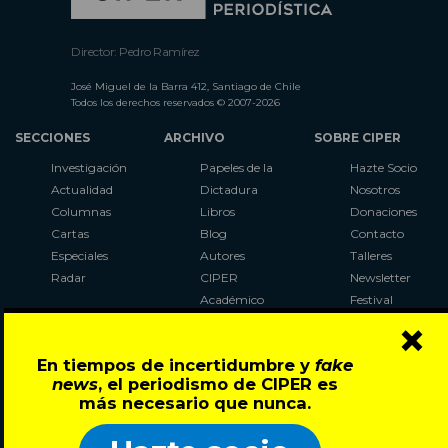
Director: Pedro Ramírez
José Miguel de la Barra 412, Santiago de Chile
Todos los derechos reservados © 2007-2026
SECCIONES
ARCHIVO
SOBRE CIPER
Investigación
Papeles de la
Hazte Socio
Actualidad
Dictadura
Nosotros
Columnas
Libros
Donaciones
Cartas
Blog
Contacto
Especiales
Autores
Talleres
Radar
CIPER
Newsletter
Académico
Festival
×
LaBot
Constituyente
En tiempos de incertidumbre y
fake
Al Plebiscito
news
, el periodismo de CIPER es
con CIPER
más necesario que nunca.
Síguenos en: