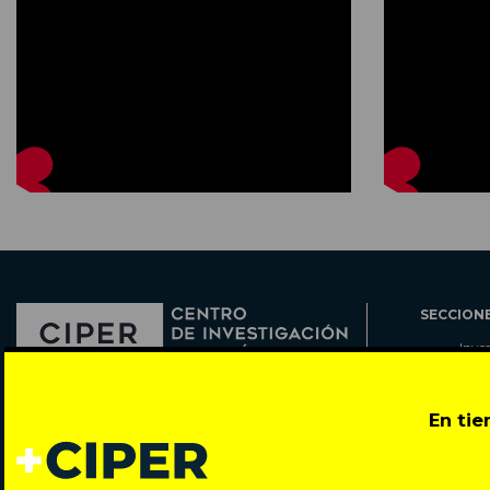
SECCION
Inve
Actu
Col
Director: Pedro Ramírez
En ti
Cart
José Miguel de la Barra 412, Santiago de Chile
Espe
Todos los derechos reservados © 2007-2026
Rada