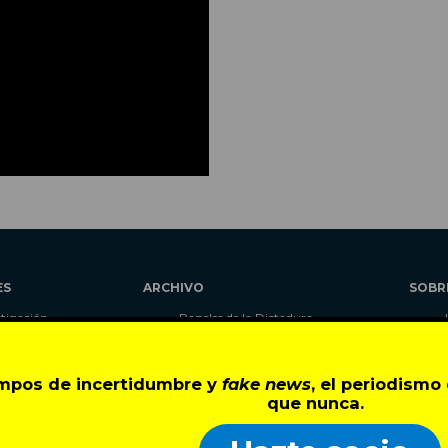
ES
ARCHIVO
SOBR
stigación
Papeles de la Dictadura
alidad
Libros
umnas
Blog
empos de incertidumbre y
fake news
, el periodism
as
Autores
que nunca.
ciales
CIPER Académico
r
LaBot Constituyente