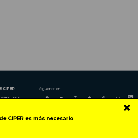
E CIPER
Síguenos en:
Hazte Socio
×
Nosotros
Donaciones
o de CIPER es más necesario
Contacto
Talleres
Newsletter