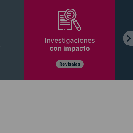
Investigaciones
R
con impacto
Revísalas