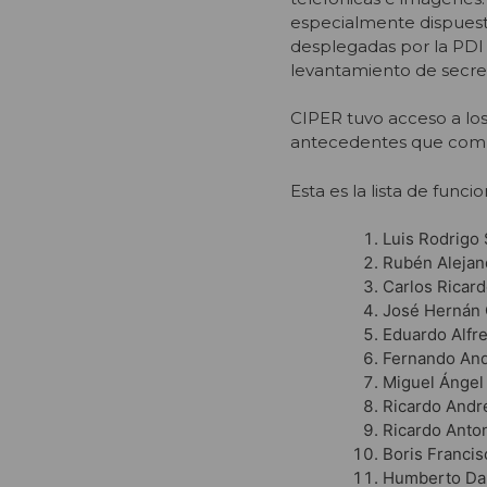
especialmente dispuesta
desplegadas por la PDI 
levantamiento de secre
CIPER tuvo acceso a lo
antecedentes que compo
Esta es la lista de funci
Luis Rodrigo 
Rubén Alejan
Carlos Ricar
José Hernán 
Eduardo Alfr
Fernando And
Miguel Ángel
Ricardo Andr
Ricardo Anto
Boris Franci
Humberto Dar