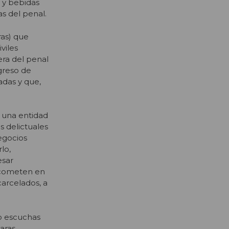
d y bebidas
as del penal.
ras) que
viles
era del penal
ngreso de
adas y que,
n una entidad
 delictuales
egocios
lo,
esar
se cometen en
carcelados, a
do escuchas
aras