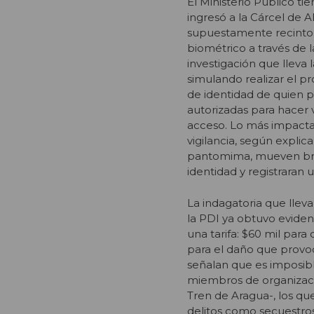
El Ministerio Público
ingresó a la Cárcel de A
supuestamente recinto p
biométrico a través de 
investigación que lleva 
simulando realizar el p
de identidad de quien pi
autorizadas para hacer v
acceso. Lo más impacta
vigilancia, según expli
pantomima, mueven bra
identidad y registraran 
La indagatoria que llev
la PDI ya obtuvo evidenc
una tarifa: $60 mil para
para el daño que provoca
señalan que es imposib
miembros de organizacio
Tren de Aragua-, los que 
delitos como secuestros,