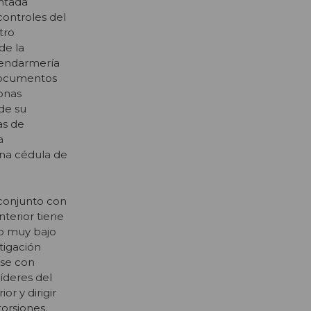
ntada
controles del
tro
de la
 Gendarmería
 documentos
sonas
 de su
as de
a
na cédula de
 conjunto con
nterior tiene
io muy bajo
tigación
rse con
íderes del
or y dirigir
xtorsiones.