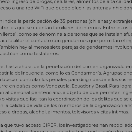
ero: ingreso de drogas, celulares, alimentos de alta calida
cceso a una red WiFi que puede eludir las antenas inhibidor
 indica la participación de 35 personas (chilenas y extranje
ntre los que se cuentan familiares de internos. Entre estos ci
nilleros”, como se denomina a personas que se instalan afu
 para facilitar el contacto con gendarmes que permitan el i
También hay al menos siete parejas de gendarmes involucr
os, actúan como testaferros.
ve, hasta ahora, de la penetración del crimen organizado e
tir la delincuencia, como lo es Gendarmería. Agrupaciones
buscan controlar los penales para dirigir desde ellos sus n
urre en países como Venezuela, Ecuador y Brasil. Para lograr
 al personal penitenciario, a objeto de que permitan ingr
s o visitas que facilitan la coordinación de los delitos que 
an la calidad de vida de los miembros de la organización en
ceso a drogas, alcohol, alimentos, televisores y citas íntimas.
la que tuvo acceso CIPER, los investigadores han recopila
 Estas últimas fueron conseguidas tras la instalación de cám