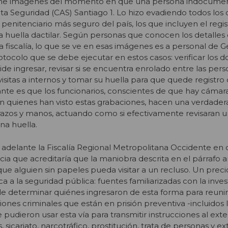
 tiene imágenes del momento en que una persona indocume
lta Seguridad (CAS) Santiago 1. Lo hizo evadiendo todos los 
enitenciario más seguro del país, los que incluyen el regis
la huella dactilar. Según personas que conocen los detalles 
la fiscalía, lo que se ve en esas imágenes es a personal de
rotocolo que se debe ejecutar en estos casos: verificar los
de ingresar, revisar si se encuentra enrolado entre las per
isitas a internos y tomar su huella para que quede registro
nte es que los funcionarios, conscientes de que hay cámar
can quienes han visto estas grabaciones, hacen una verdader
zos y manos, actuando como si efectivamente revisaran u
una huella.
a adelante la Fiscalía Regional Metropolitana Occidente en
ia que acreditaría que la maniobra descrita en el párrafo a
 que alguien sin papeles pueda visitar a un recluso. Un prec
 a la seguridad pública: fuentes familiarizadas con la inves
le determinar quiénes ingresaron de esta forma para reuni
nes criminales que están en prisión preventiva -incluidos l
pudieron usar esta vía para transmitir instrucciones al exteri
 sicariato, narcotráfico, prostitución, trata de personas y e