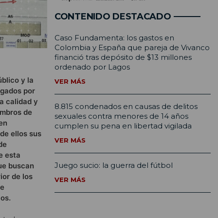
CONTENIDO DESTACADO
Caso Fundamenta: los gastos en
Colombia y España que pareja de Vivanco
financió tras depósito de $13 millones
ordenado por Lagos
blico y la
VER MÁS
agados por
ta calidad y
8.815 condenados en causas de delitos
embros de
sexuales contra menores de 14 años
 en
cumplen su pena en libertad vigilada
de ellos sus
VER MÁS
de
e esta
Juego sucio: la guerra del fútbol
que buscan
ior de los
VER MÁS
de
ios.