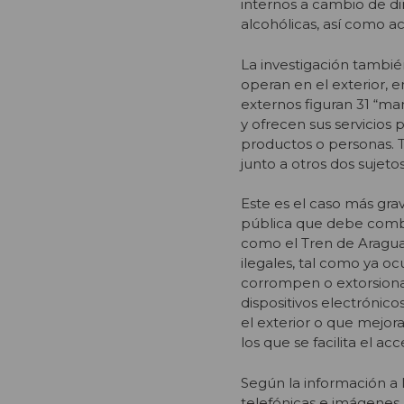
internos a cambio de din
alcohólicas, así como a
La investigación también
operan en el exterior, e
externos figuran 31 “ma
y ofrecen sus servicios
productos o personas. 
junto a otros dos sujet
Este es el caso más gra
pública que debe comba
como el Tren de Aragua 
ilegales, tal como ya oc
corrompen o extorsionan
dispositivos electrónico
el exterior o que mejor
los que se facilita el ac
Según la información a 
telefónicas e imágenes.