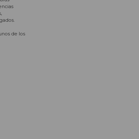
encias
,
ndagados.
unos de los