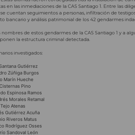
s en las inmediaciones de la CAS Santiago 1. Entre las dilig
se cuentan seguimientos a personas, infiltración de testigos
to bancario y análisis patrimonial de los 42 gendarmes i
s nombres de estos gendarmes de la CAS Santiago 1 y a alg
nen la estructura criminal detectada.
onarios investigados:
Santana Gutiérrez
dro Zúñiga Burgos
do Marín Hueche
Cisternas Pino
edo Espinosa Ramos
rés Morales Retamal
 Tejo Atenas
és Gutiérrez Acuña
nio Riveros Matus
sco Rodríguez Osses
ío Sandoval León