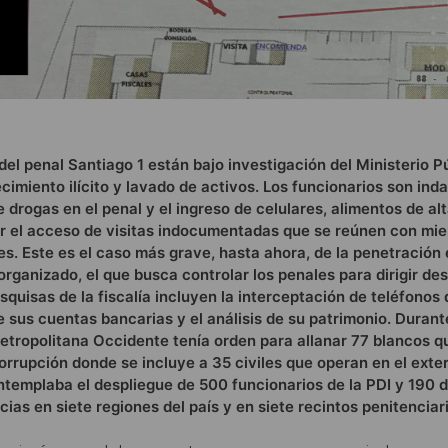
l penal Santiago 1 están bajo investigación del Ministerio Pú
cimiento ilícito y lavado de activos. Los funcionarios son ind
de drogas en el penal y el ingreso de celulares, alimentos de al
tir el acceso de visitas indocumentadas que se reúnen con mi
es. Este es el caso más grave, hasta ahora, de la penetración
rganizado, el que busca controlar los penales para dirigir des
squisas de la fiscalía incluyen la interceptación de teléfonos 
e sus cuentas bancarias y el análisis de su patrimonio. Durant
etropolitana Occidente tenía orden para allanar 77 blancos 
orrupción donde se incluye a 35 civiles que operan en el exter
ontemplaba el despliegue de 500 funcionarios de la PDI y 190 
ias en siete regiones del país y en siete recintos penitenciar