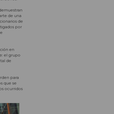
y demuestran
arte de una
cionarios de
tigados por
de
ación en
e: el grupo
tal de
orden para
os que se
os ocurridos