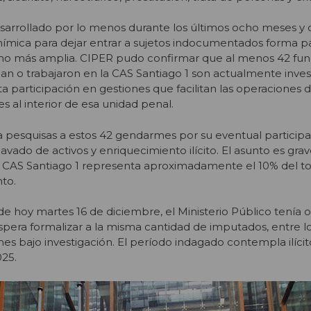
esarrollado por lo menos durante los últimos ocho meses 
mímica para dejar entrar a sujetos indocumentados forma p
o más amplia. CIPER pudo confirmar que al menos 42 fun
n o trabajaron en la CAS Santiago 1 son actualmente inves
nta participación en gestiones que facilitan las operaciones 
s al interior de esa unidad penal.
 a pesquisas a estos 42 gendarmes por su eventual particip
vado de activos y enriquecimiento ilícito. El asunto es grav
a CAS Santiago 1 representa aproximadamente el 10% del to
nto.
 hoy martes 16 de diciembre, el Ministerio Público tenía 
 espera formalizar a la misma cantidad de imputados, entre l
s bajo investigación. El período indagado contempla ilícit
025.