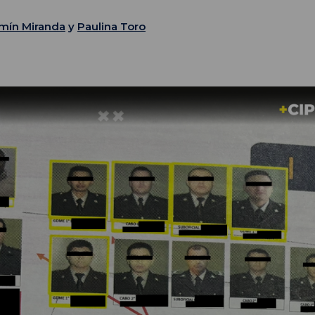
mín Miranda
y
Paulina Toro