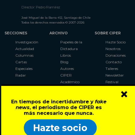
Director: Pedro Ramírez
José Miguel de la Barra 412, Santiago de Chile
Todos los derechos reservados © 2007-2026
SECCIONES
ARCHIVO
SOBRE CIPER
Investigación
Papeles de la
Hazte Socio
Actualidad
Dictadura
Nosotros
Columnas
Libros
Donaciones
Cartas
Blog
Contacto
Especiales
Autores
Talleres
Radar
CIPER
Newsletter
Académico
Festival
×
LaBot
Constituyente
En tiempos de incertidumbre y
fake
Al Plebiscito
news
, el periodismo de CIPER es
con CIPER
más necesario que nunca.
Síguenos en:
Hazte socio