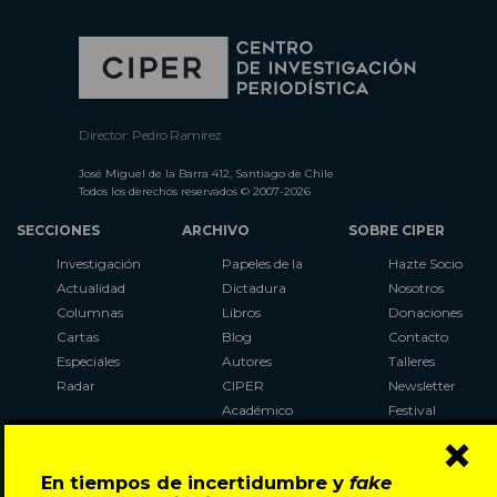
Director: Pedro Ramírez
José Miguel de la Barra 412, Santiago de Chile
Todos los derechos reservados © 2007-2026
SECCIONES
ARCHIVO
SOBRE CIPER
Investigación
Papeles de la
Hazte Socio
Actualidad
Dictadura
Nosotros
Columnas
Libros
Donaciones
Cartas
Blog
Contacto
Especiales
Autores
Talleres
Radar
CIPER
Newsletter
Académico
Festival
×
LaBot
Constituyente
En tiempos de incertidumbre y
fake
Al Plebiscito