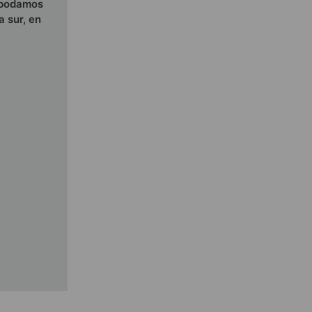
s podamos
 sur, en