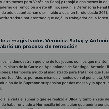
cuatro meses para Verónica Sabaj y rebajó a dos meses la de
cuaderno de remoción a este último; según la Defensoría Penal 
 de adolescentes han disminuido a casi un tercio desde 2011,
Antiterrorista por atentado que dejó un trabajador de la fore
 a magistrados Verónica Sabaj y Antonio
 abrió un proceso de remoción
rmosilla demuestran que uno de los jueces con los que manten
el ministro de la Corte de Apelaciones de Santiago, Antonio Ul
ones, Hermosilla ayudó al magistrado para tratar de que fue
 cortes. Ahora, por esos mismos vínculos con el penalista, Ul
olución de la Suprema: suspensión por dos meses y la apertu
n.
 a la vista el sumario que se realizó a Ulloa, y también sus d
a de haber enviado a Hermosilla información que podría consi