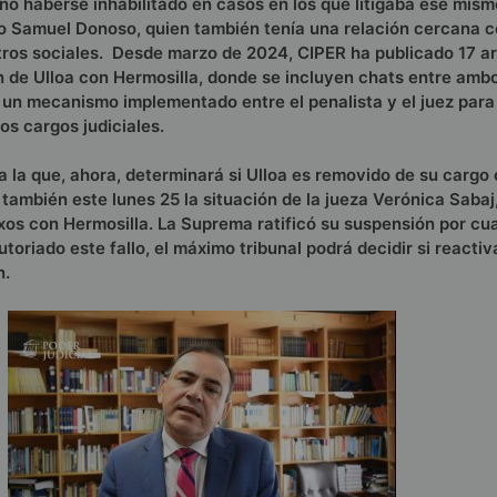
o haberse inhabilitado en casos en los que litigaba ese mism
o Samuel Donoso, quien también tenía una relación cercana co
tros sociales. Desde marzo de 2024, CIPER ha publicado 17 ar
n de Ulloa con Hermosilla, donde se incluyen chats entre amb
 un mecanismo implementado entre el penalista y el juez para 
s cargos judiciales.
 la que, ahora, determinará si Ulloa es removido de su cargo o
 también este lunes 25 la situación de la jueza Verónica Sabaj
os con Hermosilla. La Suprema ratificó su suspensión por cu
oriado este fallo, el máximo tribunal podrá decidir si reactiv
n.