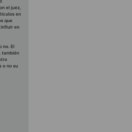
o
n el juez,
tículos en
os que
influir en
 no. El
, también
atro
a o no su