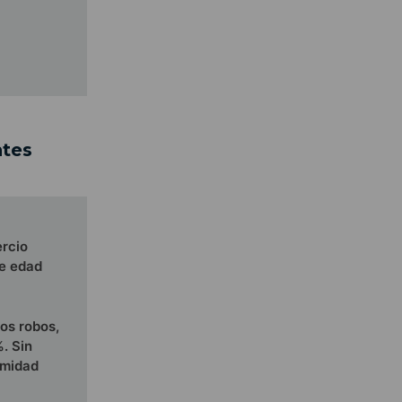
ntes
ercio
de edad
os robos,
. Sin
imidad