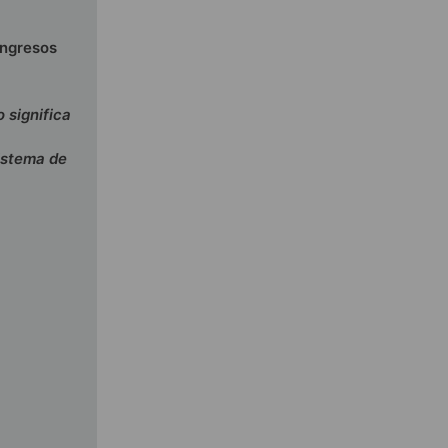
ingresos
 significa
istema de