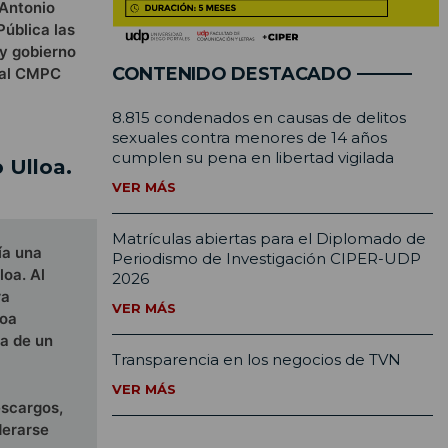
 Antonio
Pública las
 y gobierno
CONTENIDO DESTACADO
stal CMPC
8.815 condenados en causas de delitos
sexuales contra menores de 14 años
cumplen su pena en libertad vigilada
 Ulloa.
VER MÁS
Matrículas abiertas para el Diplomado de
ía una
Periodismo de Investigación CIPER-UDP
loa. Al
2026
ra
VER MÁS
loa
ra de un
Transparencia en los negocios de TVN
VER MÁS
escargos,
derarse