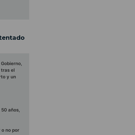
atentado
e Gobierno,
tras el
to y un
e 50 años,
 o no por