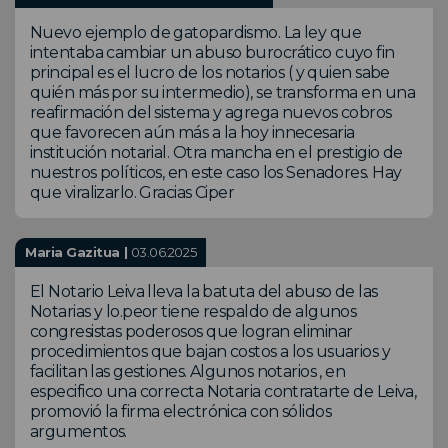
Nuevo ejemplo de gatopardismo. La ley que
intentaba cambiar un abuso burocrático cuyo fin
principal es el lucro de los notarios ( y quien sabe
quién más por su intermedio), se transforma en una
reafirmación del sistema y agrega nuevos cobros
que favorecen aún más a la hoy innecesaria
institución notarial. Otra mancha en el prestigio de
nuestros políticos, en este caso los Senadores. Hay
que viralizarlo. Gracias Ciper
Maria Gazitua |
03.06.2025
El Notario Leiva lleva la batuta del abuso de las
Notarias y lo.peor tiene respaldo de algunos
congresistas poderosos que logran eliminar
procedimientos que bajan costos a los usuarios y
facilitan las gestiones. Algunos notarios , en
especifico una correcta Notaria contratarte de Leiva,
promovió la firma electrónica con sólidos
argumentos.