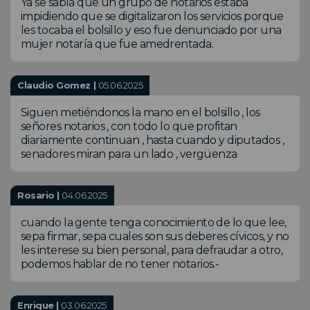
Ya se sabía que un grupo de notarios estaba
impidiendo que se digitalizaron los servicios porque
les tocaba el bolsillo y eso fue denunciado por una
mujer notaría que fue amedrentada.
Claudio Gomez |
05.06.2025
Siguen metiéndonos la mano en el bolsillo , los
señores notarios , con todo lo que profitan
diariamente continuan , hasta cuando y diputados ,
senadores miran para un lado , vergüenza
Rosario |
04.06.2025
cuando la gente tenga conocimiento de lo que lee,
sepa firmar, sepa cuales son sus deberes cívicos, y no
les interese su bien personal, para defraudar a otro,
podemos hablar de no tener notarios.-
Enrique |
03.06.2025