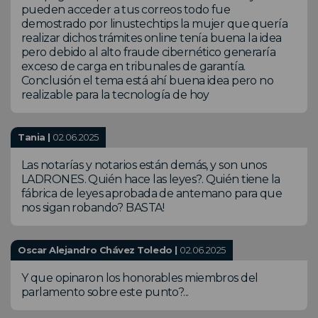
pueden acceder a tus correos todo fue
demostrado por linustechtips la mujer que quería
realizar dichos trámites online tenía buena la idea
pero debido al alto fraude cibernético generaría
exceso de carga en tribunales de garantía.
Conclusión el tema está ahí buena idea pero no
realizable para la tecnología de hoy
Tania |
02.06.2025
Las notarías y notarios están demás, y son unos
LADRONES. Quién hace las leyes?. Quién tiene la
fábrica de leyes aprobada de antemano para que
nos sigan robando? BASTA!
Oscar Alejandro Chávez Toledo |
02.06.2025
Y que opinaron los honorables miembros del
parlamento sobre este punto?...