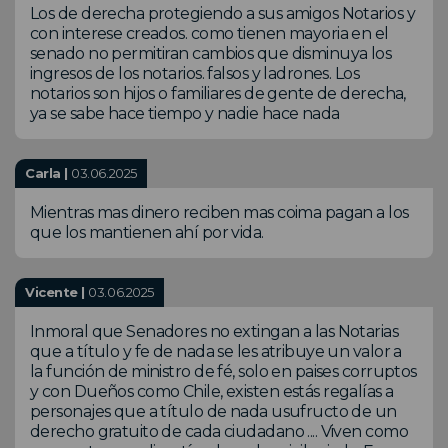
Los de derecha protegiendo a sus amigos Notarios y
con interese creados. como tienen mayoria en el
senado no permitiran cambios que disminuya los
ingresos de los notarios. falsos y ladrones. Los
notarios son hijos o familiares de gente de derecha,
ya se sabe hace tiempo y nadie hace nada
Carla |
03.06.2025
Mientras mas dinero reciben mas coima pagan a los
que los mantienen ahí por vida.
Vicente |
03.06.2025
Inmoral que Senadores no extingan a las Notarias
que a título y fe de nada se les atribuye un valor a
la función de ministro de fé, solo en paises corruptos
y con Dueños como Chile, existen estás regalías a
personajes que a título de nada usufructo de un
derecho gratuito de cada ciudadano .... Viven como