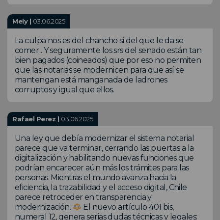
Mely |
03.06.2025
La culpa nos es del chancho si del que le da se
comer . Y seguramente los srs del senado están tan
bien pagados (coineados) que por eso no permiten
que las notarias se modernicen para que así se
mantengan está manganada de ladrones
corruptos y igual que ellos.
Rafael Perez |
03.06.2025
Una ley que debía modernizar el sistema notarial
parece que va terminar, cerrando las puertas a la
digitalización y habilitando nuevas funciones que
podrían encarecer aún más los trámites para las
personas. Mientras el mundo avanza hacia la
eficiencia, la trazabilidad y el acceso digital, Chile
parece retroceder en transparencia y
modernización.
El nuevo artículo 401 bis,
numeral 12, genera serias dudas técnicas y legales: