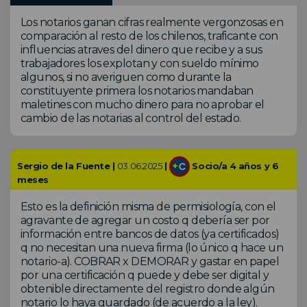
Los notarios ganan cifras realmente vergonzosas en
comparación al resto de los chilenos, traficante con
influencias atraves del dinero que recibe y a sus
trabajadores los explotan y con sueldo mínimo
algunos, si no averiguen como durante la
constituyente primera los notarios mandaban
maletines con mucho dinero para no aprobar el
cambio de las notarias al control del estado.
Sergio de la Fuente |
03.06.2025
|
Socio/a 4 años y 6
meses
Esto es la definición misma de permisiología, con el
agravante de agregar un costo q debería ser por
información entre bancos de datos (ya certificados)
q no necesitan una nueva firma (lo único q hace un
notario-a). COBRAR x DEMORAR y gastar en papel
por una certificación q puede y debe ser digital y
obtenible directamente del registro donde algún
notario lo haya guardado (de acuerdo a la ley).