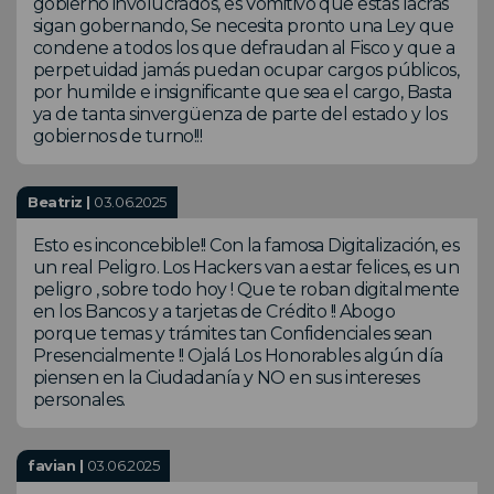
gobierno involucrados, es Vomitivo que estas lacras
sigan gobernando, Se necesita pronto una Ley que
condene a todos los que defraudan al Fisco y que a
perpetuidad jamás puedan ocupar cargos públicos,
por humilde e insignificante que sea el cargo, Basta
ya de tanta sinvergüenza de parte del estado y los
gobiernos de turno!!!
Beatriz |
03.06.2025
Esto es inconcebible!! Con la famosa Digitalización, es
un real Peligro. Los Hackers van a estar felices, es un
peligro , sobre todo hoy ! Que te roban digitalmente
en los Bancos y a tarjetas de Crédito !! Abogo
porque temas y trámites tan Confidenciales sean
Presencialmente !! Ojalá Los Honorables algún día
piensen en la Ciudadanía y NO en sus intereses
personales.
favian |
03.06.2025