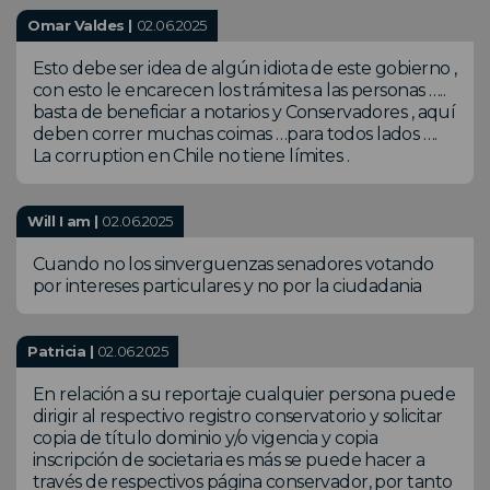
Omar Valdes |
02.06.2025
Esto debe ser idea de algún idiota de este gobierno ,
con esto le encarecen los trámites a las personas …..
basta de beneficiar a notarios y Conservadores , aquí
deben correr muchas coimas …para todos lados ….
La corruption en Chile no tiene límites .
Will I am |
02.06.2025
Cuando no los sinverguenzas senadores votando
por intereses particulares y no por la ciudadania
Patricia |
02.06.2025
En relación a su reportaje cualquier persona puede
dirigir al respectivo registro conservatorio y solicitar
copia de título dominio y/o vigencia y copia
inscripción de societaria es más se puede hacer a
través de respectivos página conservador, por tanto