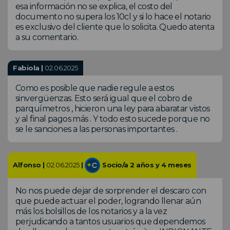
esa información no se explica, el costo del
documento no supera los 10cl y si lo hace el notario
es exclusivo del cliente que lo solicita. Quedo atenta
a su comentario.
Fabiola |
02.06.2025
Como es posible que nadie regule a estos
sinvergüenzas. Esto será igual que el cobro de
parquímetros , hicieron una ley para abaratar vistos
y al final pagos más . Y todo esto sucede porque no
se le sanciones a las personas importantes .
Alfonso |
02.06.2025
|
Socio/a 2 años y 4 meses
No nos puede dejar de sorprender el descaro con
que puede actuar el poder, logrando llenar aún
más los bolsillos de los notarios y a la vez
perjudicando a tantos usuarios que dependemos