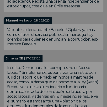
agradecer que exista una prensa independiente de
estos grupos, cosa que en Chile es escasa.
Manuel Mellado |
28.05.2025
Valiente la denunciante Barcelo. !! Ojala haya mas
como ella en el servicio publico.. En noruega hay
premios para quienes denuncian la corrupcion, eso
merece Barcelo.
Jimena GE |
27.05.2025
Insolito. Denunciar a los corruptos no es "acoso
laboral". Simplemente, es banalizar una institución
jurídica laboral que nació en honor a mártires del
acoso, como la dama que da nombre a la ley (Karin).
Si cada vez que un funcionario o funcionaria
denuncia un acto de corrupción se le acusa por
acoso laboral, y además, en 18 meses no se resuelve
el sumario, estamos ante una violación de los
derechos fundamentales de la acusada. Una