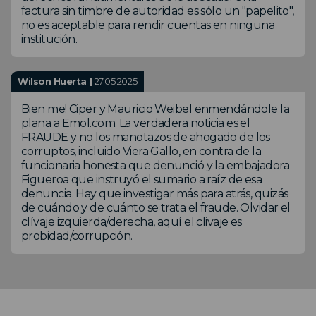
factura sin timbre de autoridad es sólo un "papelito",
no es aceptable para rendir cuentas en ninguna
institución.
Wilson Huerta |
27.05.2025
Bien me! Ciper y Mauricio Weibel enmendándole la
plana a Emol.com. La verdadera noticia es el
FRAUDE y no los manotazos de ahogado de los
corruptos, incluido Viera Gallo, en contra de la
funcionaria honesta que denunció y la embajadora
Figueroa que instruyó el sumario a raíz de esa
denuncia. Hay que investigar más para atrás, quizás
de cuándo y de cuánto se trata el fraude. Olvidar el
clívaje izquierda/derecha, aquí el clivaje es
probidad/corrupción.