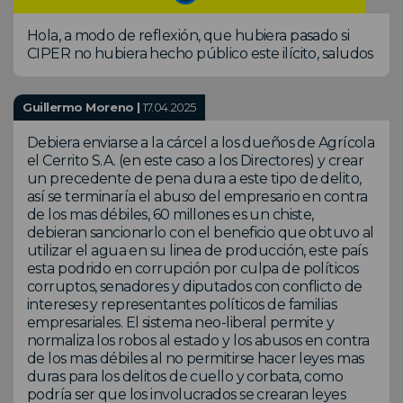
Hola, a modo de reflexión, que hubiera pasado si
CIPER no hubiera hecho público este ilícito, saludos
Guillermo Moreno |
17.04.2025
Debiera enviarse a la cárcel a los dueños de Agrícola
el Cerrito S.A. (en este caso a los Directores) y crear
un precedente de pena dura a este tipo de delito,
así se terminaría el abuso del empresario en contra
de los mas débiles, 60 millones es un chiste,
debieran sancionarlo con el beneficio que obtuvo al
utilizar el agua en su linea de producción, este país
esta podrido en corrupción por culpa de políticos
corruptos, senadores y diputados con conflicto de
intereses y representantes políticos de familias
empresariales. El sistema neo-liberal permite y
normaliza los robos al estado y los abusos en contra
de los mas débiles al no permitirse hacer leyes mas
duras para los delitos de cuello y corbata, como
podría ser que los involucrados se crearan leyes