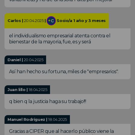
Carlos |
20.04.2025
|
Socio/a 1 año y 3 meses
el individualismo empresarial atenta contra el
bienestar de la mayoria, fue, es y será
Daniel |
20.04.2025
Así han hecho su fortuna, miles de "empresarios".
Juan lillo |
18.04.2025
q bien q la justicia haga su trabajo!!!
Manuel Rodríguez |
18.04.2025
Gracias a CIPER que al hacerlo público viene la