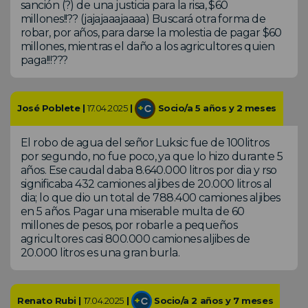
sanción (?) de una justicia para la risa, $60
millones!!?? (jajajaaajaaaa) Buscará otra forma de
robar, por años, para darse la molestia de pagar $60
millones, mientras el daño a los agricultores quien
paga!!!???
José Poblete |
17.04.2025
|
Socio/a 5 años y 2 meses
El robo de agua del señor Luksic fue de 100litros
por segundo, no fue poco, ya que lo hizo durante 5
años. Ese caudal daba 8.640.000 litros por dia y rso
significaba 432 camiones aljibes de 20.000 litros al
dia; lo que dio un total de 788.400 camiones aljibes
en 5 años. Pagar una miserable multa de 60
millones de pesos, por robarle a pequeños
agricultores casi 800.000 camiones aljibes de
20.000 litros es una gran burla.
Renato Rubi |
17.04.2025
|
Socio/a 2 años y 7 meses