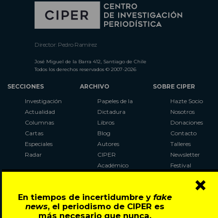
Director: Pedro Ramírez
José Miguel de la Barra 412, Santiago de Chile
Todos los derechos reservados © 2007-2026
SECCIONES
ARCHIVO
SOBRE CIPER
Investigación
Papeles de la
Hazte Socio
Actualidad
Dictadura
Nosotros
Columnas
Libros
Donaciones
Cartas
Blog
Contacto
Especiales
Autores
Talleres
Radar
CIPER
Newsletter
Académico
Festival
×
LaBot
Constituyente
En tiempos de incertidumbre y
fake
Al Plebiscito
news
, el periodismo de CIPER es
con CIPER
más necesario que nunca.