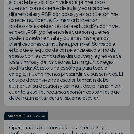
al día de hoy solo los niveles de primer ciclo
cuentan con asistente de aula, y educadores
diferenciales y PSP por ciclos , y esta dotación me
parece insuficiente. Es meritorio insertar
profesionales asistentes de la educación, por nivel,
es decir, PSP, y diferenciales que son quienes
podemos estar en sala y quiénes manejamos
planificaciones curriculares, por nivel. Sumado a
esto que el equipo de convivencia escolar no da
abasto con las conductas disruptivas y agresivas de
los alumnos y de los padres. En ningún colegio
podría dar Abasto una psicóloga para todo el
colegio, mucho menos prescindir de sus servicios. El
equipo de convivencia escolar también debe
aumentar su dotación y ser multidisciplinario. Y en
cuanto a eso, los recursos económicos son los que
deben aumentar para el sistema escolar.
Marisol |
08.10.2024
Ciper, gracias por considerar este tema. Soy
profesora que desertó por el agobio de apoderados