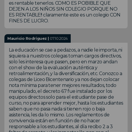
es rentable tenerlos. COMO ES POBIBLE QUE
DEJEN A LOS NIÑOS SIN COLEGIO PORQUE NO
ES RENTABLE!! claramente este es un colegio CON
FINES DE LUCRO.
Mauricio Rodríguez |
07.10.2024
La educación se cae a pedazos, a nadie le importa, ni
siquiera a nuestros colegas toman cargos directivos,
solo les interesa que pasen, pero en marzo andan
con el show de la evaluación auténtica y
retroalimentación, y la diversificación, etc. Conozco a
colegas de Liceo Bicentenario ya nos dejan colocar
nota mínima para tener mejores resultados, todo
manipulado, el decreto 67 fue instalado por los
equipos directos solo para el estudiante pase de
curso, no para aprender mejor, hasta los estudiantes
saben que no pasa nada si tienen rojo o baja
asistencia, les da lo mismo. Los reglamentos de
convivencia están en función de no hacer
responsable a los estudiantes, al día recibo 2 a 3