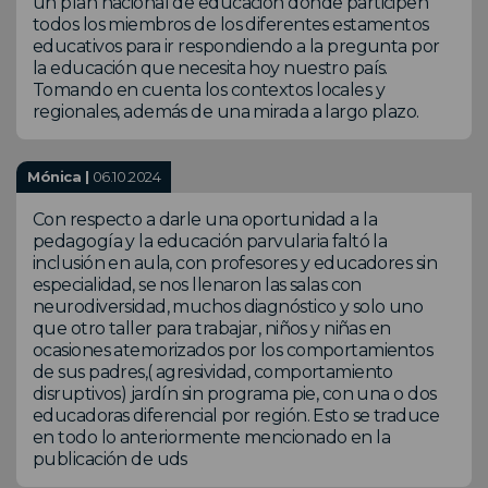
un plan nacional de educación donde participen
todos los miembros de los diferentes estamentos
educativos para ir respondiendo a la pregunta por
la educación que necesita hoy nuestro país.
Tomando en cuenta los contextos locales y
regionales, además de una mirada a largo plazo.
Mónica |
06.10.2024
Con respecto a darle una oportunidad a la
pedagogía y la educación parvularia faltó la
inclusión en aula, con profesores y educadores sin
especialidad, se nos llenaron las salas con
neurodiversidad, muchos diagnóstico y solo uno
que otro taller para trabajar, niños y niñas en
ocasiones atemorizados por los comportamientos
de sus padres,( agresividad, comportamiento
disruptivos) jardín sin programa pie, con una o dos
educadoras diferencial por región. Esto se traduce
en todo lo anteriormente mencionado en la
publicación de uds