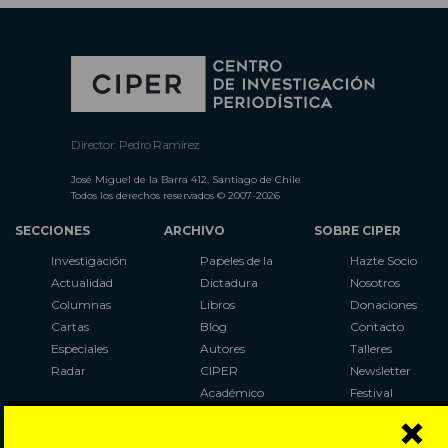
Director: Pedro Ramírez
José Miguel de la Barra 412, Santiago de Chile
Todos los derechos reservados © 2007-2026
SECCIONES
ARCHIVO
SOBRE CIPER
Investigación
Papeles de la
Hazte Socio
Actualidad
Dictadura
Nosotros
Columnas
Libros
Donaciones
Cartas
Blog
Contacto
Especiales
Autores
Talleres
Radar
CIPER
Newsletter
Académico
Festival
×
LaBot
Constituyente