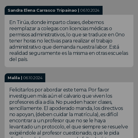
Sandra Elena Carrasco Tripainao |
06.10.2024
En Tirúa, donde imparto clases, debemos
reemplazar a colegas con licencias médicas o
permisos administrativos, lo que se traduce en 0no
tener horas no lectivas para realizar el trabajo
administrativo que demanda nuestra labor. Está
realidad seguramente es la misma en otras escuelas
del país.
Malila |
06.10.2024
Felicitarlos por abordar este tema. Por favor
investiguen más aún el calvario que viven los
profesores día a día. No pueden hacer clases,
sencillamente. El apoderado manda, los directivos
no apoyan, (deben cuidar la matrícula), es difícil
encontrar a un.profesor que no se le haya
levantado un protocolo, el que siempre se resuelve
exigiéndole al profesor cuestionado, que le pida