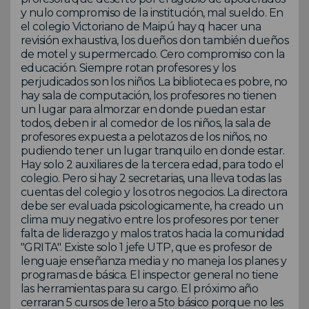
y nulo compromiso de la institución, mal sueldo. En
el colegio Victoriano de Maipú hay q hacer una
revisión exhaustiva, los dueños don también dueños
de motel y supermercado. Cero compromiso con la
educación. Siempre rotan profesores y los
perjudicados son los niños. La biblioteca es pobre, no
hay sala de computación, los profesores no tienen
un lugar para almorzar en donde puedan estar
todos, deben ir al comedor de los niños, la sala de
profesores expuesta a pelotazos de los niños, no
pudiendo tener un lugar tranquilo en donde estar.
Hay solo 2 auxiliares de la tercera edad, para todo el
colegio. Pero si hay 2 secretarias, una lleva todas las
cuentas del colegio y los otros negocios. La directora
debe ser evaluada psicologicamente, ha creado un
clima muy negativo entre los profesores por tener
falta de liderazgo y malos tratos hacia la comunidad
"GRITA". Existe solo 1 jefe UTP, que es profesor de
lenguaje enseñanza media y no maneja los planes y
programas de básica. El inspector general no tiene
las herramientas para su cargo. El próximo año
cerraran 5 cursos de 1ero a 5to básico porque no les