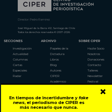
Director: Pedro Ramírez
José Miguel de la Barra 412, Santiago de Chile
Todos los derechos reservados © 2007-2026
SECCIONES
ARCHIVO
SOBRE CIPER
Investigación
Papeles de la
Hazte Socio
Actualidad
Dictadura
Nosotros
Columnas
Libros
Donaciones
Cartas
Blog
Contacto
Especiales
Autores
Talleres
Radar
CIPER
Newsletter
Académico
Festival
×
LaBot
Constituyente
En tiempos de incertidumbre y
fake
Al Plebiscito
news
, el periodismo de CIPER es
con CIPER
más necesario que nunca.