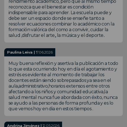
rendimiento académico, pero que al mismo tiempo
reconozca que el bienestar es condición
indispensable para aprender. La escuela puede y
debe ser un espacio donde se enseñe tanto a
resolver ecuaciones combinar lo académico con la
formación valórica del como a convivir, cuidar la
salud ,disfrutar el arte,, la música y el deporte..
Paulina Leiva |
17.06.2026
Muy buena reflexión y asertiva la publicación a todo
lo que esta ocurriendo hoy en día el agotamiento y
estrés es evidente al momento de trabajar los
docentes están siendo sobrepasados ya sea en el
aula,administrativo,horarios extensos entre otros
afectando a los niños y comunidad educativa,la
salud mental nunca fue abordada con éxito, nunca
se ayudo a las personas de forma profunda y es lo
que vemos hoy en dia en estos tiempos .
Andrina Jiménez |
12.05.2026