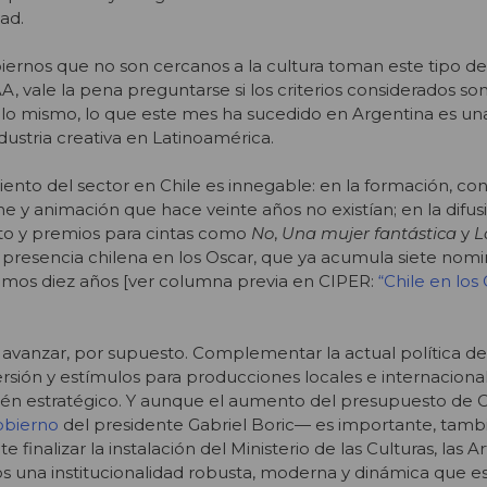
ad.
iernos que no son cercanos a la cultura toman este tipo de
A, vale la pena preguntarse si los criterios considerados 
o mismo, lo que este mes ha sucedido en Argentina es un
dustria creativa en Latinoamérica.
miento del sector en Chile es innegable: en la formación, co
ne y animación que hace veinte años no existían; en la difus
xito y premios para cintas como
No
,
Una mujer fantástica
y
L
la presencia chilena en los Oscar, que ya acumula siete nom
últimos diez años [ver columna previa en CIPER:
“Chile en los
avanzar, por supuesto. Complementar la actual política d
ersión y estímulos para producciones locales e internaciona
ién estratégico. Y aunque el aumento del presupuesto de C
obierno
del presidente Gabriel Boric— es importante, tambi
 finalizar la instalación del Ministerio de las Culturas, las Ar
s una institucionalidad robusta, moderna y dinámica que e