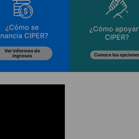
¿Cómo se
¿Cómo apoyar
inancia CIPER?
CIPER?
Ver informes de
Conoce las opcione
ingresos