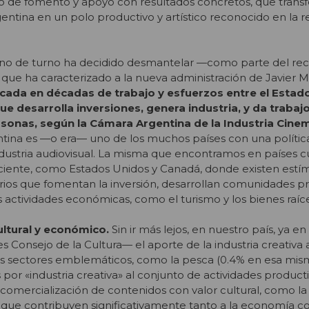
co de fomento y apoyo con resultados concretos, que trans
gentina en un polo productivo y artístico reconocido en la r
no de turno ha decidido desmantelar —como parte del rec
o que ha caracterizado a la nueva administración de Javier M
ificada en décadas de trabajo y esfuerzos entre el Estado
que desarrolla inversiones, genera industria, y da trabaj
sonas, según la Cámara Argentina de la Industria Cine
tina es —o era— uno de los muchos países con una polític
dustria audiovisual. La misma que encontramos en países cu
ciente, como Estados Unidos y Canadá, donde existen estím
rios que fomentan la inversión, desarrollan comunidades pr
actividades económicas, como el turismo y los bienes raíce
cultural y económico.
Sin ir más lejos, en nuestro país, ya e
s Consejo de la Cultura— el aporte de la industria creativa 
ros sectores emblemáticos, como la pesca (0.4% en esa mi
or «industria creativa» al conjunto de actividades product
comercialización de contenidos con valor cultural, como la 
e, y que contribuyen significativamente tanto a la economía c