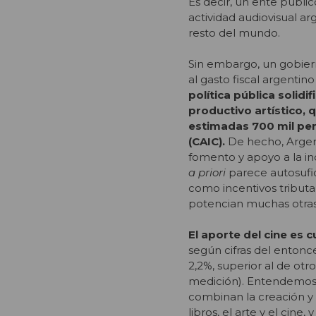
Es decir, un ente públi
actividad audiovisual ar
resto del mundo.
Sin embargo, un gobier
al gasto fiscal argentin
política pública solid
productivo artístico, 
estimadas 700 mil per
(CAIC).
De hecho, Argen
fomento y apoyo a la in
a priori
parece autosufi
como incentivos tributa
potencian muchas otras 
El aporte del cine es 
según cifras del entonce
2,2%, superior al de ot
medición). Entendemos p
combinan la creación y 
libros, el arte y el cin