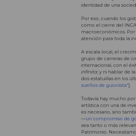
identidad de una socied
Por eso, cuando los gob
como el cierre del INCA
macroeconómicos. Por l
atención para toda la in
A escala local, el creci
grupo de carreras de ci
internacional, con el é
infinita
; y ni hablar de 
dos estatuillas en los 
sueños de guionista”
].
Todavía hay mucho por 
artística con una de inv
es necesario, sino tamb
—
un compromiso de g
sea tanto o más relevante
Patrimonio. Necesitamo