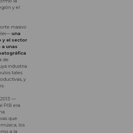
formó la
egión y el
orte masivo
ilei—
una
 y el sector
o a unas
matográfica
a de
ya industria
ulos tales
oductivas, y
s.
n 2013 —
al PIB era
sma
ivas que
música, los
omo a la