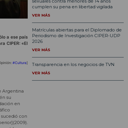
sexuales contra menores de 14 años
cumplen su pena en libertad vigilada
VER MÁS
Matrículas abiertas para el Diplomado de
Periodismo de Investigación CIPER-UDP
ólo a ese país
2026
ara CIPER: «El
VER MÁS
Opinión:
#Cultura
]
Transparencia en los negocios de TVN
VER MÁS
de Argentina
én su
dación en
áfico
o sucedió con
erior]
(2009).