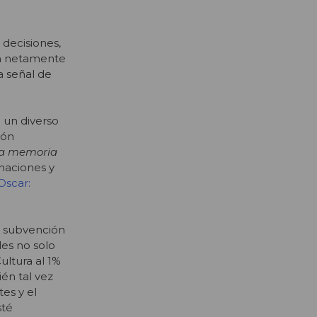
 decisiones,
son netamente
a señal de
n un diverso
ión
a memoria
inaciones y
 Oscar:
e subvención
les no solo
ultura al 1%
én tal vez
tes y el
sté