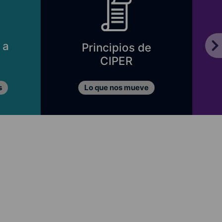
 a
Principios de
CIPER
s
Lo que nos mueve