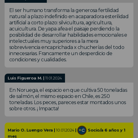
El ser humano transforma la generosa fertilidad
natural a plazo indefinido en acaparadora esterilidad
artificial a corto plazo: silvicultura, agricultura,
acuicultura. De yapa afea el paisaje perdiendo la
posibilidad de desarrollar habilidades emocionales e
intelectuales muy superiores a la mera
sobrevivencia encaprichada x chucherías del todo
innecesarias. Francamente un desperdicio de
condiciones y cualidades.
Luis Figueroa M. |
11.01.2024
En Noruega, el espacio en que cultiva 50 toneladas
de salmón, el mismo espacio en Chile, es 250
toneladas. Los peces, pareces estar montados unos
sobre otros. ¡ Impacta!
Mario O. Luengo Vera |
10.01.2024
|
Socio/a 6 años y 1
mes