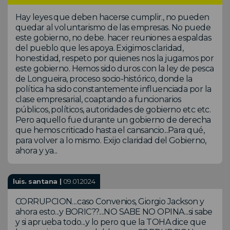
Hay leyes que deben hacerse cumplir., no pueden
quedar al voluntarismo de las empresas. No puede
este gobierno, no debe. hacer reuniones a espaldas
del pueblo que les apoya. Exigimos claridad,
honestidad, respeto por quienes nos la jugamos por
este gobierno. Hemos sido duros con la ley de pesca
de Longueira, proceso socio-histórico, donde la
política ha sido constantemente influenciada por la
clase empresarial, coaptando a funcionarios
públicos, políticos, autoridades de gobierno etc etc.
Pero aquello fue durante un gobierno de derecha
que hemos criticado hasta el cansancio...Para qué,
para volver a lo mismo. Exijo claridad del Gobierno,
ahora y ya...
luis. santana |
09.01.2024
CORRUPCION....caso Convenios, Giorgio Jackson y
ahora esto...y BORIC??....NO SABE NO OPINA...si sabe
y si aprueba todo...y lo pero que la TOHA dice que