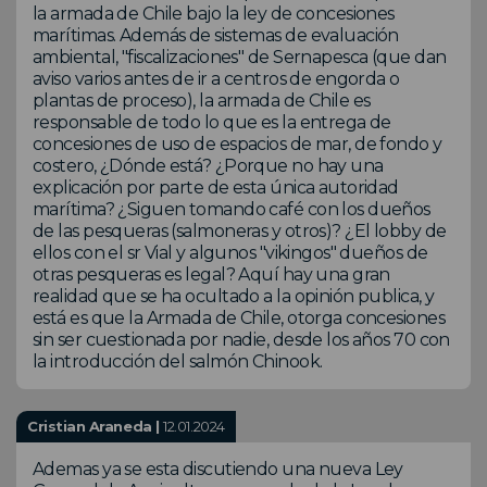
la armada de Chile bajo la ley de concesiones
marítimas. Además de sistemas de evaluación
ambiental, "fiscalizaciones" de Sernapesca (que dan
aviso varios antes de ir a centros de engorda o
plantas de proceso), la armada de Chile es
responsable de todo lo que es la entrega de
concesiones de uso de espacios de mar, de fondo y
costero, ¿Dónde está? ¿Porque no hay una
explicación por parte de esta única autoridad
marítima? ¿Siguen tomando café con los dueños
de las pesqueras (salmoneras y otros)? ¿El lobby de
ellos con el sr Vial y algunos "vikingos" dueños de
otras pesqueras es legal? Aquí hay una gran
realidad que se ha ocultado a la opinión publica, y
está es que la Armada de Chile, otorga concesiones
sin ser cuestionada por nadie, desde los años 70 con
la introducción del salmón Chinook.
Cristian Araneda |
12.01.2024
Ademas ya se esta discutiendo una nueva Ley