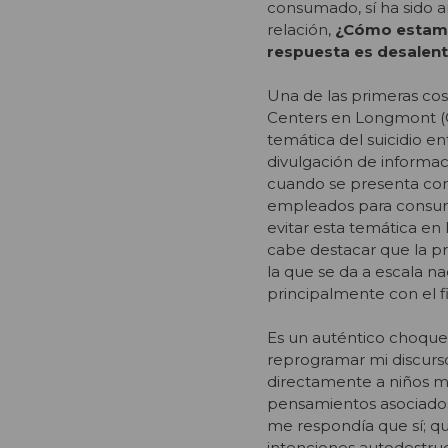
consumado, sí ha sido 
relación,
¿Cómo estamos
respuesta es desalen
Una de las primeras cos
Centers en Longmont (Co
temática del suicidio e
divulgación de informac
cuando se presenta com
empleados para consuma
evitar esta temática en
cabe destacar que la pr
la que se da a escala n
principalmente con el f
Es un auténtico choque 
reprogramar mi discurs
directamente a niños m
pensamientos asociados 
me respondía que sí; q
intenciones autodestruct