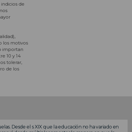
 indicios de
emos
mayor
lidad),
o los motivos
co importan
re 10 y 14
s tolerar,
ro de los
uelas. Desde el s XIX que la educación no ha variado en