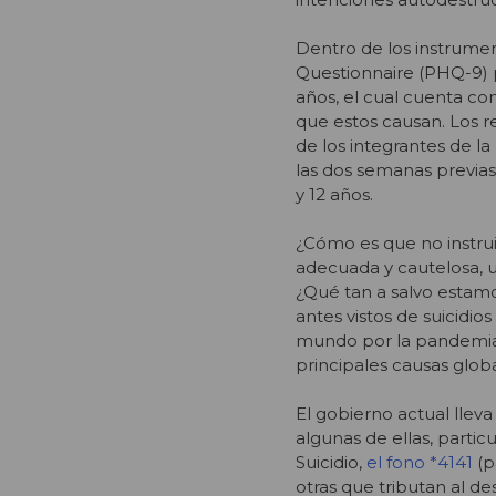
Dentro de los instrumen
Questionnaire (PHQ-9) p
años, el cual cuenta co
que estos causan. Los r
de los integrantes de la
las dos semanas previas
y 12 años.
¿Cómo es que no instrui
adecuada y cautelosa, u
¿Qué tan a salvo esta
antes vistos de suicidi
mundo por la pandemia d
principales causas glob
El gobierno actual llev
algunas de ellas, parti
Suicidio,
el fono *4141
(p
otras que tributan al des