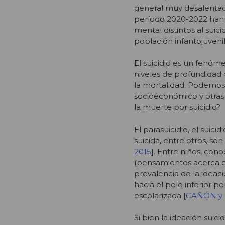
general muy desalentad
período 2020-2022 han d
mental distintos al suic
población infantojuveni
El suicidio es un fenó
niveles de profundidad
la mortalidad. Podemos
socioeconómico y otras
la muerte por suicidio?
El parasuicidio, el suici
suicida, entre otros, so
2015
]. Entre niños, con
(pensamientos acerca de 
prevalencia de la ideac
hacia el polo inferior po
escolarizada [
CAÑÓN y
Si bien la ideación sui