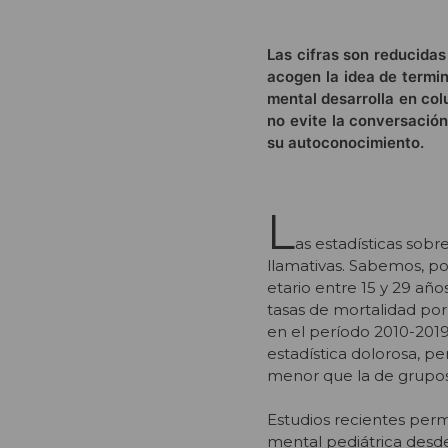
Las cifras son reducida
acogen la idea de termin
mental desarrolla en co
no evite la conversación
su autoconocimiento.
L
as estadísticas sobre
llamativas. Sabemos, p
etario entre 15 y 29 años
tasas de mortalidad por
en el período 2010-201
estadística dolorosa, p
menor que la de grupos
Estudios recientes perm
mental pediátrica desde