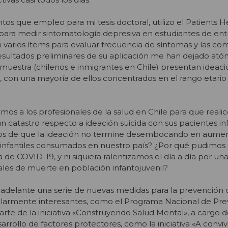
tos que empleo para mi tesis doctoral, utilizo el Patients H
ara medir sintomatología depresiva en estudiantes de entr
n varios ítems para evaluar frecuencia de síntomas y las co
esultados preliminares de su aplicación me han dejado atón
 muestra (chilenos e inmigrantes en Chile) presentan ideaci
, con una mayoría de ellos concentrados en el rango etario
mos a los profesionales de la salud en Chile para que reali
n catastro respecto a ideación suicida con sus pacientes inf
mos de que la ideación no termine desembocando en aume
os infantiles consumados en nuestro país? ¿Por qué pudimos p
e COVID-19, y ni siquiera ralentizamos el día a día por una
ales de muerte en población infantojuvenil?
a adelante una serie de nuevas medidas para la prevención de
cularmente interesantes, como el Programa Nacional de Pre
arte de la iniciativa «Construyendo Salud Mental», a cargo 
arrollo de factores protectores, como la iniciativa «A conviv