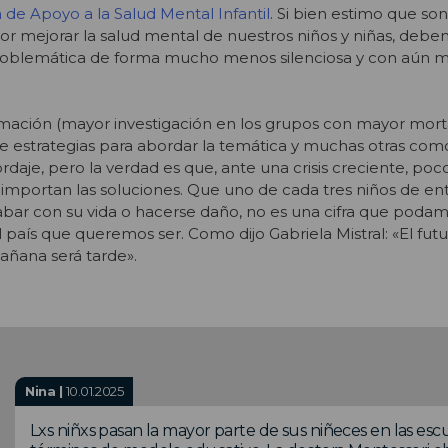
de Apoyo a la Salud Mental Infantil
. Si bien estimo que son
or mejorar la salud mental de nuestros niños y niñas, deb
problemática de forma mucho menos silenciosa y con aún 
mación (mayor investigación en los grupos con mayor morta
de estrategias para abordar la temática y muchas otras com
rdaje, pero la verdad es que, ante una crisis creciente, po
importan las soluciones. Que uno de cada tres niños de ent
abar con su vida o hacerse daño, no es una cifra que podamo
l país que queremos ser. Como dijo Gabriela Mistral: «El futu
añana será tarde».
Nina |
10.01.2025
Lxs niñxs pasan la mayor parte de sus niñeces en las esc