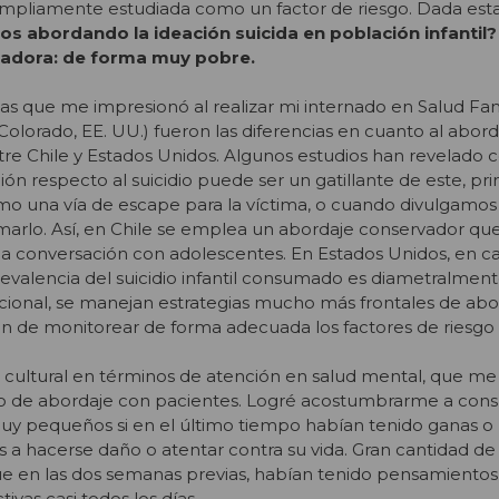
ampliamente estudiada como un factor de riesgo. Dada est
 abordando la ideación suicida en población infantil?
tadora: de forma muy pobre.
as que me impresionó al realizar mi internado en Salud Fa
lorado, EE. UU.) fueron las diferencias en cuanto al abord
ntre Chile y Estados Unidos. Algunos estudios han revelado 
ión respecto al suicidio puede ser un gatillante de este, p
o una vía de escape para la víctima, o cuando divulgamos
rlo. Así, en Chile se emplea un abordaje conservador que
 la conversación con adolescentes. En Estados Unidos, en ca
evalencia del suicidio infantil consumado es diametralment
acional, se manejan estrategias mucho más frontales de abo
in de monitorear de forma adecuada los factores de riesgo 
cultural en términos de atención en salud mental, que me 
o de abordaje con pacientes. Logré acostumbrarme a consu
uy pequeños si en el último tiempo habían tenido ganas o
a hacerse daño o atentar contra su vida. Gran cantidad de
ue en las dos semanas previas, habían tenido pensamientos
ivas casi todos los días.