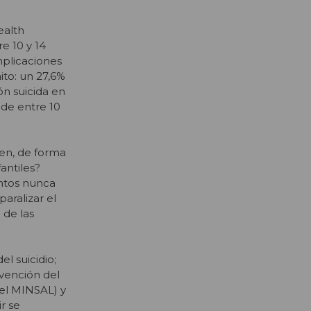
ealth
e 10 y 14
mplicaciones
ito: un 27,6%
ón suicida en
 de entre 10
cen, de forma
antiles?
ntos nunca
aralizar el
 de las
l suicidio;
vención del
del MINSAL) y
ir se