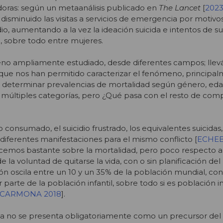
oras: según un metaanálisis publicado en
The Lancet
[
202
isminuido las visitas a servicios de emergencia por motivo
idio, aumentando a la vez la ideación suicida e intentos de su
l, sobre todo entre mujeres.
meno ampliamente estudiado, desde diferentes campos; lle
 que nos han permitido caracterizar el fenómeno, principa
 determinar prevalencias de mortalidad según género, edad
 múltiples categorías, pero ¿Qué pasa con el resto de co
dio consumado, el suicidio frustrado, los equivalentes suicidas,
n diferentes manifestaciones para el mismo conflicto [
ECHE
ocemos bastante sobre la mortalidad, pero poco respecto a 
la voluntad de quitarse la vida, con o sin planificación de
ión oscila entre un 10 y un 35% de la población mundial, co
r parte de la población infantil, sobre todo si es población in
 CARMONA 2018
].
cida no se presenta obligatoriamente como un precursor del 