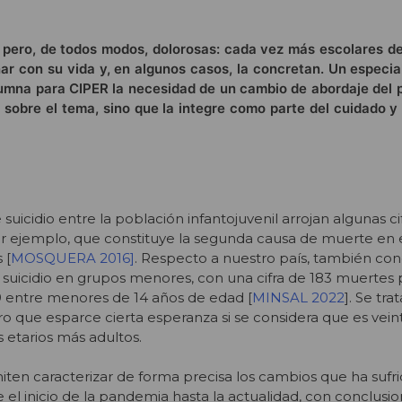
s pero, de todos modos, dolorosas: cada vez más escolares de
ar con su vida y, en algunos casos, la concretan. Un especia
lumna para CIPER la necesidad de un cambio de abordaje del 
 sobre el tema, sino que la integre como parte del cuidado y
 suicidio entre la población infantojuvenil arrojan algunas ci
or ejemplo, que constituye la segunda causa de muerte en 
 [
MOSQUERA 2016]
. Respecto a nuestro país, también co
 suicidio en grupos menores, con una cifra de 183 muertes p
9 entre menores de 14 años de edad [
MINSAL 2022
]. Se tra
ero que esparce cierta esperanza si se considera que es vei
 etarios más adultos.
iten caracterizar de forma precisa los cambios que ha sufri
 el inicio de la pandemia hasta la actualidad, con conclusi