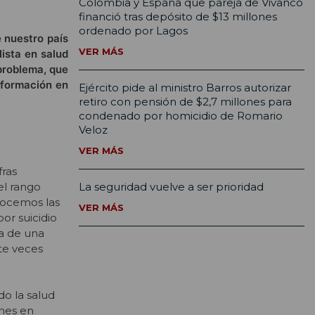
Colombia y España que pareja de Vivanco
financió tras depósito de $13 millones
ordenado por Lagos
 nuestro país
VER MÁS
lista en salud
problema, que
 formación en
Ejército pide al ministro Barros autorizar
retiro con pensión de $2,7 millones para
condenado por homicidio de Romario
Veloz
VER MÁS
fras
el rango
La seguridad vuelve a ser prioridad
nocemos las
VER MÁS
or suicidio
ta de una
nte veces
do la salud
ones en