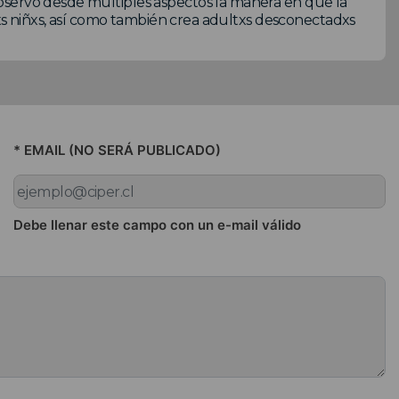
bservó desde múltiples aspectos la manera en que la
 lxs niñxs, así como también crea adultxs desconectadxs
* EMAIL (NO SERÁ PUBLICADO)
Debe llenar este campo con un e-mail válido