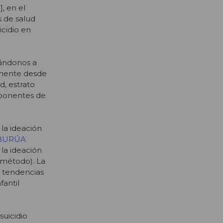
3
], en el
s de salud
icidio en
vándonos a
lmente desde
, estrato
mponentes de
 la ideación
BURÚA
la ideación
l método). La
n tendencias
fantil
suicidio