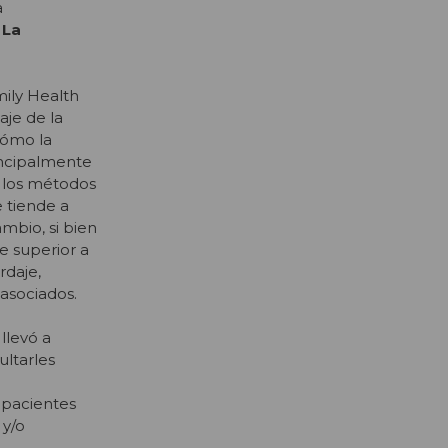
a
 La
mily Health
aje de la
cómo la
rincipalmente
 los métodos
 tiende a
mbio, si bien
e superior a
rdaje,
asociados.
llevó a
ltarles
 pacientes
 y/o