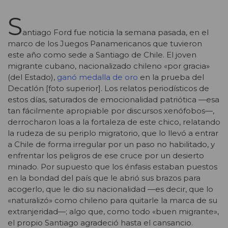
S
antiago Ford fue noticia la semana pasada, en el
marco de los Juegos Panamericanos que tuvieron
este año como sede a Santiago de Chile. El joven
migrante cubano, nacionalizado chileno «por gracia»
(del Estado),
ganó medalla de oro
en la prueba del
Decatlón [foto superior]. Los relatos periodísticos de
estos días, saturados de emocionalidad patriótica —esa
tan fácilmente apropiable por discursos xenófobos—,
derrocharon loas a la fortaleza de este chico, relatando
la rudeza de su periplo migratorio, que lo llevó a entrar
a Chile de forma irregular por un paso no habilitado, y
enfrentar los peligros de ese cruce por un desierto
minado. Por supuesto que los énfasis estaban puestos
en la bondad del país que le abrió sus brazos para
acogerlo, que le dio su nacionalidad —es decir, que lo
«naturalizó» como chileno para quitarle la marca de su
extranjeridad—; algo que, como todo «buen migrante»,
el propio Santiago agradeció hasta el cansancio.