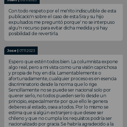
Con todo respeto por el me'rito indiscutible de esta
publicacio'n sobre el caso de esta Sra y su hijo
expulsados me preguntó porque' no se interpuso
algu'n recurso para evitar dicha medida y si hay
posibilidad de revertirla.
Jose |
07.11.2023
Espero que estén todos bien. La columnista expone
algo real, pero a mi vista como una visión caprichosa
y propia de hoy en día. Lamentablemente o
afortunadamente, cualquier proceso es en esencia
discriminatorio desde la norma que lo rige.
Sencillamente no se puede ser nacional solo por
querer serlo, no todos pueden serlo desde un
principio, especialmente por que ello le genera
deberes al estado, osea a todos. Por lo mismo se
estima que si algún extranjero que desee ser
chileno y que no cumpla los requisitos podría ser
nacionalizado por gracia. Se habría agradecido a la