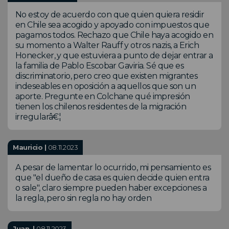
No estoy de acuerdo con que quien quiera residir
en Chile sea acogido y apoyado con impuestos que
pagamos todos. Rechazo que Chile haya acogido en
su momento a Walter Rauff y otros nazis, a Erich
Honecker, y que estuviera a punto de dejar entrar a
la familia de Pablo Escobar Gaviria. Sé que es
discriminatorio, pero creo que existen migrantes
indeseables en oposición a aquellos que son un
aporte. Pregunte en Colchane qué impresión
tienen los chilenos residentes de la migración
irregularâ€¦
Mauricio |
08.11.2023
A pesar de lamentar lo ocurrido, mi pensamiento es
que "el dueño de casa es quien decide quien entra
o sale", claro siempre pueden haber excepciones a
la regla, pero sin regla no hay orden
Juan. |
08.11.2023