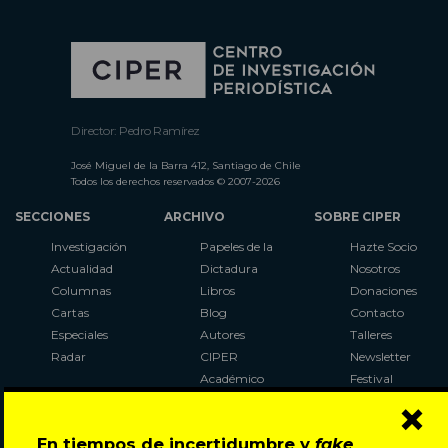
Director: Pedro Ramírez
José Miguel de la Barra 412, Santiago de Chile
Todos los derechos reservados © 2007-2026
SECCIONES
ARCHIVO
SOBRE CIPER
Investigación
Papeles de la
Hazte Socio
Actualidad
Dictadura
Nosotros
Columnas
Libros
Donaciones
Cartas
Blog
Contacto
Especiales
Autores
Talleres
Radar
CIPER
Newsletter
Académico
Festival
×
LaBot
Constituyente
En tiempos de incertidumbre y
fake
Al Plebiscito