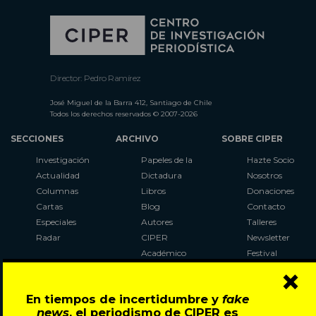
Director: Pedro Ramírez
José Miguel de la Barra 412, Santiago de Chile
Todos los derechos reservados © 2007-2026
SECCIONES
ARCHIVO
SOBRE CIPER
Investigación
Papeles de la
Hazte Socio
Actualidad
Dictadura
Nosotros
Columnas
Libros
Donaciones
Cartas
Blog
Contacto
Especiales
Autores
Talleres
Radar
CIPER
Newsletter
Académico
Festival
×
LaBot
Constituyente
En tiempos de incertidumbre y
fake
Al Plebiscito
news
, el periodismo de CIPER es
con CIPER