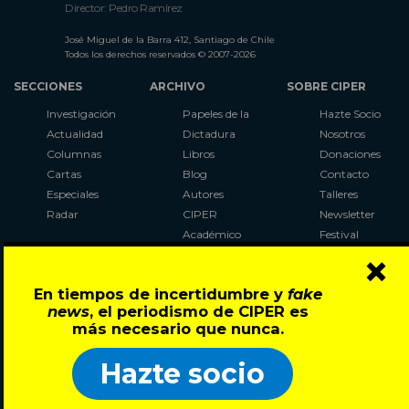
Director: Pedro Ramírez
José Miguel de la Barra 412, Santiago de Chile
Todos los derechos reservados © 2007-2026
SECCIONES
ARCHIVO
SOBRE CIPER
Investigación
Papeles de la
Hazte Socio
Actualidad
Dictadura
Nosotros
Columnas
Libros
Donaciones
Cartas
Blog
Contacto
Especiales
Autores
Talleres
Radar
CIPER
Newsletter
Académico
Festival
×
LaBot
Constituyente
En tiempos de incertidumbre y
fake
Al Plebiscito
news
, el periodismo de CIPER es
con CIPER
más necesario que nunca.
Síguenos en:
Hazte socio