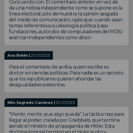
Concuerdo con. El comentario anterior en vez de
da una noticia independiente como se supone es la
línea electoral, solo demuestra la opinión sesgada
del medio de comunicación, ojalá que cuando sean
temas referentes a su ideología política (caso
fundaciones, autorobo de computadores del MDS)
sean tan independientes como dicen
Ana Belén |
20.07.2023
Para el comentario de arriba, quien escribe es
doctor en ciencias políticas. Para nadie es un secreto
que los republicanos quieren ahondar las
desigualdades existentes.
Nilo Sagredo Cavieres |
20.07.2023
"Mentir, mentir, que algo queda". La táctica nazi para
llegar al poder, creada por Goebbels, que termina
siendo el ministro de propaganda de Hitler. Esta
doctrina inmoral terminó en el Holocausto y