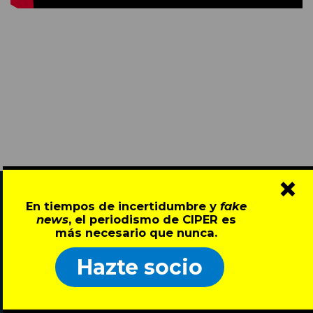
×
En tiempos de incertidumbre y
fake
news
, el periodismo de CIPER es
más necesario que nunca.
Hazte socio
Director: Pedro Ramírez
José Miguel de la Barra 412, Santiago de Chile
Todos los derechos reservados © 2007-2026