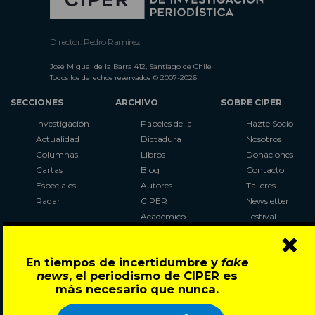
Director: Pedro Ramírez
José Miguel de la Barra 412, Santiago de Chile
Todos los derechos reservados © 2007-2026
SECCIONES
ARCHIVO
SOBRE CIPER
Investigación
Papeles de la
Hazte Socio
Actualidad
Dictadura
Nosotros
Columnas
Libros
Donaciones
Cartas
Blog
Contacto
Especiales
Autores
Talleres
Radar
CIPER
Newsletter
Académico
Festival
×
LaBot
Constituyente
En tiempos de incertidumbre y
fake
Al Plebiscito
news
, el periodismo de CIPER es
con CIPER
más necesario que nunca.
Síguenos en: