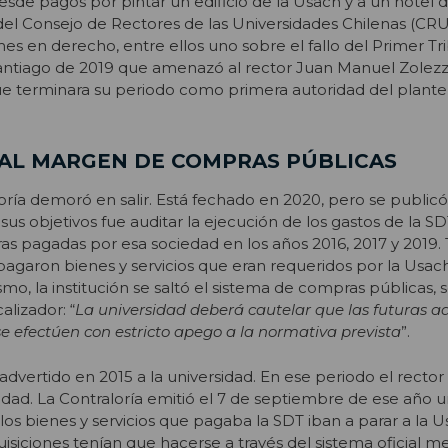
esde pagos por pintar un edificio de la Usach y a un hotel 
el Consejo de Rectores de las Universidades Chilenas (CR
s en derecho, entre ellos uno sobre el fallo del Primer Tr
antiago de 2019 que amenazó al rector Juan Manuel Zolezz
e terminara su periodo como primera autoridad del plantel
 AL MARGEN DE COMPRAS PÚBLICAS
oría demoró en salir. Está fechado en 2020, pero se publicó
us objetivos fue auditar la ejecución de los gastos de la SD
as pagadas por esa sociedad en los años 2016, 2017 y 2019. 
agaron bienes y servicios que eran requeridos por la Usach
mo, la institución se saltó el sistema de compras públicas,
alizador: “
La universidad deberá cautelar que las futuras a
se efectúen con estricto apego a la normativa prevista
”.
advertido en 2015 a la universidad. En ese periodo el rector 
alidad. La Contraloría emitió el 7 de septiembre de ese año
 los bienes y servicios que pagaba la SDT iban a parar a la U
siciones tenían que hacerse a través del sistema oficial me