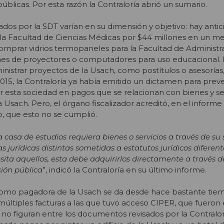
blicas. Por esta razón la Contraloría abrió un sumario.
s por la SDT varían en su dimensión y objetivo: hay antic
la Facultad de Ciencias Médicas por $44 millones en un me
comprar vidrios termopaneles para la Facultad de Administr
nes de proyectores o computadores para uso educacional.
inistrar proyectos de la Usach, como postítulos o asesorías
015, la Contraloría ya había emitido un dictamen para preven
ar esta sociedad en pagos que se relacionan con bienes y se
 Usach. Pero, el órgano fiscalizador acreditó, en el inform
, que esto no se cumplió.
casa de estudios requiera bienes o servicios a través de su 
s jurídicas distintas sometidas a estatutos jurídicos diferent
sita aquellos, esta debe adquirirlos directamente a través d
ión pública
”, indicó la Contraloría en su último informe.
 como pagadora de la Usach se da desde hace bastante tiem
últiples facturas a las que tuvo acceso CIPER, que fueron 
e no figuran entre los documentos revisados por la Contralor