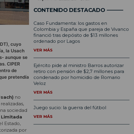
CONTENIDO DESTACADO
Caso Fundamenta: los gastos en
Colombia y España que pareja de Vivanco
financió tras depósito de $13 millones
ordenado por Lagos
SDT), cuyo
VER MÁS
ía, la Usach
es- aunque se
cas. CIPER
Ejército pide al ministro Barros autorizar
entro de
retiro con pensión de $2,7 millones para
 que pretendía
condenado por homicidio de Romario
Veloz
VER MÁS
Usach)
no
realizadas,
Juego sucio: la guerra del fútbol
 una sociedad
 Limitada
VER MÁS
el Estado,
torizada por