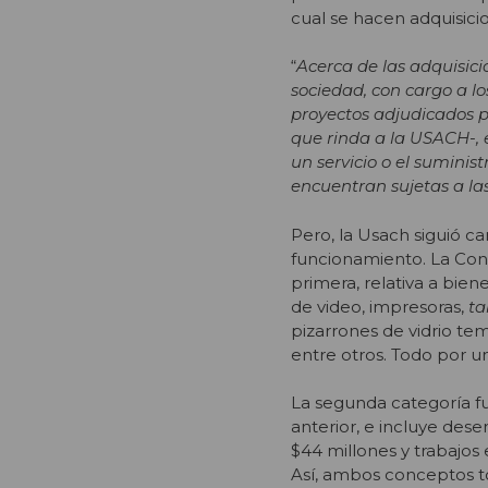
cual se hacen adquisici
“
Acerca de las adquisici
sociedad, con cargo a lo
proyectos adjudicados po
que rinda a la USACH-, e
un servicio o el suminis
encuentran sujetas a las
Pero, la Usach siguió c
funcionamiento. La Contr
primera, relativa a bi
de video, impresoras,
ta
pizarrones de vidrio tem
entre otros. Todo por u
La segunda categoría fu
anterior, e incluye des
$44 millones y trabajos
Así, ambos conceptos t