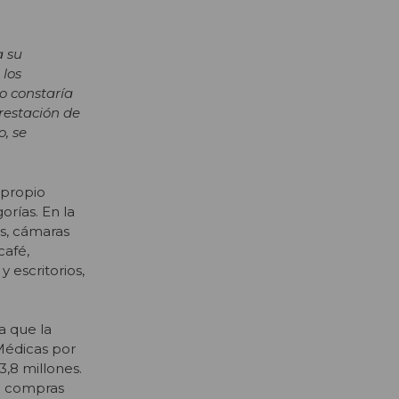
a su
 los
o constaría
prestación de
o, se
 propio
orías. En la
s, cámaras
café,
 escritorios,
a que la
 Médicas por
,8 millones.
de compras