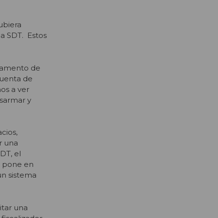
ubiera
la SDT. Estos
rtamento de
cuenta de
os a ver
esarmar y
cios,
r una
DT, el
s pone en
un sistema
itar una