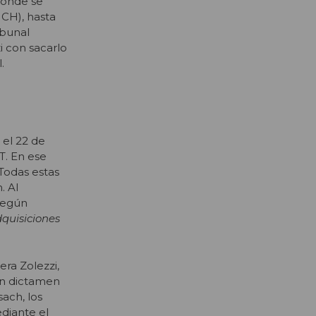
donde se
UCH), hasta
ibunal
i con sacarlo
.
 el 22 de
T. En ese
Todas estas
. Al
 según
dquisiciones
era Zolezzi,
 un dictamen
sach, los
diante el