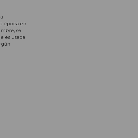
la
 la época en
ombre, se
ue es usada
según