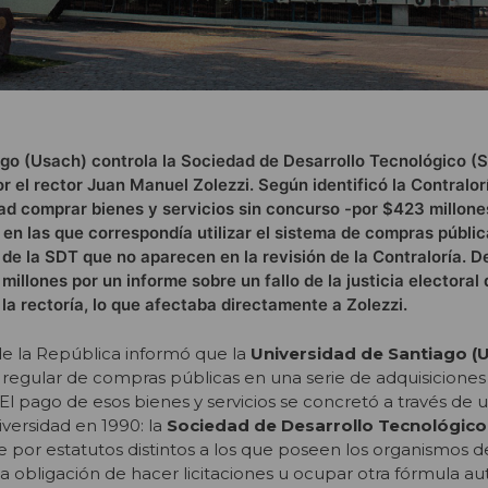
go (Usach) controla la Sociedad de Desarrollo Tecnológico (
or el rector Juan Manuel Zolezzi. Según identificó la Contralor
ad comprar bienes y servicios sin concurso -por $423 millon
 en las que correspondía utilizar el sistema de compras públi
 de la SDT que no aparecen en la revisión de la Contraloría. D
illones por un informe sobre un fallo de la justicia electoral
 la rectoría, lo que afectaba directamente a Zolezzi.
de la República informó que la
Universidad de Santiago (
 regular de compras públicas en una serie de adquisiciones 
 El pago de esos bienes y servicios se concretó a través de
versidad en 1990: la
Sociedad de Desarrollo Tecnológico
ige por estatutos distintos a los que poseen los organismos d
la obligación de hacer licitaciones u ocupar otra fórmula au