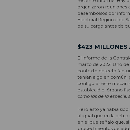
reciente informe. Hay d
organizaron reuniones d
desembolsos por informe
Electoral Regional de S
de su cargo antes de qu
$423 MILLONES
El informe de la Contral
marzo de 2022. Uno de s
contexto detectó factur
tenían algo en común: p
configurar este mecanis
estableció el órgano fisc
como las de la especie, 
Pero esto ya había sido 
al igual que en la actu
en el que señaló que, si
procedimientos de adqui