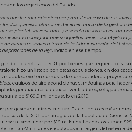
ones en los organismos del Estado.
ones que le ordenaría efectuar para sí esa casa de estudios 
s fondos que esta última recibe en el marco de la gestión de
r ese plantel universitario -y respecto de los cuales tampoc
s necesario consignar que si aquellas tienen por objeto la 
tro de bienes muebles a favor de la Administración del Estad
 disposiciones de la ley
”, indicó en ese tiempo.
argándole cuentas a la SDT por bienes que requería para su
aloría hizo un listado con estas adquisiciones, en dos categ
enes muebles, existen compras de computadores, proyectore
blets
, equipos de aire acondicionado, máquinas para hacer 
plado, generadores eléctricos, ventiladores, sofá, poltronas y
na suma de $169,9 millones solo en 2019.
e por gastos en infraestructura. Esta cuenta es más oneros
embolsos de la SDT por arreglos de la Facultad de Ciencias
 en ese mismo lugar por $19 millones. Los gastos suman $253
otalizan $423 millones ejecutados al margen del sistema 