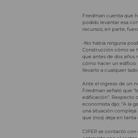
Friedman cuenta que hoy
podido levantar esa cons
recursos, en parte, fuer
-No había ninguna posi
Construcción cómo se ha
que antes de dos años n
cómo hacer un edificio 
llevarlo a cualquier la
Ante el ingreso de un 
Friedman señaló que “la
edificación”. Respecto d
economista dijo: “A la 
una situación compleja 
que (nos) deja en tanta
CIPER se contactó con e