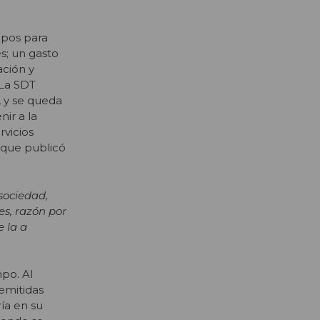
ipos para
s; un gasto
ación y
 La SDT
, y se queda
ir a la
rvicios
e que publicó
sociedad,
es, razón por
e la a
po. Al
emitidas
ía en su