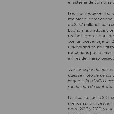
el sistema de compras pú
Los montos desembolsado
mejorar el comedor de 
de $17,7 millones para 
Economía, o adquisicio
recibe ingresos por adm
con un porcentaje. En 2
universidad de no utiliz
requeridos por la misma
a fines de marzo pasado
“
No corresponde que esa 
pues se trata de persona
la que, si la USACH nece
modalidad de contratac
La situación de la SDT
menos así lo muestran m
entre 2013 y 2019, y qu