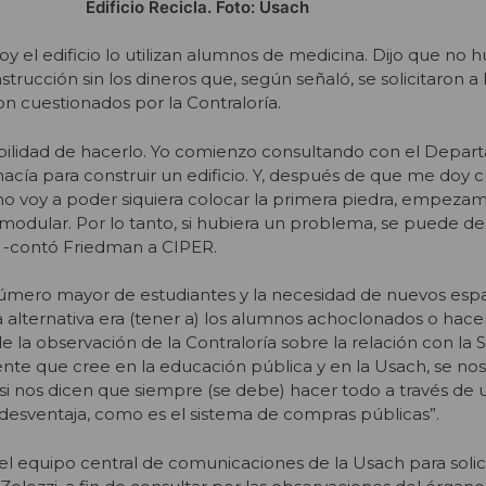
Edificio Recicla. Foto: Usach
 el edificio lo utilizan alumnos de medicina. Dijo que no h
trucción sin los dineros que, según señaló, se solicitaron a 
on cuestionados por la Contraloría.
bilidad de hacerlo. Yo comienzo consultando con el Depa
cía para construir un edificio. Y, después de que me doy 
o voy a poder siquiera colocar la primera piedra, empezam
modular. Por lo tanto, si hubiera un problema, se puede d
do -contó Friedman a CIPER.
número mayor de estudiantes y la necesidad de nuevos espa
 alternativa era (tener a) los alumnos achoclonados o hace
e la observación de la Contraloría sobre la relación con la S
gente que cree en la educación pública y en la Usach, se no
si nos dicen que siempre (se debe) hacer todo a través de 
 desventaja, como es el sistema de compras públicas”.
l equipo central de comunicaciones de la Usach para solic