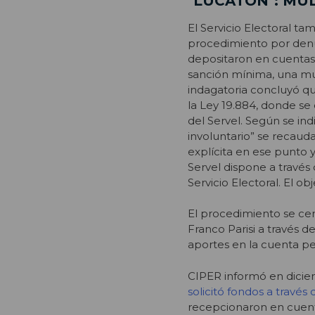
"LUCATÓN": MUL
El Servicio Electoral ta
procedimiento por denun
depositaron en cuentas 
sanción mínima, una mul
indagatoria concluyó que
la Ley 19.884, donde se
del Servel. Según se ind
involuntario” se recau
explícita en ese punto 
Servel dispone a travé
Servicio Electoral. El o
El procedimiento se ce
Franco Parisi a través 
aportes en la cuenta pe
CIPER informó en dicie
solicitó fondos a través
recepcionaron en cuenta