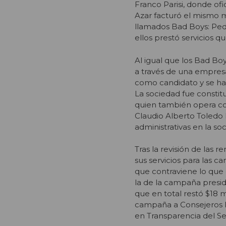
Franco Parisi, donde ofi
Azar facturó el mismo mo
llamados Bad Boys: P
ed
ellos prestó servicios
que
Al igual que los Bad Boy
a través de una empresa
como candidato y se habi
La sociedad fue constitu
quien también opera c
Claudio Alberto Toledo 
administrativas en la s
Tras la revisión de las 
sus servicios para las 
que contraviene lo que o
la de la campaña presid
que en total restó $18 m
campaña a Consejeros Re
en Transparencia del Ser