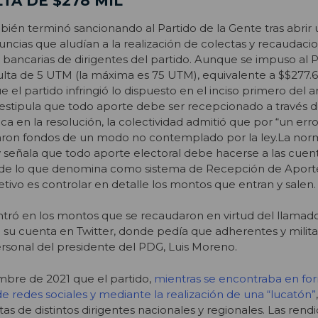
TA DE $278 MIL
mbién terminó sancionando al Partido de la Gente tras abrir
cias que aludían a la realización de colectas y recaudaci
bancarias de dirigentes del partido. Aunque se impuso al 
ta de 5 UTM (la máxima es 75 UTM), equivalente a $$277.68
 el partido infringió lo dispuesto en el inciso primero del a
 estipula que todo aporte debe ser recepcionado a través d
ica en la resolución, la colectividad admitió que por “un erro
daron fondos de un modo no contemplado por la ley.
La nor
y señala que todo aporte electoral debe hacerse a las cuen
s de lo que denomina como sistema de Recepción de Aport
bjetivo es controlar en detalle los montos que entran y salen.
ntró en los montos que se recaudaron en virtud del llamad
de su cuenta en Twitter, donde pedía que adherentes y milita
rsonal del presidente del PDG, Luis Moreno.
mbre de 2021 que el partido,
mientras se encontraba en fo
 de redes sociales y mediante la realización de una “lucatón”
s de distintos dirigentes nacionales y regionales. Las rend