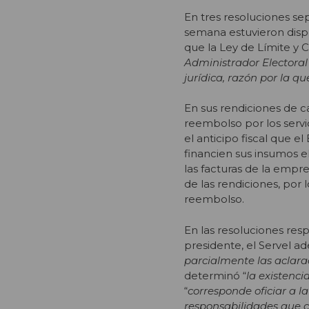
En tres resoluciones se
semana estuvieron dispo
que la Ley de Límite y 
Administrador Electoral
jurídica, razón por la q
En sus rendiciones de c
reembolso por los servic
el anticipo fiscal que e
financien sus insumos e
las facturas de la empr
de las rendiciones, por 
reembolso.
En las resoluciones res
presidente, el Servel ad
parcialmente las aclara
determinó “
la existenci
“
corresponde oficiar a 
responsabilidades que 