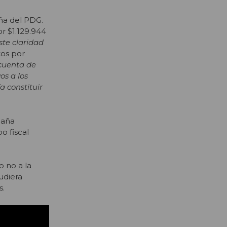
ña del PDG.
or $1.129.944
ste claridad
tos por
 cuenta de
os a los
a constituir
paña
o fiscal
o no a la
udiera
s.