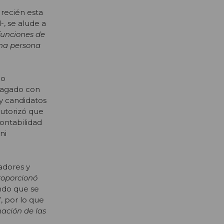
 recién esta
, se alude a
funciones de
una persona
do
 pagado con
 y candidatos
autorizó que
contabilidad
ni
adores y
roporcionó
ando que se
”, por lo que
ación de las