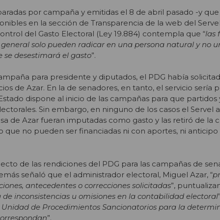
paradas por campaña y emitidas el 8 de abril pasado -y que
nibles en la sección de Transparencia de la web del Servel-
Control del Gasto Electoral (Ley 19.884) contempla que “
las 
 general solo pueden radicar en una persona natural y no 
ue se desestimará el gasto
”.
ampaña para presidente y diputados, el PDG había solicita
ios de Azar. En la de senadores, en tanto, el servicio sería
l Estado dispone al inicio de las campañas para que partidos
lectorales. Sin embargo, en ninguno de los casos el Servel 
esa de Azar fueran imputadas como gasto y las retiró de la 
lo que no pueden ser financiadas ni con aportes, ni anticipo 
pecto de las rendiciones del PDG para las campañas de sen
emás señaló que el administrador electoral, Miguel Azar, “
p
ciones, antecedentes o correcciones solicitadas
”, puntualiz
a de inconsistencias u omisiones en la contabilidad electoral
la Unidad de Procedimientos Sancionatorios para la determin
correspondan
”.