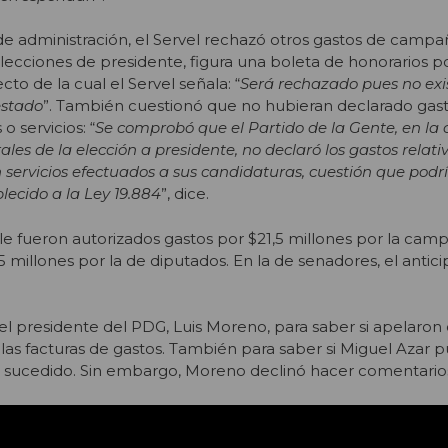
e administración, el Servel rechazó otros gastos de campa
elecciones de presidente, figura una boleta de honorarios p
ecto de la cual el Servel señala: “
Será rechazado pues no exi
estado
”. También cuestionó que no hubieran declarado gas
 servicios: “
Se comprobó que el Partido de la Gente, en la
ales de la elección a presidente, no declaró los gastos relativ
 servicios efectuados a sus candidaturas, cuestión que podrí
blecido a la Ley 19.884
”, dice.
G le fueron autorizados gastos por $21,5 millones por la cam
5 millones por la de diputados. En la de senadores, el anticip
l presidente del PDG, Luis Moreno, para saber si apelaron 
las facturas de gastos. También para saber si Miguel Azar p
lo sucedido. Sin embargo, Moreno declinó hacer comentario