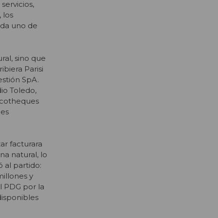
servicios,
 los
ada uno de
ral, sino que
biera Parisi
estión SpA.
io Toledo,
scotheques
des
ar facturara
a natural, lo
 al partido:
illones y
al PDG por la
disponibles