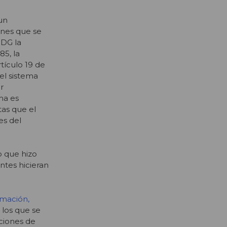
 un
ones que se
PDG la
5, la
rtículo 19 de
el sistema
r
ma es
tas que el
es del
o que hizo
ntes hicieran
rmación,
, los que se
iciones de