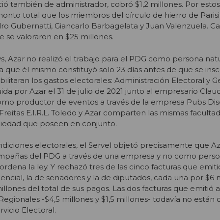
ció también de administrador, cobró $1,2 millones. Por estos 
nto total que los miembros del círculo de hierro de Parisi,
ro Gubernatti, Giancarlo Barbagelata y Juan Valenzuela. C
 se valoraron en $25 millones.
s, Azar no realizó el trabajo para el PDG como persona natu
 que él mismo constituyó solo 23 días antes de que se inscri
litaran los gastos electorales: Administración Electoral y G
ida por Azar el 31 de julio de 2021 junto al empresario
Claud
omo productor de eventos a través de la empresa Pubs Di
Freitas E.I.R.L. Toledo y Azar comparten las mismas faculta
ociedad que poseen en conjunto.
rendiciones electorales, el Servel objetó precisamente que Az
campañas del PDG a través de una empresa y no como person
rdena la ley. Y rechazó tres de las cinco facturas que emitió
encial, la de senadores y la de diputados, cada una por $6 m
illones del total de sus pagos. Las dos facturas que emitió 
gionales -$4,5 millones y $1,5 millones- todavía no están 
vicio Electoral.