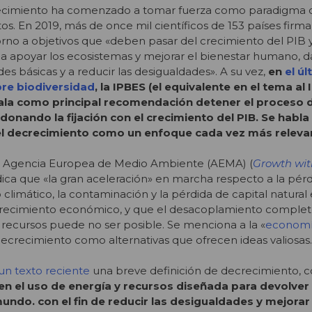
recimiento ha comenzado a tomar fuerza como paradigma 
os. En 2019, más de once mil científicos de 153 países firm
rno a objetivos que «deben pasar del crecimiento del PIB y
 a apoyar los ecosistemas y mejorar el bienestar humano, 
des básicas y a reducir las desigualdades». A su vez,
en
el úl
re biodiversidad
, la IPBES (el equivalente en el tema al 
ala como principal recomendación detener el proceso d
onando la fijación con el crecimiento del PIB. Se habla a
el decrecimiento como un enfoque cada vez más releva
la Agencia Europea de Medio Ambiente (AEMA) (
Growth wit
ndica que «la gran aceleración» en marcha respecto a la pér
 climático, la contaminación y la pérdida de capital natural 
crecimiento económico, y que el desacoplamiento complet
recursos puede no ser posible. Se menciona a la «
economía
decrecimiento como alternativas que ofrecen ideas valiosas.
un texto reciente
una breve definición de decrecimiento,
en el uso de energía y recursos diseñada para devolver e
undo. con el fin de reducir las desigualdades y mejorar