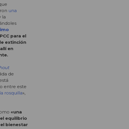
que
aron
una
 la
dándoles
timo
IPCC para el
e extinción
llí en
nte.
hout
dida de
está
o entre este
 rosquilla
»,
 como
«una
l equilibrio
 el bienestar