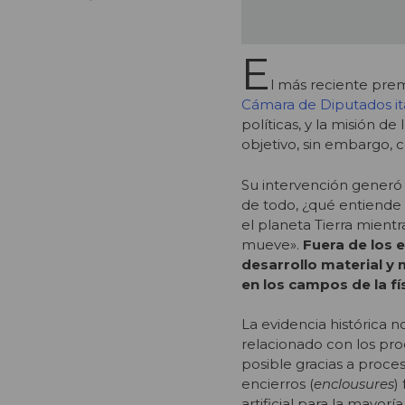
E
l más reciente prem
Cámara de Diputados it
políticas, y la misión 
objetivo, sin embargo,
Su intervención generó 
de todo, ¿qué entiende 
el planeta Tierra mientr
mueve».
Fuera de los e
desarrollo material y
en los campos de la fís
La evidencia histórica 
relacionado con los proc
posible gracias a proces
encierros (
enclousures
)
artificial para la mayo