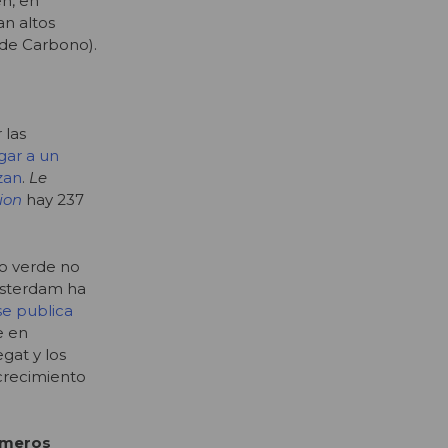
n, en
an altos
 de Carbono).
 las
ugar a un
zan
.
Le
ion
hay 237
to verde no
Amsterdam ha
se publica
e en
gat y los
crecimiento
números