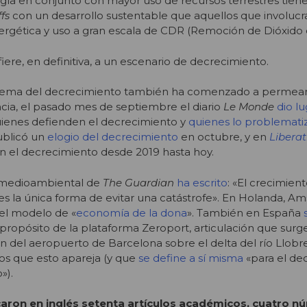
ía en conjunto con mayor uso de recursos terrestres tiene
fs
con un desarrollo sustentable que aquellos que involucr
rgética y uso a gran escala de CDR (Remoción de Dióxido
iere, en definitiva, a un escenario de decrecimiento.
 tema del decrecimiento también ha comenzado a permear
cia, el pasado mes de septiembre el diario
Le Monde
dio l
ienes defienden el decrecimiento y
quienes lo problemati
blicó un
elogio del decrecimiento
en octubre, y en
Liberat
n el decrecimiento desde 2019 hasta hoy.
a medioambiental de
The Guardian
ha escrito
: «El crecimien
 es la única forma de evitar una catástrofe». En Holanda, 
el modelo de «
economía de la dona
». También en España
a propósito de la plataforma Zeroport, articulación que surg
ón del aeropuerto de Barcelona sobre el delta del río Llobre
os que esto apareja (y que
se define a sí misma
«para el de
»).
caron en inglés setenta artículos académicos, cuatro 