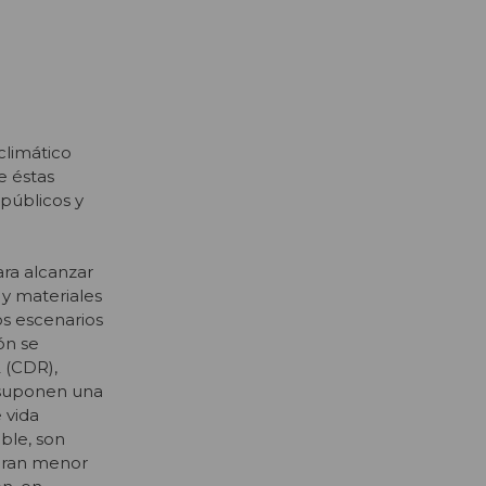
climático
e éstas
públicos y
ara alcanzar
 y materiales
os escenarios
ón se
 (CDR),
o suponen una
 vida
ble, son
ucran menor