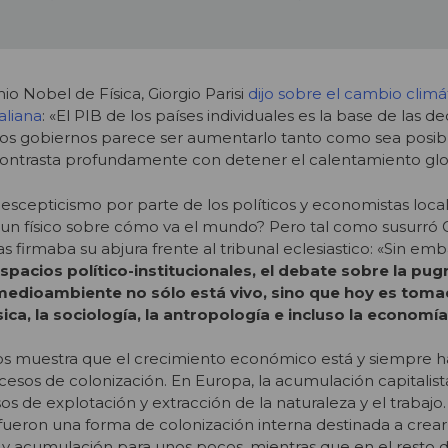
io Nobel de Física, Giorgio Parisi
dijo sobre el cambio climá
aliana
: «El PIB de los países individuales es la base de las de
de los gobiernos parece ser aumentarlo tanto como sea posibl
 contrasta profundamente con detener el calentamiento glo
escepticismo por parte de los políticos y economistas loca
un físico sobre cómo va el mundo? Pero tal como susurró G
as firmaba su abjura frente al tribunal eclesiastico: «Sin emb
spacios político-institucionales, el debate sobre la pug
 medioambiente no sólo está vivo, sino que hoy es toma
ica, la sociología, la antropología e incluso la economí
nos muestra que el crecimiento económico está y siempre 
esos de colonización. En Europa, la acumulación capitalista
os de explotación y extracción de la naturaleza y el trabajo.
 fueron una forma de colonización interna destinada a crea
ría y acumulación para unos pocos, mientras que en el resto