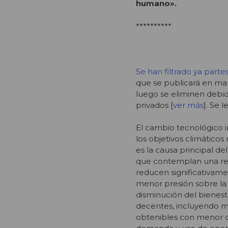
humano».
**********
Se han filtrado ya parte
que se publicará en mar
luego se eliminen debi
privados [
ver más
]. Se le
El cambio tecnológico i
los objetivos climáticos
es la causa principal de
que contemplan una red
reducen significativam
menor presión sobre la 
disminución del bienesta
decentes, incluyendo m
obtenibles con menor d