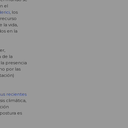
n el
erici
, los
«recurso
 la vida,
os en la
er,
 de la
 la presencia
no por las
tación)
us recientes
is climática,
ción
postura es