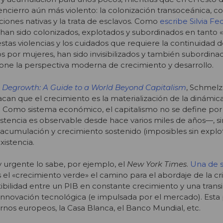
cierro aún más violento: la colonización transoceánica, co
ciones nativas y la trata de esclavos. Como
escribe Silvia Fed
os han sido colonizados, explotados y subordinados en tanto 
estas violencias y los cuidados que requiere la continuidad de
 por mujeres, han sido invisibilizados y también subordinad
pone la perspectiva moderna de crecimiento y desarrollo.
s Degrowth: A Guide to a World Beyond Capitalism
, Schmelz
acan que el crecimiento es la materialización de la dinámica
. Como sistema económico, el capitalismo no se define por
tencia es observable desde hace varios miles de años—, si
 acumulación y crecimiento sostenido (imposibles sin explo
istencia.
y urgente lo sabe, por ejemplo, el
New York Times
.
Una de s
el «crecimiento verde» el camino para el abordaje de la cris
bilidad entre un PIB en constante crecimiento y una transi
innovación tecnológica (e impulsada por el mercado). Esta 
rnos europeos, la Casa Blanca, el Banco Mundial, etc.