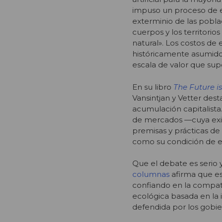
impuso un proceso de en
exterminio de las pobla
cuerpos y los territori
natural». Los costos de 
históricamente asumidos
escala de valor que su
En su libro
The Future i
Vansintjan y Vetter dest
acumulación capitalista
de mercados —cuya exis
premisas y prácticas de
como su condición de ex
Que el debate es serio 
columnas
afirma que es 
confiando en la compati
ecológica basada en la 
defendida por los gobie