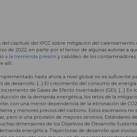
s
del capítulo del IPCC sobre mitigación del calentamiento 
zo de 2022, en parte por el temor de algunas autoras a qu
do
a la tremenda presión
y cabildeo de los contaminadores 
e allí:
mplementado hasta ahora a nivel global no es suficiente p
 ni de desarrollo. […] El crecimiento del consumo de energía
l incremento de Gases de Efecto Invernadero (GEI). […] En l
ucción de la demanda energética, los retos de la mitigaci
ente, con una menor dependencia de la eliminación de CO2
tierra y menores precios del carbono. Estos escenarios n
r, pero sí una provisión de mejores servicios. Estándares de
uchas dimensiones de los Objetivos de Desarrollo Sustenta
emanda energética. Trayectorias de desarrollo que invol