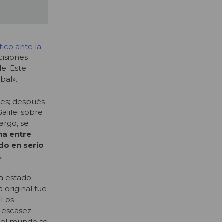
tico ante la
cisiones
e. Este
bal».
les; después
alilei sobre
argo, se
na entre
do en serio
a.
ha estado
 original fue
 Los
r escasez
 del mundo se