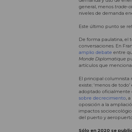
demanda y uso de energ
general, menos
trade-of
niveles de demanda ene
Este último punto se ref
De forma paulatina, el
conversaciones. En Fran
amplio debate
entre qu
Monde Diplomatique
pu
artículos que menciona
El principal columnist
existe; ‘menos de todo’
adoptado oficialmente 
sobre decrecimiento
, 
oposición a la ampliaci
impactos socioecológic
del puerto y aeropuerto
Sólo en 2020 se publi