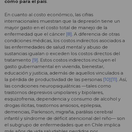
como para el país
.
En cuanto al costo económico, las cifras
internacionales muestran que la depresión tiene un
mayor gasto en el costo total de manejo de la
enfermedad que el cáncer
[8]
. A diferencia de otras
condiciones médicas, los costos indirectos asociados a
las enfermedades de salud mental y abuso de
sustancias igualan o exceden los costos directos del
tratamiento
[9]
. Estos costos indirectos incluyen el
gasto gubernamental en vivienda, bienestar,
educación y justicia, además de aquellos vinculados a
la pérdida de productividad de las personas
[10]
[11]
. Así,
las condiciones neuropsiquiátricas —tales como
trastornos depresivos unipolares y bipolares,
esquizofrenia, dependencia y consumo de alcohol y
drogas ilícitas, trastornos ansiosos, epilepsia,
demencias, Parkinson, migraña, parálisis cerebral
infantil y síndrome de déficit atencional del niño— son
el subgrupo de enfermedades que en Chile implica
más años de vida saludables perdidos por