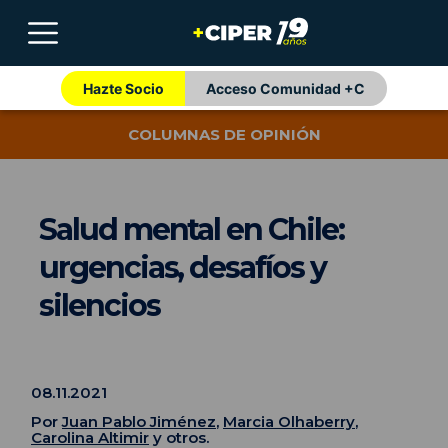
Hazte Socio
Acceso Comunidad +C
COLUMNAS DE OPINIÓN
Salud mental en Chile:
urgencias, desafíos y
silencios
08.11.2021
Por
Juan Pablo Jiménez
,
Marcia Olhaberry
,
Carolina Altimir
y otros.