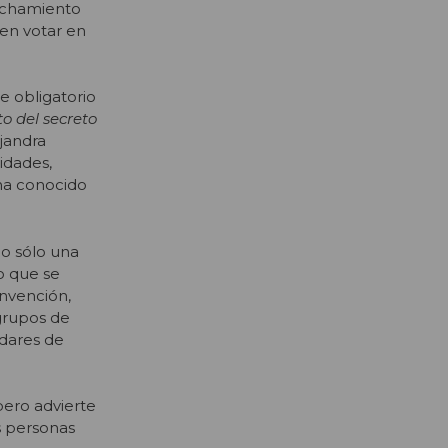
echamiento
 en votar en
e obligatorio
o del secreto
ejandra
idades,
 ha conocido
no sólo una
o que se
onvención,
 grupos de
ndares de
pero advierte
s personas