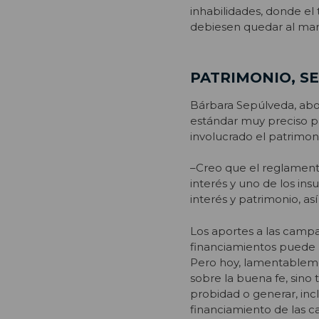
inhabilidades, donde el
debiesen quedar al marg
PATRIMONIO, S
Bárbara Sepúlveda, abog
estándar muy preciso par
involucrado el patrimon
–Creo que el reglamento
interés y uno de los in
interés y patrimonio, a
Los aportes a las campa
financiamientos puede h
Pero hoy, lamentableme
sobre la buena fe, sino
probidad o generar, incl
financiamiento de las 