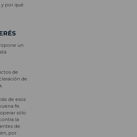
 y por qué
ERÉS
 propone un
stá
ictos de
claración de
a.
rás de esos
buena fe.
operar sólo
contra la
uentes de
én, por