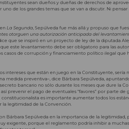
onstituyentes sean dueños y dueñas de derechos de aprov
r uno de los grandes temas que se van a discutir. Ni pensar
 en
La Segunda
, Sepúlveda fue más allá y propuso que fues
entes otorguen una autorización anticipada del levantamient
ice que se inspiró en un proyecto de ley de la diputada Al
ue este levantamiento debe ser obligatorio para las autor
os casos de corrupción y financiamiento político ilegal que
s intereses que están en juego en la Constituyente, sería 
una medida preventiva–, dice Bárbara Sepúlveda, apuntand
 secreto bancario no sólo durante los meses que dure la C
así prevenir el pago de eventuales “favores” por parte de
a constitucionalista es importante aumentar todos los está
r la legitimidad de la Convención.
n Bárbara Sepúlveda en la importancia de la legitimidad, 
uy exigente, porque el reglamento podría inhibir a mucha