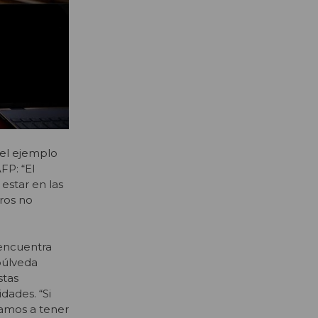
 del ejemplo
FP: “El
estar en las
tros no
 encuentra
púlveda
stas
dades. “Si
vamos a tener