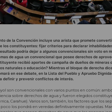
nto de la Convención incluye una arista que promete converti
e los constituyentes: fijar criterios para declarar inhabilidade
 resultado podría dejar a algunos convencionales sin voto en 
temas de agua un convencional que posee derechos de aprov
tituyente recibió aportes de campaña de dueños de mineras o
os naturales o educación? Mientras el bloque de derecha dic
omará en ese debate, en la Lista del Pueblo y Apruebo Dignida
definir y prevenir conflictos de interés.
yol son convencionales con varios puntos en común: amb
encia sobre derechos de agua y fueron elegidos constituye
arrica, Carahue). Varios son, también, los factores que los se
poco los pondrá en veredas definitivamente opuestas. Ma