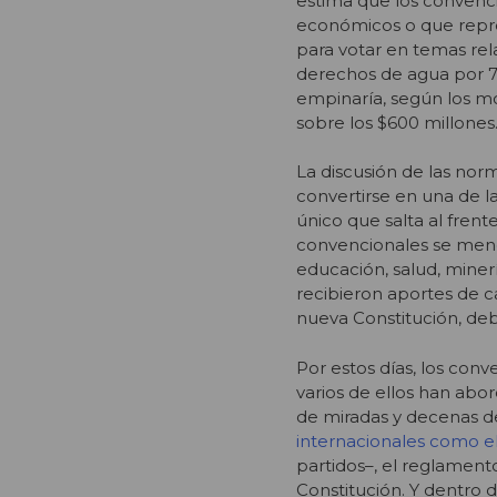
estima que los convenc
económicos o que repre
para votar en temas rel
derechos de agua por 778
empinaría, según los m
sobre los $600 millones.
La discusión de las nor
convertirse en una de la
único que salta al frent
convencionales se menci
educación, salud, miner
recibieron aportes de 
nueva Constitución, deb
Por estos días, los con
varios de ellos han abo
de miradas y decenas 
internacionales como 
partidos–, el reglamento
Constitución. Y dentro d