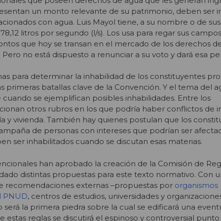
ionales que poseen derechos de agua que les generan ing
sentan un monto relevante de su patrimonio, deben ser in
acionados con agua. Luis Mayol tiene, a su nombre o de sus
,12 litros por segundo (l/s). Los usa para regar sus campos 
ontos que hoy se transan en el mercado de los derechos de
 Pero no está dispuesto a renunciar a su voto y dará esa pe
mas para determinar la inhabilidad de los constituyentes p
s primeras batallas clave de la Convención. Y el tema del a
e cuando se ejemplifican posibles inhabilidades. Entre los
onan otros rubros en los que podría haber conflictos de 
ía y vivienda. También hay quienes postulan que los consti
campaña de personas con intereses que podrían ser afectad
en ser inhabilitados cuando se discutan esas materias.
vencionales han aprobado la creación de la Comisión de Re
rdado distintas propuestas para este texto normativo. Con u
de recomendaciones externas –propuestas por
organismos
el PNUD
, centros de estudios, universidades y organizaciones
 será la primera piedra sobre la cual se edificará una even
e estas reglas se discutirá el espinoso y controversial punto