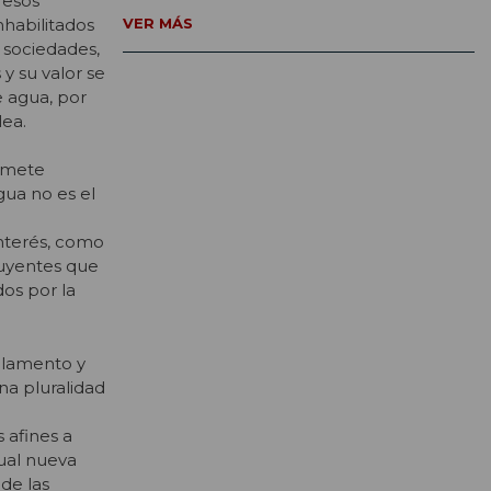
resos
habilitados
VER MÁS
 sociedades,
y su valor se
 agua, por
lea.
romete
gua no es el
interés, como
tuyentes que
os por la
glamento y
na pluralidad
 afines a
tual nueva
 de las