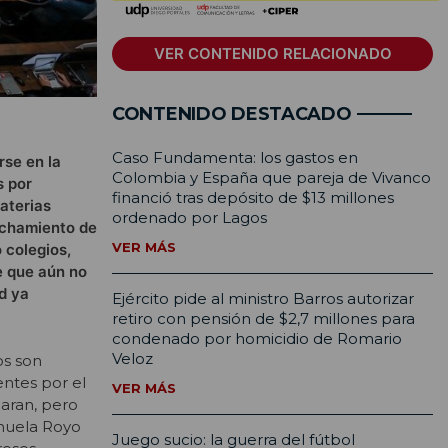
VER CONTENIDO RELACIONADO
CONTENIDO DESTACADO
Caso Fundamenta: los gastos en
rse en la
Colombia y España que pareja de Vivanco
s por
financió tras depósito de $13 millones
materias
ordenado por Lagos
echamiento de
VER MÁS
 colegios,
e que aún no
d ya
Ejército pide al ministro Barros autorizar
retiro con pensión de $2,7 millones para
condenado por homicidio de Romario
Veloz
os son
ntes por el
VER MÁS
paran, pero
nuela Royo
Juego sucio: la guerra del fútbol