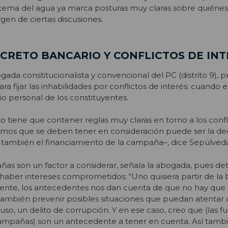
 tema del agua ya marca posturas muy claras sobre quiénes
en de ciertas discusiones.
ECRETO BANCARIO Y CONFLICTOS DE INT
ada constitucionalista y convencional del PC (distrito 9),
a fijar las inhabilidades por conflictos de interés: cuando e
io personal de los constituyentes.
 tiene que contener reglas muy claras en torno a los confl
sumos que se deben tener en consideración puede ser la de
sí también el financiamiento de la campaña–, dice Sepúlved
ñas son un factor a considerar, señala la abogada, pues det
aber intereses comprometidos: “Uno quisiera partir de la 
nte, los antecedentes nos dan cuenta de que no hay que 
 también prevenir posibles situaciones que puedan atentar 
uso, un delito de corrupción. Y en ese caso, creo que (las f
campañas) son un antecedente a tener en cuenta. Así tambi