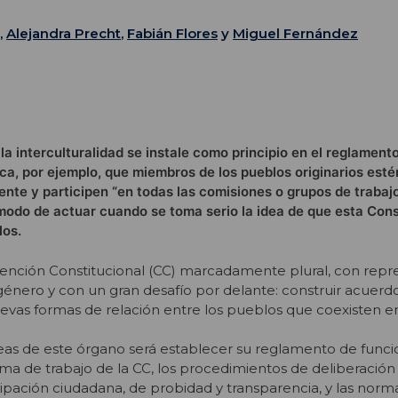
,
Alejandra Precht
,
Fabián Flores
y
Miguel Fernández
a interculturalidad se instale como principio en el reglamento
ica, por ejemplo, que miembros de los pueblos originarios est
yente y participen “en todas las comisiones o grupos de trabaj
 modo de actuar cuando se toma serio la idea de que esta Cons
los.
nción Constitucional (CC) marcadamente plural, con repr
género y con un gran desafío por delante: construir acuerd
vas formas de relación entre los pueblos que coexisten en
reas de este órgano será establecer su reglamento de func
ma de trabajo de la CC, los procedimientos de deliberación 
cipación ciudadana, de probidad y transparencia, y las norm