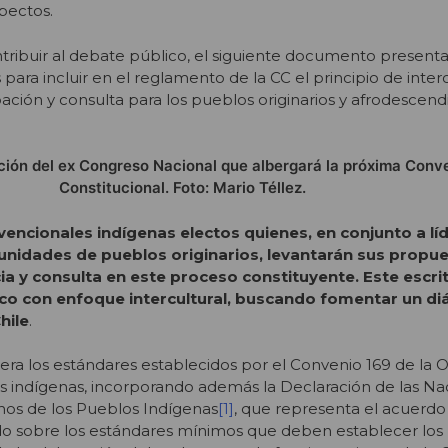
spectos.
tribuir al debate público, el siguiente documento present
para incluir en el reglamento de la CC el principio de interc
ción y consulta para los pueblos originarios y afrodescend
ación del ex Congreso Nacional que albergará la próxima Conv
Constitucional. Foto: Mario Téllez.
encionales indígenas electos quienes, en conjunto a lí
nidades de pueblos originarios, levantarán sus propu
cia y consulta en este proceso constituyente. Este escri
o con enfoque intercultural, buscando fomentar un di
hile
.
a los estándares establecidos por el Convenio 169 de la 
s indígenas, incorporando además la Declaración de las Na
hos de los Pueblos Indígenas
[1]
, que representa el acuerdo
do sobre los estándares mínimos que deben establecer los