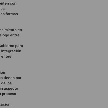
enten con
les;
 las formas
ocimiento en
álogo entre
 Gobierno para
 integración
s entes
ión
as tienen por
 de los
 un aspecto
un proceso
tación