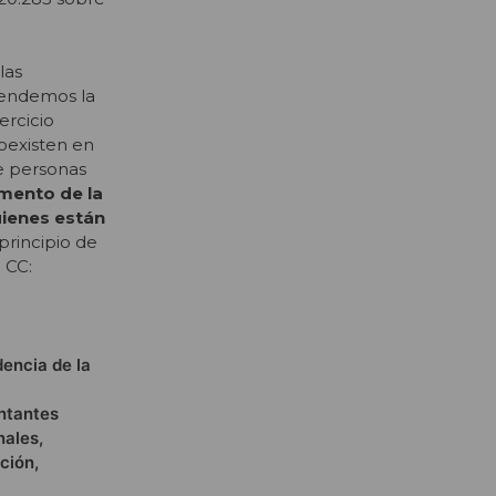
las
endemos la
ercicio
coexisten en
re personas
amento de la
uienes están
principio de
 CC:
dencia de la
ntantes
nales,
ción,