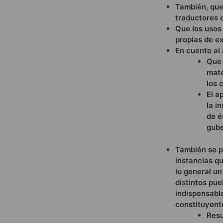
También, que
traductores d
Que los usos 
propias de ex
En cuanto al 
Que 
mate
los 
El a
la i
de é
gube
También se p
instancias qu
lo general un
distintos pue
indispensable
constituyent
Resu