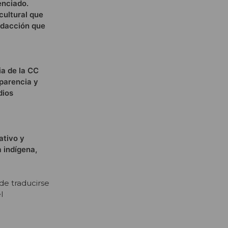
enciado.
cultural que
edacción que
ia de la CC
sparencia y
dios
ativo y
 indígena,
de traducirse
l