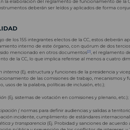
 En la elaboración del reglamento de funcionamiento de la
nstrumentos deberán ser leídos y aplicados de forma conju
LIDAD
ajo de los 155 integrantes electos de la CC, estos deberán a
miento interno de este órgano, con quórum de dos tercios
[2]
a sido mencionado en otros documentos
, el reglamento d
nto de la CC, lo que implica referirse al menos a cuatro di
n interna
(Ej. estructura y funciones de la presidencia y vic
funcionamiento de las comisiones de trabajo, mecanismos y 
, usos de la palabra, políticas de inclusión, etc.);
ión
(Ej. sistemas de votación en comisiones y plenario, etc.);
ipación (
normas para definir audiencias y salidas a territori
ción incidente, cumplimiento de estándares internacionale
ética y transparencia
(Ej. Probidad y sanciones de acuerdo 
ción pública y prevención de los conflictos de intereses, y