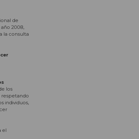
ional de
l año 2008,
a la consulta
ecer
os
de los
y respetando
s individuos,
cer
 el