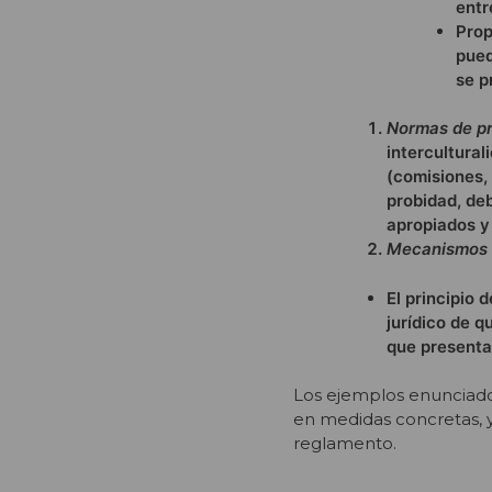
entr
Prop
pued
se p
Normas de pr
intercultural
(comisiones, 
probidad, de
apropiados y
Mecanismos d
El principio 
jurídico de 
que presenta
Los ejemplos enunciados
en medidas concretas, y
reglamento.