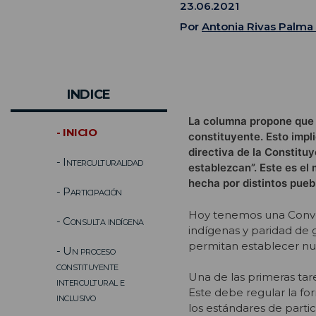
23.06.2021
Por
Antonia Rivas Palma
INDICE
La columna propone que l
- INICIO
constituyente. Esto impl
directiva de la Constitu
- Interculturalidad
establezcan”. Este es el
hecha por distintos pueb
- Participación
Hoy tenemos una Conve
- Consulta indígena
indígenas y paridad de 
permitan establecer nue
- Un proceso
constituyente
Una de las primeras ta
intercultural e
Este debe regular la for
inclusivo
los estándares de parti