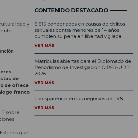
CONTENIDO DESTACADO
a
ulturalidad y
8.815 condenados en causas de delitos
sexuales contra menores de 14 años
iente
cumplen su pena en libertad vigilada
VER MÁS
ención
Matrículas abiertas para el Diplomado de
Periodismo de Investigación CIPER-UDP
deres,
2026
estas de
VER MÁS
to se ofrece
álogo franco
Transparencia en los negocios de TVN
VER MÁS
OIT sobre
ciones
 Estados que