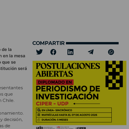
COMPARTIR
 de la
én en la mesa
o que se
titución será
esentantes
os que
 Chile.
ionamiento.
y decisión,
as de