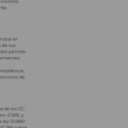
 Convenio
nta.
probar el
 de sus
ebe permitir
mensiones:
epresidencia
funciones de
os de los CC,
s -C169); y
a ley 20.880
 20.285 sobre