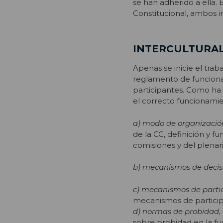
se han adherido a ella.
Constitucional, ambos i
INTERCULTURA
Apenas se inicie el trab
reglamento de funciona
participantes. Como h
el correcto funcionamie
a) modo de organizació
de la CC, definición y 
comisiones y del plenario
b) mecanismos de decis
c) mecanismos de partic
mecanismos de participa
d) normas de probidad, 
sobre probidad en la fun