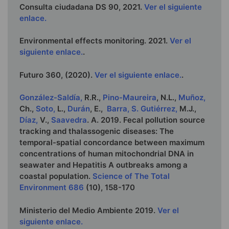
Consulta ciudadana DS 90, 2021.
Ver el siguiente
enlace.
Environmental effects monitoring. 2021.
Ver el
siguiente enlace.
.
Futuro 360, (2020).
Ver el siguiente enlace.
.
González-Saldía,
R.R.,
Pino-Maureira
, N.L.,
Muñoz,
Ch.,
Soto,
L.,
Durán
, E.,
Barra,
S. Gutiérrez,
M.J.,
Díaz,
V.,
Saavedra
. A. 2019. Fecal pollution source
tracking and thalassogenic diseases: The
temporal-spatial concordance between maximum
concentrations of human mitochondrial DNA in
seawater and Hepatitis A outbreaks among a
coastal population.
Science of The Total
Environment
686
(10), 158-170
Ministerio del Medio Ambiente 2019.
Ver el
siguiente enlace.