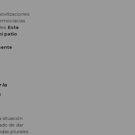
ovilizaciones
democracias
les.
Esta
i patio
mente
 la
s
a situación
tado de dar
das plurales