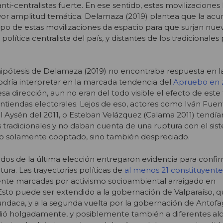
i-centralistas fuerte. En ese sentido, estas movilizacione
r amplitud temática. Delamaza (2019) plantea que la acu
po de estas movilizaciones da espacio para que surjan nue
a política centralista del país, y distantes de los tradicionales
 hipótesis de Delamaza (2019) no encontraba respuesta en l
 podría interpretar en la marcada tendencia del
Apruebo en 
a dirección, aun no eran del todo visible el efecto de este
ontiendas electorales. Lejos de eso, actores como Iván Fuen
el Aysén del 2011, o Esteban Velázquez (Calama 2011) tendía
os tradicionales y no daban cuenta de una ruptura con el si
 no solamente cooptado, sino también despreciado.
ados de la última elección entregaron evidencia para confi
tura. Las trayectorias políticas de
al menos 21 constituyente
nte marcadas por activismo socioambiental arraigado en
Esto puede ser extendido a la gobernación de Valparaíso, q
ndaca, y a la segunda vuelta por la gobernación de Antofag
dió holgadamente, y posiblemente también a diferentes alc