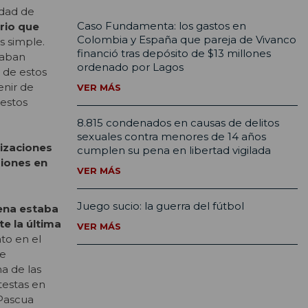
idad de
Caso Fundamenta: los gastos en
orio que
Colombia y España que pareja de Vivanco
s simple.
financió tras depósito de $13 millones
ntaban
ordenado por Lagos
a de estos
enir de
VER MÁS
 estos
8.815 condenados en causas de delitos
sexuales contra menores de 14 años
lizaciones
cumplen su pena en libertad vigilada
siones en
VER MÁS
Juego sucio: la guerra del fútbol
lena estaba
te la última
VER MÁS
to en el
se
na de las
testas en
 Pascua