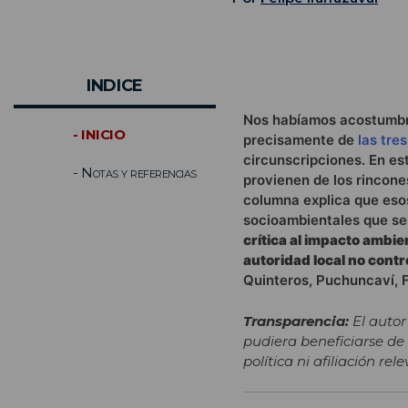
INDICE
Nos habíamos acostumbrad
- INICIO
precisamente de
las tre
circunscripciones. En es
- Notas y referencias
provienen de los rincone
columna explica que esos
socioambientales que se
crítica al impacto ambie
autoridad local no cont
Quinteros, Puchuncaví, Fr
Transparencia:
El autor
pudiera beneficiarse de
política ni afiliación r