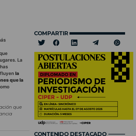
COMPARTIR
más
 que
lugares. La
chas
nfluyen
la
ones que la
como
zación que
tancia
CONTENIDO DESTACADO