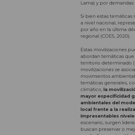
Lama) y por demandas lo
Si bien estas temáticas 
a nivel nacional, repre
por año en la última déc
regional (COES, 2020).
Estas movilizaciones pu
abordan temáticas que a
territorio determinado 
movilizaciones se asoci
movimientos ambientalis
temáticas generales, co
climático,
la movilizac
mayor especificidad ge
ambientales del mode
local frente a la real
impresentables nivel
escenario, surgen lider
buscan preservar o mejo