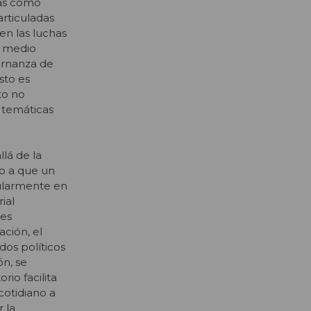
das como
articuladas
en las luchas
l medio
ernanza de
sto es
to no
 temáticas
llá de la
ido a que un
cularmente en
rial
nes
ación, el
dos políticos
ón, se
rio facilita
cotidiano a
r la