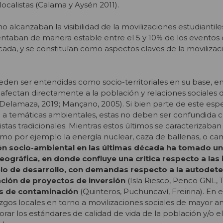
calistas (Calama y Aysén 2011).
no alcanzaban la visibilidad de la movilizaciones estudiantile
sentaban de manera estable entre el 5 y 10% de los eventos
ada, y se constituían como aspectos claves de la movilizaci
eden ser entendidas como socio-territoriales en su base, e
fectan directamente a la población y relaciones sociales 
(Delamaza, 2019; Mançano, 2005). Si bien parte de este esp
a a temáticas ambientales, estas no deben ser confundida c
tas tradicionales. Mientras estos últimos se caracterizaban
mo por ejemplo la energía nuclear, caza de ballenas, o ca
ión socio-ambiental en las últimas década ha tomado un
ográfica, en donde confluye una crítica respecto a las 
lo de desarrollo, con demandas respecto a la autodet
ización de proyectos de inversión
(Isla Riesco, Penco GNL, Ti
es de contaminación
(Quinteros, Puchuncaví, Freirina). En 
azgos locales en torno a movilizaciones sociales de mayor 
rar los estándares de calidad de vida de la población y/o e