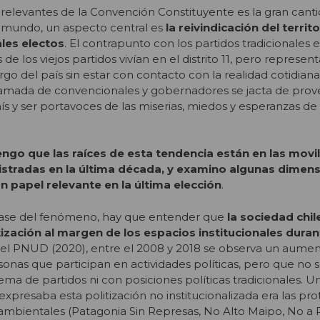
relevantes de la Convención Constituyente es la gran cant
 mundo, un aspecto central es
la reivindicación del territ
les electos
. El contrapunto con los partidos tradicionales e
de los viejos partidos vivían en el distrito 11, pero represe
argo del país sin estar con contacto con la realidad cotidian
 camada de convencionales y gobernadores se jacta de prov
aís y ser portavoces de las miserias, miedos y esperanzas de
ngo que las raíces de esta tendencia están en las movi
gistradas en la última década, y examino algunas dimen
un papel relevante en la última elección
.
 base del fenómeno, hay que entender que
la sociedad chi
ización al margen de los espacios institucionales duran
el PNUD (2020), entre el 2008 y 2018 se observa un aumen
onas que participan en actividades políticas, pero que no 
tema de partidos ni con posiciones políticas tradicionales. U
xpresaba esta politización no institucionalizada era las pro
oambientales (Patagonia Sin Represas, No Alto Maipo, No a