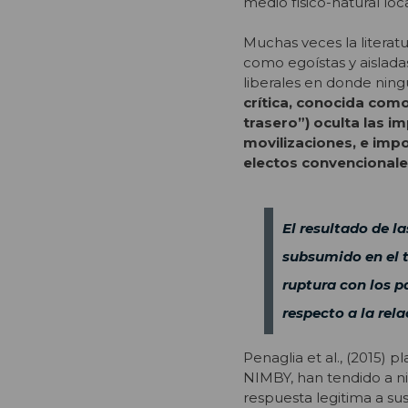
medio físico-natural loca
Muchas veces la literat
como egoístas y aislad
liberales en donde ning
crítica, conocida com
trasero”) oculta las i
movilizaciones, e impo
electos convencionales
El resultado de l
subsumido en el t
ruptura con los p
respecto a la rela
Penaglia et al., (2015) 
NIMBY, han tendido a ni
respuesta legitima a su