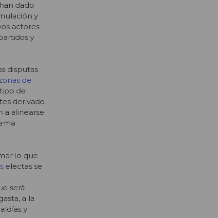
s han dado
mulación y
vos actores
 partidos y
as disputas
zonas de
 tipo de
tes derivado
n a alinearse
stema
rmar lo que
s
electas se
ue será
asta, a la
aldías y