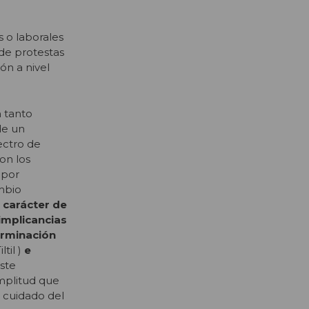
s o laborales
 de protestas
ón a nivel
n tanto
de un
ectro de
on los
 por
mbio
 carácter de
implicancias
erminación
ltil )
e
este
amplitud que
l cuidado del