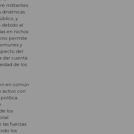
re militantes
s dinámicas
úblico, y
o debido al
das en nichos
torio permite
 comunes y
specto del
a dar cuenta
eidad de los
ienen en común
o activo con
 política
n
de los
rial
 las fuerzas
ando los