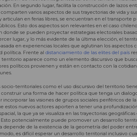
ción. En segundo lugar, facilita la construcción de lazos ent
e comparten varios aspectos de sus trayectorias de vida y su
 articulan en ferias libres, se encuentran en el transporte p
blicos. Esto dos aspectos son relevantes en el caso chilen
n donde se pueden proyectar estrategias electorales basa
ercer lugar, y lo más evidente de la última elección, el terri
basada en experiencias locales que aglutinan los aspectos
ad política. Frente al
distanciamiento de las elites del país
re
el territorio aparece como un elemento discursivo que busc
es políticos provienen y están en contacto con la cotidian
unes.
 socio-territoriales como el uso discursivo del territorio t
construir una forma de hacer política que tenga un dialog
r incorporar las visiones de grupos sociales periféricos de la
ue estos nuevos actores aporten a tener una profundizació
acial, la que ya se visualiza en las trayectorias geográficas 
 Esto potencialmente puede promover un desarrollo territo
uda depende de la existencia de la geometría del poder entre
modo, es difícil esperar un desarrollo territorial inclusivo cu