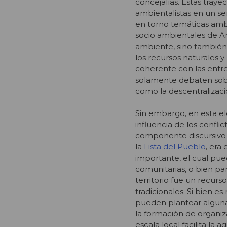
concejalías. Estas tray
ambientalistas en un sen
en torno temáticas amb
socio ambientales de Am
ambiente, sino también
los recursos naturales y
coherente con las entre
solamente debaten sobre
como la descentralizaci
Sin embargo, en esta ele
influencia de los conflic
componente discursivo 
la
Lista del Pueblo
, era 
importante, el cual pu
comunitarias, o bien pa
territorio fue un recurs
tradicionales. Si bien e
pueden plantear algunas 
la formación de organiz
escala local facilita la 