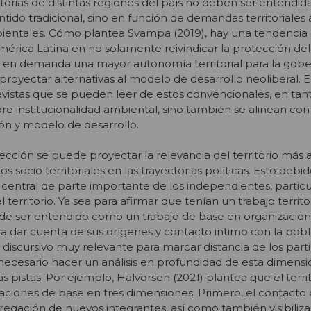
ectorias de distintas regiones del país no deben ser entendi
tido tradicional, sino en función de demandas territoriales 
ientales. Cómo plantea Svampa (2019), hay una tendencia 
érica Latina en no solamente reivindicar la protección de
 en demanda una mayor autonomía territorial para la gob
 proyectar alternativas al modelo de desarrollo neoliberal. E
vistas que se pueden leer de estos convencionales, en tan
 institucionalidad ambiental, sino también se alinean con
ón y modelo de desarrollo.
cción se puede proyectar la relevancia del territorio más a
tos socio territoriales en las trayectorias políticas. Esto deb
central de parte importante de los independientes, parti
el territorio. Ya sea para afirmar que tenían un trabajo territo
ede ser entendido como un trabajo de base en organizacio
ra dar cuenta de sus orígenes y contacto intimo con la pobl
o discursivo muy relevante para marcar distancia de los parti
s necesario hacer un análisis en profundidad de esta dimensi
pistas. Por ejemplo, Halvorsen (2021) plantea que el territo
aciones de base en tres dimensiones. Primero, el contacto 
agregación de nuevos integrantes, así como también visibiliza