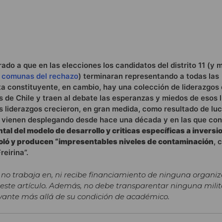
o a que en las elecciones los candidatos del distrito 11 (y 
s comunas del rechazo
) terminaran representando a todas las
ta constituyente, en cambio, hay una colección de liderazgos
s de Chile y traen al debate las esperanzas y miedos de esos 
 liderazgos crecieron, en gran medida, como resultado de lu
 vienen desplegando desde hace una década y en las que co
ntal del modelo de desarrollo y criticas específicas a inversi
roló y producen “impresentables niveles de contaminación
, 
eirina”.
 no trabaja en, ni recibe financiamiento de ninguna organi
 este artículo. Además, no debe transparentar ninguna mili
elevante más allá de su condición de académico.