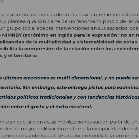
l.
ura, así como los medios de comunicación, entiende estas m
as, y plantea que son parte de un fenómeno propio de las 
ún grupo social acepta intervenciones en sus espacios loca
o NIMNBY (acrónimo en inglés para la expresión “no en m
mplicancias de la multiplicidad y sistematicidad de estas
sibilita la compresión de la relación entre los reciente
 y el territorio
.
as últimas elecciones es multi dimensional, y no puede ser
erritorio. Sin embargo, éste entrega pistas para examinar
artidos políticos tradicionales y con tendencias histórica
ción entre el gasto y el éxito electoral.
plantean que, si bien estas movilizaciones suelen partir de un
veles de mayor politización en torno la incapacidad del es
s demandas, ante lo cual se producen conflictos con deman