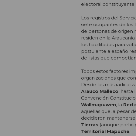
electoral constituyente
Los registros del Servi
siete ocupantes de los 
de personas de origen m
residen en la Araucanía
los habilitados para vo
postulante a escaño res
de listas que competían 
Todos estos factores im
organizaciones que com
Desde las más radicaliz
Arauco Malleco
, hasta
Convención Constitucio
Wallmapuwen
, la
Red 
aquellas que, a pesar de 
decidieron mantenerse 
Tierras
(aunque partici
Territorial Mapuche
.