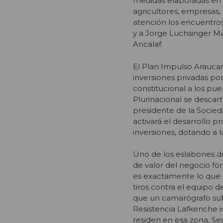
medidas elaboradas en p
agricultores, empresas
atención los encuentro
y a Jorge Luchsinger Ma
Ancalaf.
El Plan Impulso Arauca
inversiones privadas p
constitucional a los pu
Plurinacional se descart
presidente de la Socieda
activará el desarrollo 
inversiones, dotando a l
Uno de los eslabones d
de valor del negocio fore
es exactamente lo que 
tiros contra el equipo d
que un camarógrafo sufr
Resistencia Lafkenche i
residen en esa zona. Se