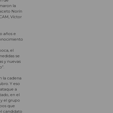
ón de
maron la
iceto Norín
 CAM, Víctor
o años e
conocimiento
poca, el
 medidas se
as y nuevas
o”.
n la cadena
ubro. Y eso
 ataque a
tado, en el
 y el grupo
upos que
el candidato