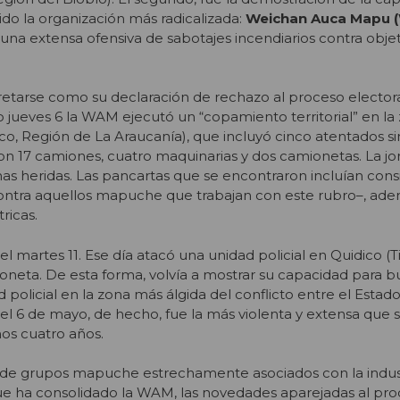
ido la organización más radicalizada:
Weichan Auca Mapu 
una extensa ofensiva de sabotajes incendiarios contra objet
retarse como su declaración de rechazo al proceso elector
o jueves 6 la WAM ejecutó un “copamiento territorial” en la
o, Región de La Araucanía), que incluyó cinco atentados s
on 17 camiones, cuatro maquinarias y dos camionetas. La j
s heridas. Las pancartas que se encontraron incluían cons
contra aquellos mapuche que trabajan con este rubro–, ad
ricas.
l martes 11. Ese día atacó una unidad policial en Quidico (
oneta. De esta forma, volvía a mostrar su capacidad para bu
d policial en la zona más álgida del conflicto entre el Estad
l 6 de mayo, de hecho, fue la más violenta y extensa que 
os cuatro años.
 de grupos mapuche estrechamente asociados con la indust
ue ha consolidado la WAM, las novedades aparejadas al pr