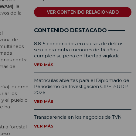
(WAM)
, la
VER CONTENIDO RELACIONADO
ivos de la
CONTENIDO DESTACADO
al
 zona de
8.815 condenados en causas de delitos
imultáneos
sexuales contra menores de 14 años
ornada
cumplen su pena en libertad vigilada
ignas contra
VER MÁS
emás de
Matrículas abiertas para el Diplomado de
Periodismo de Investigación CIPER-UDP
Tirúa), quemó
2026
rlar los
o y el pueblo
VER MÁS
se ha
Transparencia en los negocios de TVN
VER MÁS
ria forestal
oceso