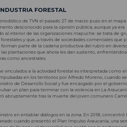
 INDUSTRIA FORESTAL
eriodístico de TVN el pasado 27 de marzo puso en el mapa 
mento desconocido para la opinión pública, aunque ya era
al interior de las organizaciones mapuche: se trata de gr
 forestales y que, a través de sociedades comerciales que 
a, forman parte de la cadena productiva del rubro en diversos
las plantaciones que ahora les dan sustento, enfrentándos
rras como ancestrales.
 vinculados a la actividad forestal es interpretada como e
 impulsadas en los territorios por Alfredo Moreno, cuando se
tro de Desarrollo Social y fue encargado por el gobiern
ulsar un plan para terminar con la violencia en La Araucaní
rró abruptamente tras la muerte del joven comunero Camilo
nistro en entablar diálogos en la zona. En 2018, concentró 
riado cuando presentó el Plan Impulso Araucanía, una ser