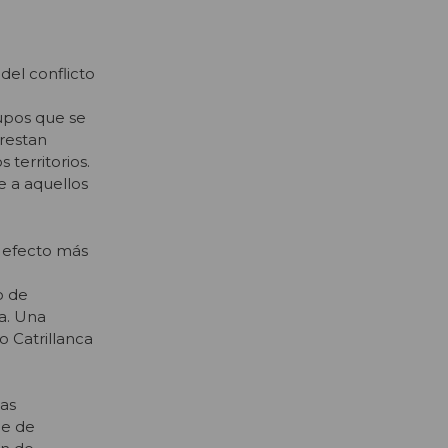
del conflicto
upos que se
prestan
 territorios.
e a aquellos
l efecto más
o de
a. Una
 Catrillanca
las
ie de