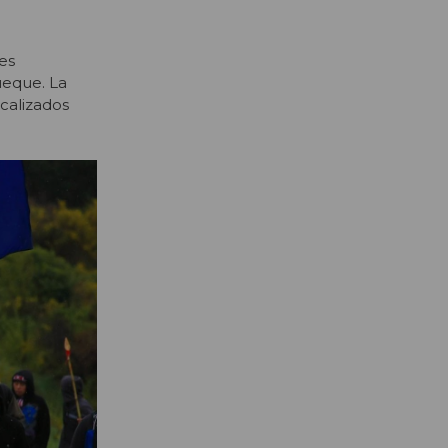
es
ueque. La
calizados