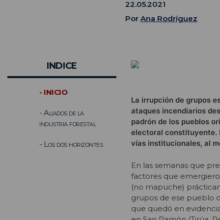
22.05.2021
Por
Ana Rodríguez
INDICE
- INICIO
La irrupción de grupos e
ataques incendiarios de
- Aliados de la
padrón de los pueblos or
industria forestal
electoral constituyente.
vías institucionales, al
- Los dos horizontes
En las semanas que prec
factores que emergier
(no mapuche) prácticam
grupos de ese pueblo or
que quedó en evidencia 
en San Ramón (Tirúa, Re