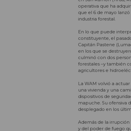
operativa que ha adquir
que el 6 de mayo lanzó 
industria forestal.
En lo que puede interp
constituyente, el pasad
Capitán Pastene (Lumac
en los que se destruyer
culminó con dos persona
forestales –y también 
agricultores e hidroeléct
La WAM volvió a actuar e
una vivienda y una cami
dispositivos de segurida
mapuche. Su ofensiva de
desplegado en los últim
Además de la irrupción
y del poder de fuego q