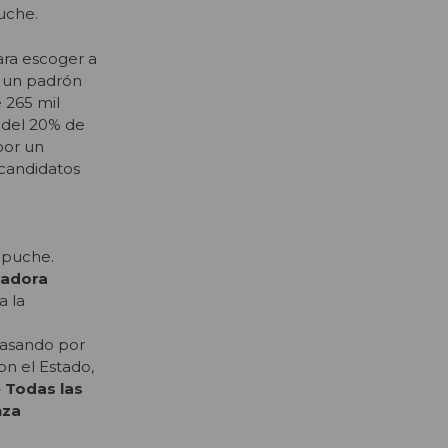
uche.
ara escoger a
e un padrón
 265 mil
a del 20% de
por un
 candidatos
apuche.
nadora
a la
Pasando por
con el Estado,
 Todas las
nza