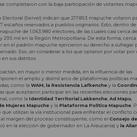
 se completaron con la baja participación de votantes map
cio Electoral (Servel) indican que 217.853 mapuche votaron p
17 escaños reservados a pueblos originarios. Esto, dentro d
apuche de 1.063.980 electores, de las cuales casi cerca de
 y 293 mil en la Región Metropolitana. De esta forma, cerc
tar en el padrón mapuche ejercieron su derecho a sufragar 
ervado. Eso, sin considerar a los que optaron por votar por
en sus distritos.
pactan, en mayor o menor medida, en la influencia de las
ponen el amplio y disímil arco de plataformas políticas m
adas, como la
WAM, la Resistencia Lafkenche
y la
Coordi
 las que aceptaron participar en las recientes elecciones par
nal, como la
Identidad Territorial Lakkenche
,
Ad Mapu
,
de Mujeres Mapuche
y la
Plataforma Política Mapuche
. 
que utilizan la vía institucional para enfrentar el conflicto 
al margen del proceso constituyente, como el
Consejo de
pó en la elección de gobernador en La Araucanía) y
la Alia