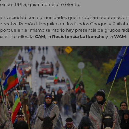
einao (PPD), quien no resultó electo.
n en vecindad con comunidades que impulsan recuperacion
que realiza Ramón Llanquileo en los fundos Choque y Paillah
porque en el mismo territorio hay presencia de grupos radi
 entre ellos: la
CAM
, la
Resistencia Lafkenche
y la
WAM
.