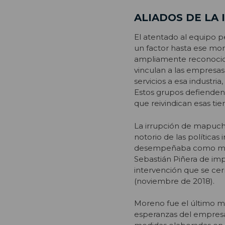
ALIADOS DE LA
El atentado al equipo p
un factor hasta ese mo
ampliamente reconocido 
vinculan a las empresas
servicios a esa industri
Estos grupos defienden 
que reivindican esas tie
La irrupción de mapuche
notorio de las políticas
desempeñaba como minis
Sebastián Piñera de imp
intervención que se ce
(noviembre de 2018).
Moreno fue el último mi
esperanzas del empresa