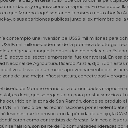
os de “la paz y el desarrollo” que contó con la participaci
, comunidades y organizaciones mapuche. En esa época lla
s en que Moreno logró sentar en la misma mesa al
lonko
An
ckay, o sus apariciones públicas junto al ex miembro de la
nía contempló una inversión de US$8 mil millones para och
or US$16 mil millones, además de la promesa de otorgar re
eblos indígenas, aunque la posibilidad de declarar un Estado
ó. El apoyo del sector empresarial fue transversal. En esa é
d Nacional de Agricultura, Ricardo Ariztía, dijo: «Con estas
productivo a través de un mejor aprovechamiento de las tierr
a zona de una mejor infraestructura, conectividad y progres
el diseño de Moreno era incluir a comunidades mapuche e
stal, es decir, que se organizaran para prestar servicios al r
ha ocurrido en la zona de San Ramón, donde se produjo el
e TVN. En medio de las recriminaciones por el violento aten
ió lesiones que le provocaron la pérdida de un ojo, la CAM
dentificaron como contratistas de forestal Mininco a los gr
gún señalaron, son parte de 12 comunidades lideradas por 