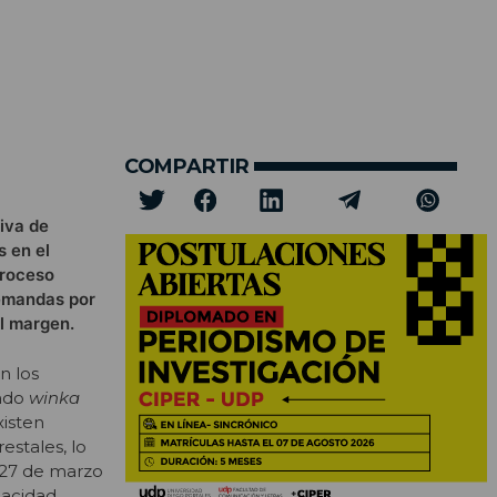
COMPARTIR
iva de
 en el
proceso
demandas por
al margen.
n los
undo
winka
xisten
stales, lo
 27 de marzo
pacidad