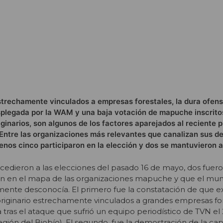
strechamente vinculados a empresas forestales, la dura ofens
splegada por la WAM y una baja votación de mapuche inscritos
iginarios, son algunos de los factores aparejados al reciente 
 Entre las organizaciones más relevantes que canalizan sus 
 menos cinco participaron en la elección y dos se mantuvieron 
edieron a las elecciones del pasado 16 de mayo, dos fuero
on en el mapa de las organizaciones mapuche y que el m
ente desconocía. El primero fue la constatación de que e
iginario estrechamente vinculados a grandes empresas fore
tras el ataque que sufrió un equipo periodístico de TVN el
gión del Biobío). El segundo, fue la demostración de la ca