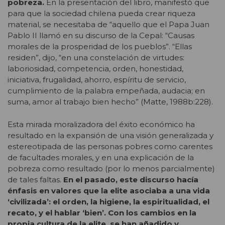
pobreza.
En la presentación del libro, manifestó que
para que la sociedad chilena pueda crear riqueza
material, se necesitaba de “aquello que el Papa Juan
Pablo II llamó en su discurso de la Cepal: “Causas
morales de la prosperidad de los pueblos”. “Ellas
residen”, dijo, “en una constelación de virtudes:
laboriosidad, competencia, orden, honestidad,
iniciativa, frugalidad, ahorro, espíritu de servicio,
cumplimiento de la palabra empeñada, audacia; en
suma, amor al trabajo bien hecho” (Matte, 1988b:228).
Esta mirada moralizadora del éxito económico ha
resultado en la expansión de una visión generalizada y
estereotipada de las personas pobres como carentes
de facultades morales, y en una explicación de la
pobreza como resultado (por lo menos parcialmente)
de tales faltas.
En el pasado, este discurso hacía
énfasis en valores que la elite asociaba a una vida
‘civilizada’: el orden, la higiene, la espiritualidad, el
recato, y el hablar ‘bien’. Con los cambios en la
propia cultura de la elite,
se han añadido y