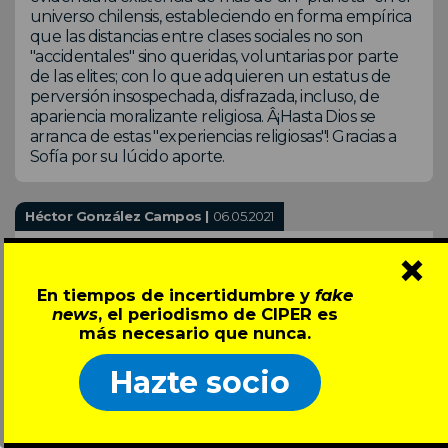
universo chilensis, estableciendo en forma empírica
que las distancias entre clases sociales no son
"accidentales" sino queridas, voluntarias por parte
de las elites; con lo que adquieren un estatus de
perversión insospechada, disfrazada, incluso, de
apariencia moralizante religiosa. Â¡Hasta Dios se
arranca de estas "experiencias religiosas"! Gracias a
Sofía por su lúcido aporte.
Héctor González Campos |
06.05.2021
×
Excelente análisis Sofía. Felicitaciones!
En tiempos de incertidumbre y
fake
news
, el periodismo de CIPER es
Miguel Leon Prado |
06.05.2021
más necesario que nunca.
Excelente crónica de la comunicadora social Patricia
Hazte socio
Bowen Felicitaciones por lo acertado de su
contenido y análisis. Gracias