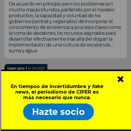
De acuerdo en principio pero los problemas son
mucho mas profundos, partiendo por el modelo
productivo, la capacidad y voluntad de los
gobiernos (central y regionales) de incorporar el
conocimiento de excelencia a procesos claves como
la toma de decisiones, los recursos asignados para
desarrollar efectivamente mas allá del slogan la
implementación de una cultura de excelencia.....
suma y sigue
juan uno |
14.04.2021
×
'' La noción de culturas de excelencia puede
entenderse como el llamado a generar un cambio
En tiempos de incertidumbre y
fake
cultural en las organizaciones de investigación a
news
, el periodismo de CIPER es
más necesario que nunca.
partir de la diversificación la actividad científica y sus
múltiples dimensiones.'' [?] Impresion mia o sufre el
lenguaje?
Hazte socio
Mario Sepulveda Buhring |
14.04.2021