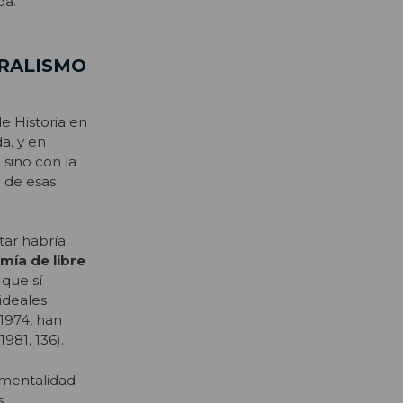
pa.
ERALISMO
e Historia en
a, y en
 sino con la
a de esas
tar habría
mía de libre
, que sí
ideales
1974, han
981, 136).
 mentalidad
s