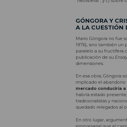
“neoliberal”; y c) sobre
GÓNGORA Y CRIS
A LA CUESTIÓN 
Mario Góngora no fue só
1976), sino también un 
paralelo a su fructífera
publicación de su
Ensay
dimensiones.
En esa obra, Góngora so
implicado el abandono d
mercado conduciría a 
habría estado presente,
tradicionalistas y nacion
quedado relegados al ol
En otro lugar, argumen
empresarial que el capit