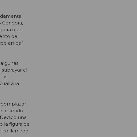
undamental
o Góngora,
ngora que,
iento del
de arriba”
 algunas
 subrayar el
 las
irar a la
 reemplazar
el referido
. Dedico una
 la figura de
mico llamado