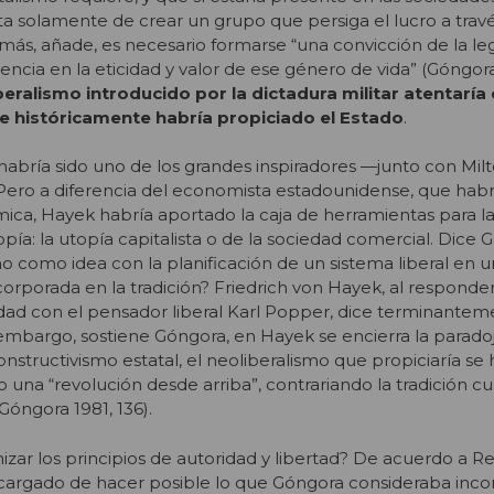
ata solamente de crear un grupo que persiga el lucro a travé
ás, añade, es necesario formarse “una convicción de la le
eencia en la eticidad y valor de ese género de vida” (Góngora
beralismo introducido por la dictadura militar atentaría 
ue históricamente habría propiciado el Estado
.
abría sido uno de los grandes inspiradores —junto con Mi
 Pero a diferencia del economista estadounidense, que habrí
mica, Hayek habría aportado la caja de herramientas para l
ía: la utopía capitalista o de la sociedad comercial. Dice 
o como idea con la planificación de un sistema liberal en u
corporada en la tradición? Friedrich von Hayek, al responde
idad con el pensador liberal Karl Popper, dice terminante
n embargo, sostiene Góngora, en Hayek se encierra la parad
nstructivismo estatal, el neoliberalismo que propiciaría se 
una “revolución desde arriba”, contrariando la tradición cu
(Góngora 1981, 136).
r los principios de autoridad y libertad? De acuerdo a Ren
argado de hacer posible lo que Góngora consideraba incom