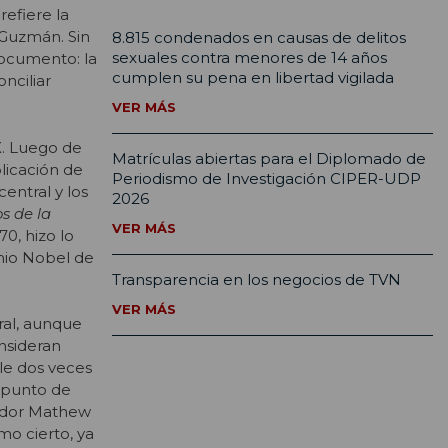
refiere la
 Guzmán. Sin
8.815 condenados en causas de delitos
sexuales contra menores de 14 años
documento: la
cumplen su pena en libertad vigilada
nciliar
VER MÁS
X. Luego de
Matrículas abiertas para el Diplomado de
licación de
Periodismo de Investigación CIPER-UDP
entral y los
2026
s de la
VER MÁS
70, hizo lo
mio Nobel de
Transparencia en los negocios de TVN
VER MÁS
ral, aunque
nsideran
le dos veces
i punto de
riador Mathew
mo cierto, ya