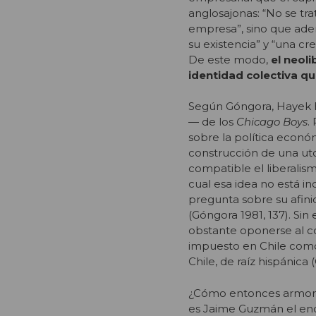
anglosajonas: “No se tr
empresa”, sino que adem
su existencia” y “una cr
De este modo,
el neoli
identidad colectiva q
Según Góngora, Hayek h
— de los
Chicago Boys
.
sobre la política econó
construcción de una utop
compatible el liberalism
cual esa idea no está in
pregunta sobre su afin
(Góngora 1981, 137). Si
obstante oponerse al co
impuesto en Chile como 
Chile, de raíz hispánica 
¿Cómo entonces armoniza
es Jaime Guzmán el enc