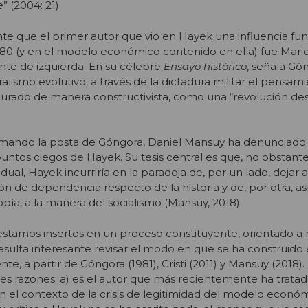
” (2004: 21).
nte que el primer autor que vio en Hayek una influencia f
980 (y en el modelo económico contenido en ella) fue Mari
nte de izquierda. En su célebre
Ensayo histó
rico
, señala Gó
ralismo evolutivo, a través de la dictadura militar el pensam
taurado de manera constructivista, como una “revolución des
y tomando la posta de Góngora, Daniel Mansuy ha denunciado
untos ciegos de Hayek. Su tesis central es que, no obstante
vidual, Hayek incurriría en la paradoja de, por un lado, dejar a
n de dependencia respecto de la historia y de, por otra, asp
pía, a la manera del socialismo (Mansuy, 2018).
stamos insertos en un proceso constituyente, orientado a
resulta interesante revisar el modo en que se ha construido 
nte, a partir de Góngora (1981), Cristi (2011) y Mansuy (2018)
es razones: a) es el autor que más recientemente ha tratado
n el contexto de la crisis de legitimidad del modelo econó