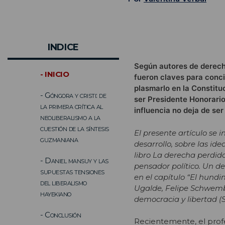
INDICE
Según autores de derecha
- INICIO
fueron claves para conci
plasmarlo en la Constitu
- Góngora y cristi: de
ser Presidente Honorario
la primera crítica al
influencia no deja de se
neoliberalismo a la
cuestión de la síntesis
El presente artículo se
guzmaniana
desarrollo, sobre las id
libro La derecha perdida
- Daniel mansuy y las
pensador político. Un deb
supuestas tensiones
en el capítulo “El hundi
del liberalismo
Ugalde, Felipe Schwember
hayekiano
democracia y libertad (
- Conclusión
Recientemente, el prof