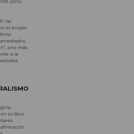
itt (2015:
, las
por el propio
último
necesitados,
ón”, sino más
nte a la
ealidad
,
ERALISMO
ngora,
en su libro
itares
 afirmación
a