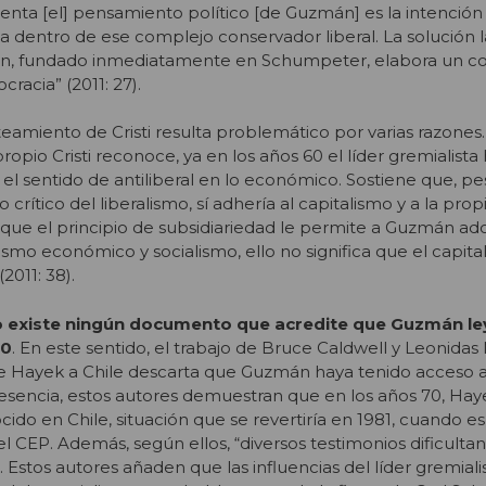
renta [el] pensamiento político [de Guzmán] es la intención
 dentro de ese complejo conservador liberal. La solución 
n, fundado inmediatamente en Schumpeter, elabora un c
racia” (2011: 27).
eamiento de Cristi resulta problemático por varias razones
opio Cristi reconoce, ya en los años 60 el líder gremialista
n el sentido de antiliberal en lo económico. Sostiene que, p
rítico del liberalismo, sí adhería al capitalismo y a la pro
unque el principio de subsidiariedad le permite a Guzmán ad
lismo económico y socialismo, ello no significa que el capi
2011: 38).
 existe ningún documento que acredite que Guzmán le
80
. En este sentido, el trabajo de Bruce Caldwell y Leonida
s de Hayek a Chile descarta que Guzmán haya tenido acceso a
esencia, estos autores demuestran que en los años 70, Hay
do en Chile, situación que se revertiría en 1981, cuando 
l CEP. Además, según ellos, “diversos testimonios dificultan
 Estos autores añaden que las influencias del líder gremiali