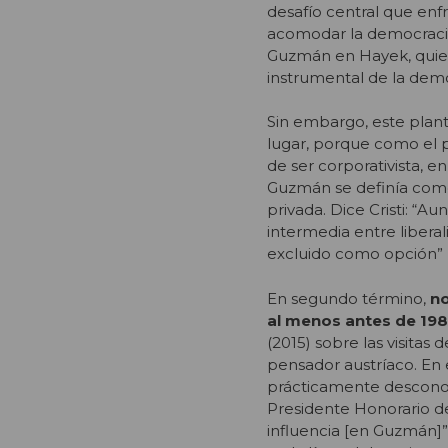
desafío central que enf
acomodar la democracia
Guzmán en Hayek, quie
instrumental de la democ
Sin embargo, este plant
lugar, porque como el pr
de ser corporativista, e
Guzmán se definía como c
privada. Dice Cristi: “A
intermedia entre libera
excluido como opción” (
En segundo término,
no
al menos antes de 19
(2015) sobre las visita
pensador austríaco. En 
prácticamente desconoci
Presidente Honorario de
influencia [en Guzmán]”.