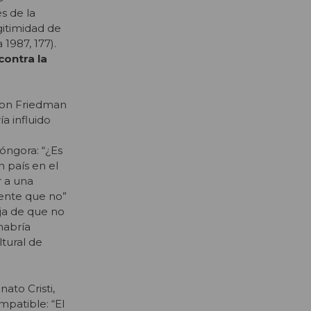
s de la
gitimidad de
 1987, 177).
contra la
lton Friedman
a influido
a
Góngora: “¿Es
n país en el
r a una
mente que no”
oja de que no
habría
ltural de
ato Cristi,
patible: “El