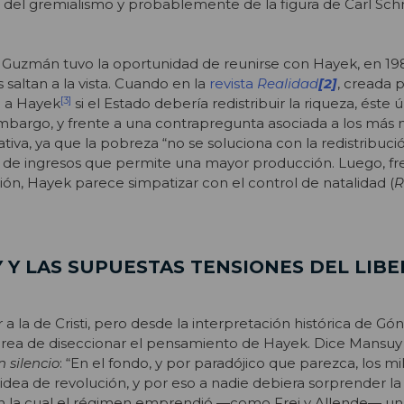
, del gremialismo y probablemente de la figura de Carl Schm
 Guzmán tuvo la oportunidad de reunirse con Hayek, en 1981
saltan a la vista. Cuando en la
revista
Realidad
[2]
, creada 
[3]
a a Hayek
si el Estado debería redistribuir la riqueza, éste 
bargo, y frente a una contrapregunta asociada a los más 
tiva, ya que la pobreza “no se soluciona con la redistribuci
 de ingresos que permite una mayor producción. Luego, fre
ión, Hayek parece simpatizar con el control de natalidad (
R
 Y LAS SUPUESTAS TENSIONES DEL LIB
 a la de Cristi, pero desde la interpretación histórica de Gó
ea de diseccionar el pensamiento de Hayek. Dice Mansuy 
 silencio
: “En el fondo, y por paradójico que parezca, los mil
idea de revolución, y por eso a nadie debiera sorprender la
n la cual el régimen emprendió —como Frei y Allende— un