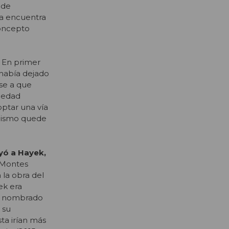
 de
la encuentra
oncepto
. En primer
 había dejado
ese a que
piedad
optar una vía
talismo quede
yó a Hayek,
s Montes
 la obra del
ek era
es nombrado
 su
sta irían más