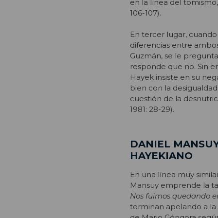
en la línea del tomismo
106-107).
En tercer lugar, cuando
diferencias entre ambos 
Guzmán, se le pregunt
responde que no. Sin em
Hayek insiste en su nega
bien con la desigualdad
cuestión de la desnutric
1981: 28-29).
DANIEL MANSUY
HAYEKIANO
En una línea muy similar
Mansuy emprende la tar
Nos fuimos quedando en
terminan apelando a la 
de Mario Góngora segú