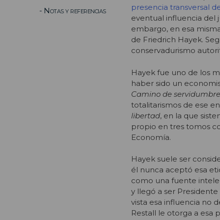
presencia transversal d
- Notas y referencias
eventual influencia del
embargo, en esa misma o
de Friedrich Hayek. Seg
conservadurismo autorit
Hayek fue uno de los má
haber sido un economist
Camino de servidumbr
totalitarismos de ese e
libertad
, en la que siste
propio en tres tomos 
Economía.
Hayek suele ser consid
él nunca aceptó esa eti
como una fuente intelec
y llegó a ser President
vista esa influencia no 
Restall le otorga a esa 