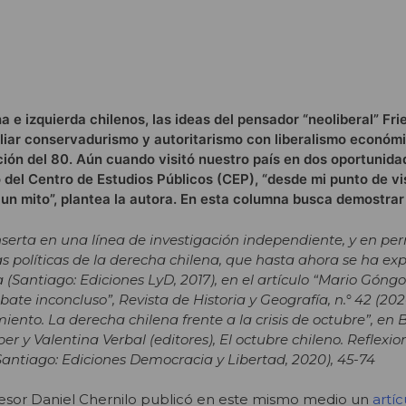
 e izquierda chilenos, las ideas del pensador “neoliberal” Fr
liar conservadurismo y autoritarismo con liberalismo económi
ción del 80. Aún cuando visitó nuestro país en dos oportunidad
 del Centro de Estudios Públicos (CEP), “desde mi punto de vi
r un mito”, plantea la autora. En esta columna busca demostrar
 inserta en una línea de investigación independiente, y en p
eas políticas de la derecha chilena, que hasta ahora se ha ex
 (Santiago: Ediciones LyD, 2017), en el artículo “Mario Gón
ate inconcluso”, Revista de Historia y Geografía, n.° 42 (2020
miento. La derecha chilena frente a la crisis de octubre”, en
 y Valentina Verbal (editores), El octubre chileno. Reflexio
Santiago: Ediciones Democracia y Libertad, 2020), 45-74
esor Daniel Chernilo publicó en este mismo medio un
artíc