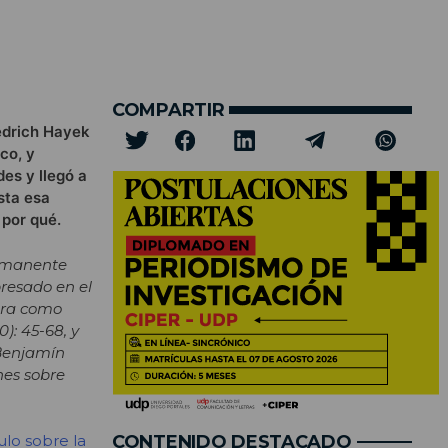
COMPARTIR
iedrich Hayek
co, y
es y llegó a
sta esa
 por qué.
ermanente
presado en el
gora como
): 45-68, y
 Benjamín
nes sobre
CONTENIDO DESTACADO
ulo sobre la