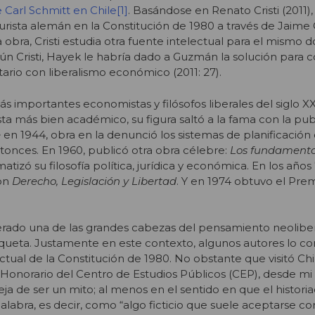
e Carl Schmitt en Chile
[1]
. Basándose en Renato Cristi (2011), 
 jurista alemán en la Constitución de 1980 a través de Jaime
bra, Cristi estudia otra fuente intelectual para el mismo 
ún Cristi, Hayek le habría dado a Guzmán la solución para co
ario con liberalismo económico (2011: 27).
s importantes economistas y filósofos liberales del siglo X
a más bien académico, su figura saltó a la fama con la pub
e
en 1944, obra en la denunció los sistemas de planificación c
ntonces. En 1960, publicó otra obra célebre:
Los fundamento
matizó su filosofía política, jurídica y económica. En los años 
con
Derecho, Legislación y Libertad
. Y en 1974 obtuvo el Pre
erado una de las grandes cabezas del pensamiento neolibe
queta. Justamente en este contexto, algunos autores lo co
tual de la Constitución de 1980. No obstante que visitó Chi
e Honorario del Centro de Estudios Públicos (CEP), desde m
deja de ser un mito; al menos en el sentido en que el histo
palabra, es decir, como “algo ficticio que suele aceptarse co