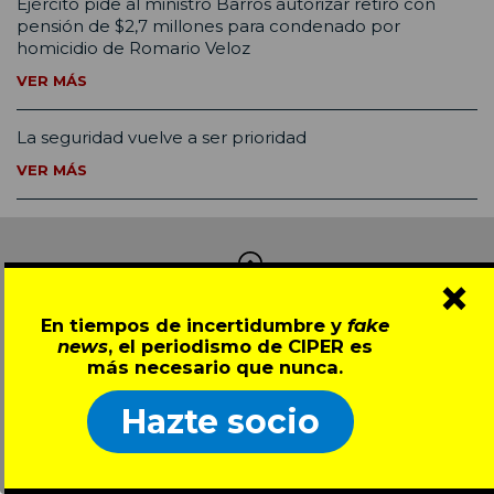
Ejército pide al ministro Barros autorizar retiro con
pensión de $2,7 millones para condenado por
homicidio de Romario Veloz
VER MÁS
La seguridad vuelve a ser prioridad
VER MÁS
×
Comentarios (3)
En tiempos de incertidumbre y
fake
news
, el periodismo de CIPER es
más necesario que nunca.
Ricardo Manterola R |
08.11.2020
Por primera vez leo un artículo tan profundo
Hazte socio
acerca del sistema electoral en EE.UU. Nunca antes
imaginé que es un sistema hecho para la corrupción
y así poder invalidar la voluntad popular.