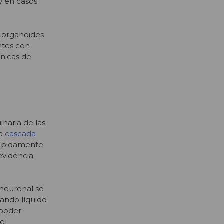
y en casos
n organoides
ntes con
cnicas de
inaria de las
na
cascada
rápidamente
evidencia
neuronal se
ando líquido
 poder
el