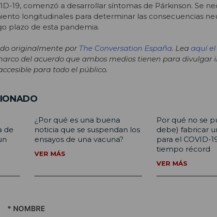
ID-19, comenzó a desarrollar síntomas de Párkinson. Se ne
ento longitudinales para determinar las consecuencias neu
rgo plazo de esta pandemia.
cado originalmente por
The Conversation España
. Lea
aquí el
marco del acuerdo que ambos medios tienen para divulgar i
cesible para todo el público.
CIONADO
¿Por qué es una buena
Por qué no se p
a de
noticia que se suspendan los
debe) fabricar 
un
ensayos de una vacuna?
para el COVID-1
tiempo récord
VER MÁS
VER MÁS
* NOMBRE