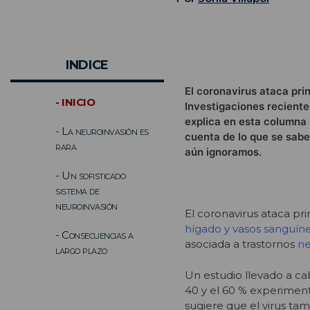
INDICE
El coronavirus ataca pri
- INICIO
Investigaciones reciente
explica en esta columna p
- La neuroinvasión es
cuenta de lo que se sabe
rara
aún ignoramos.
- Un sofisticado
sistema de
neuroinvasión
El coronavirus ataca pr
hígado y vasos sanguín
- Consecuencias a
asociada a trastornos
ne
largo plazo
Un estudio llevado a c
40 y el 60 % experiment
sugiere que el virus ta