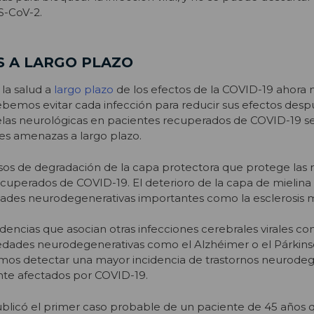
S-CoV-2.
 A LARGO PLAZO
la salud a
largo plazo
de los efectos de la COVID-19 ahora
ebemos evitar cada infección para reducir sus efectos desp
elas neurológicas en pacientes recuperados de COVID-19 s
s amenazas a largo plazo.
sos de degradación de la capa protectora que protege las
ecuperados de COVID-19. El deterioro de la capa de mielina
des neurodegenerativas importantes como la esclerosis m
encias que asocian otras infecciones cerebrales virales c
dades neurodegenerativas como el Alzhéimer o el Párkinso
amos detectar una mayor incidencia de trastornos neurodeg
te afectados por COVID-19.
blicó el primer caso probable de un paciente de 45 años