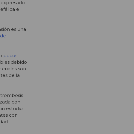
2 expresado
efálica e
nsión es una
 de
an
pocos
ibles debido
r cuales son
tes de la
 trombosis
nzada con
 un estudio
ntes con
dad.