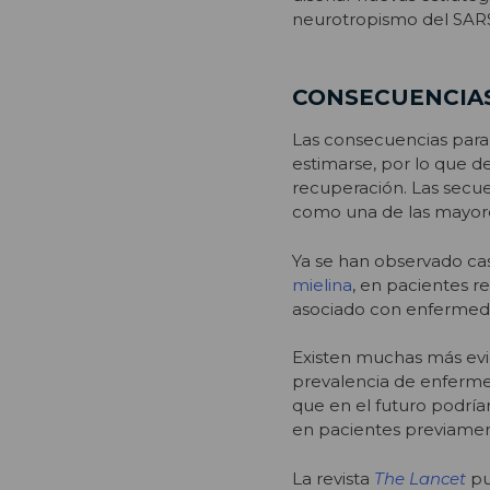
neurotropismo del SAR
CONSECUENCIAS
Las consecuencias para 
estimarse, por lo que d
recuperación. Las secu
como una de las mayore
Ya se han observado ca
mielina
, en pacientes r
asociado con enfermeda
Existen muchas más evid
prevalencia de enferme
que en el futuro podrí
en pacientes previamen
La revista
The Lancet
pu