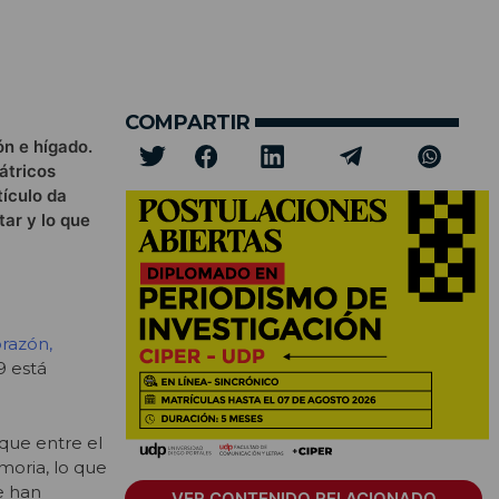
COMPARTIR
ón e hígado.
átricos
tículo da
tar y lo que
orazón,
9 está
que entre el
moria, lo que
e han
VER CONTENIDO RELACIONADO