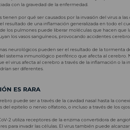
iada con la gravedad de la enfermedad.
tienen por qué ser causados por la invasión del virus a las 
el resultado de una inflamación generalizada en todo el cu
n de los pulmones puede liberar moléculas que hacen que l
ruyan los vasos sanguíneos, provocando accidentes cerebro
s neurológicos pueden ser el resultado de la tormenta de
del sistema inmunológico periférico que afecta al cerebro.
que el virus afecta al cerebro a través de la inflamación o la i
rían ser diferentes.
IÓN ES RARA
rebro puede ser a través de la cavidad nasal hasta la conex
 del epitelio o nervio olfatorio, o incluso a través de los ojos
V-2 utiliza receptores de la enzima convertidora de angio
es para invadir las células. El virus también puede alcanzar