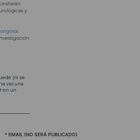
cesitarán
rológicas y
 original
.
nvestigación
uede (ni se
una vacuna
9 en un
* EMAIL (NO SERÁ PUBLICADO)