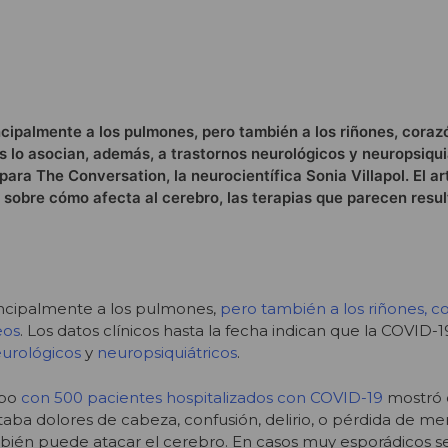
ncipalmente a los pulmones, pero también a los riñones, coraz
s lo asocian, además, a trastornos neurológicos y neuropsiqui
ara The Conversation, la neurocientífica Sonia Villapol. El ar
 sobre cómo afecta al cerebro, las terapias que parecen resul
incipalmente a los pulmones,
pero también a los riñones, c
eos
. Los datos clínicos hasta la fecha indican que la COVID-1
urológicos
y
neuropsiquiátricos
.
abo
con 500 pacientes hospitalizados con COVID-19
mostró 
aba dolores de cabeza, confusión, delirio, o pérdida de me
mbién puede atacar el cerebro. En casos muy esporádicos s