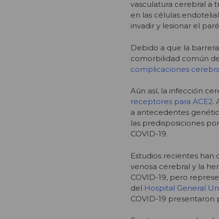
vasculatura cerebral a 
en las células endotelia
invadir y lesionar el pa
Debido a que la barrera
comorbilidad común de
complicaciones cerebra
Aún así, la infección c
receptores para ACE2
.
a antecedentes genéticos
las predisposiciones po
COVID-19.
Estudios recientes han 
venosa cerebral y la h
COVID-19, pero represent
del
Hospital General Un
COVID-19 presentaron p