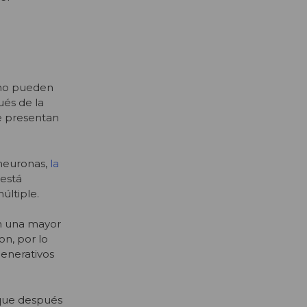
 no pueden
ués de la
e presentan
 neuronas,
la
 está
últiple.
on una mayor
n, por lo
enerativos
 que después