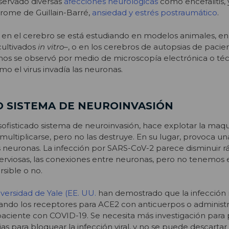
servado diversas
afecciones neurológicas
como encefalitis, 
rome de Guillain-Barré,
ansiedad y estrés postraumático
.
 en el cerebro se está estudiando en modelos animales, e
cultivados
in vitro
–, o en los cerebros de autopsias de pacie
mos se observó por medio de microscopía electrónica o té
 el virus invadía las neuronas.
O SISTEMA DE NEUROINVASIÓN
sofisticado sistema de neuroinvasión, hace explotar la maqu
multiplicarse, pero no las destruye. En su lugar, provoca u
s neuronas. La infección por SARS-CoV-2 parece disminuir 
erviosas, las conexiones entre neuronas, pero no tenemos 
rsible o no.
versidad de Yale (EE. UU.
han demostrado que la infección 
ndo los receptores para ACE2 con anticuerpos o administr
paciente con COVID-19. Se necesita más investigación para
as para bloquear la infección viral, y no se puede descartar 