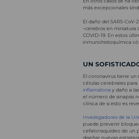
En otros casos se ha ob
más excepcionales sínd
El daño del SARS-CoV-2
–
cerebros
en miniatura 
COVID-19. En estos últi
inmunohistoquímica cómo
UN SOFISTICAD
El coronavirus tiene un 
células cerebrales para 
inflamatoria
y daño a la
el número de sinapsis n
clínica de si esto es reve
Investigadores de la Uni
puede prevenir bloquea
cefalorraquídeo de un 
diseñar nuevas estrategi