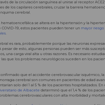
través de la circulación sanguínea al unirse al receptor ACE
les de los capilares cerebrales, cruzar la barrera hematoenc
rénquima cerebral.
 hematoencefálica se altera en la hipertensión y la hiperte
 COVID-19, estos pacientes pueden tener un
mayor riesgo
les
.
erebral es rara, probablemente porque las neuronas expres
 A pesar de esto, algunas personas pueden ser más suscept
, una carga viral alta u otras razones. Es necesario estudia
r las que los problemas neurológicos suceden en los pacien
confirmado que el accidente cerebrovascular isquémico, la
emorragia cerebral son comunes en pacientes de edad ava
arían solo del 1 al 5 % de los pacientes hospitalizados. En
iversitario de Albacete
determinó que el 1,4 % de los pacie
roblemas cerebrovasculares con alta morbilidad y mortali