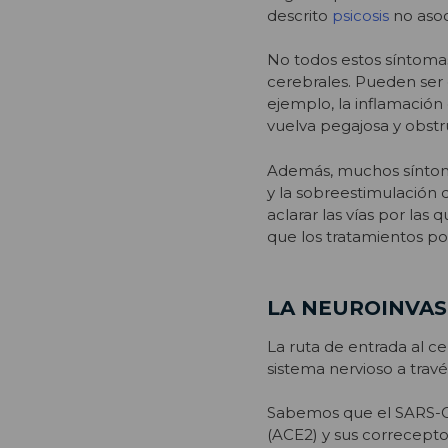
descrito
psicosis
no asoc
No todos estos síntomas 
cerebrales. Pueden ser 
ejemplo, la inflamació
vuelva pegajosa y obst
Además, muchos síntoma
y la sobreestimulación 
aclarar las vías por las 
que los tratamientos pod
LA NEUROINVAS
La ruta de entrada al ce
sistema nervioso a través
Sabemos que el SARS-Co
(ACE2) y sus correceptor