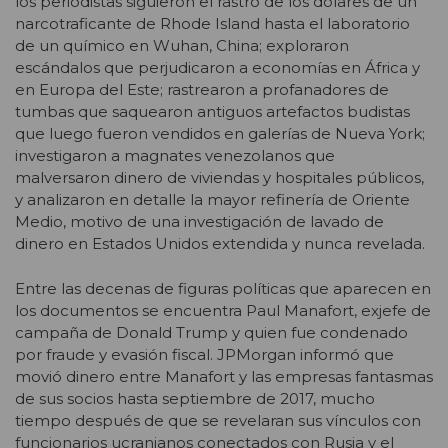
los periodistas siguieron el rastro de los dólares de un
narcotraficante de Rhode Island hasta el laboratorio
de un químico en Wuhan, China; exploraron
escándalos que perjudicaron a economías en África y
en Europa del Este; rastrearon a profanadores de
tumbas que saquearon antiguos artefactos budistas
que luego fueron vendidos en galerías de Nueva York;
investigaron a magnates venezolanos que
malversaron dinero de viviendas y hospitales públicos,
y analizaron en detalle la mayor refinería de Oriente
Medio, motivo de una investigación de lavado de
dinero en Estados Unidos extendida y nunca revelada.
Entre las decenas de figuras políticas que aparecen en
los documentos se encuentra Paul Manafort, exjefe de
campaña de Donald Trump y quien fue condenado
por fraude y evasión fiscal. JPMorgan informó que
movió dinero entre Manafort y las empresas fantasmas
de sus socios hasta septiembre de 2017, mucho
tiempo después de que se revelaran sus vínculos con
funcionarios ucranianos conectados con Rusia y el