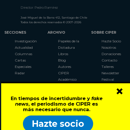
Director: Pedro Ramírez
José Miguel de la Barra 412, Santiago de Chile
Todos los derechos reservados © 2007-2026
SECCIONES
ARCHIVO
SOBRE CIPER
Investigación
Papeles de la
Hazte Socio
Actualidad
Dictadura
Nosotros
Columnas
Libros
Donaciones
Cartas
Blog
Contacto
Especiales
Autores
Talleres
Radar
CIPER
Newsletter
Académico
Festival
×
LaBot
Constituyente
En tiempos de incertidumbre y
fake
Al Plebiscito
news
, el periodismo de CIPER es
con CIPER
más necesario que nunca.
Síguenos en:
Hazte socio