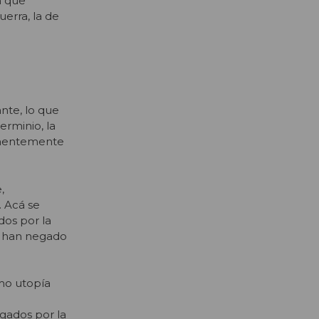
a que
uerra, la de
nte, lo que
erminio, la
manentemente
,
. Acá se
dos por la
ue han negado
omo utopía
gados por la