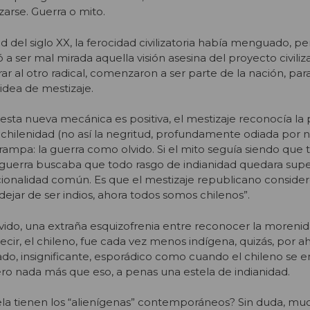
zarse. Guerra o mito.
 del siglo XX, la ferocidad civilizatoria había menguado, p
 ser mal mirada aquella visión asesina del proyecto civiliz
r al otro radical, comenzaron a ser parte de la nación, para
 idea de mestizaje.
 esta nueva mecánica es positiva, el mestizaje reconocía la
a chilenidad (no así la negritud, profundamente odiada por 
 trampa: la guerra como olvido. Si el mito seguía siendo qu
 guerra buscaba que todo rasgo de indianidad quedara supe
ionalidad común. Es que el mestizaje republicano consideró 
ejar de ser indios, ahora todos somos chilenos”.
ido, una extraña esquizofrenia entre reconocer la morenid
decir, el chileno, fue cada vez menos indígena, quizás, por ah
ado, insignificante, esporádico como cuando el chileno se 
pero nada más que eso, a penas una estela de indianidad.
ela tienen los “alienígenas” contemporáneos? Sin duda, mu