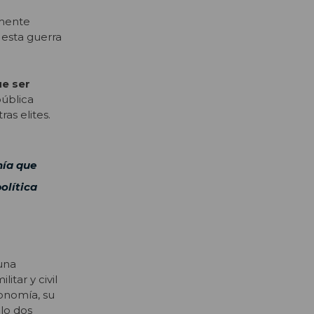
lmente
 esta guerra
ue ser
pública
as elites.
nía que
política
una
itar y civil
economía, su
olo dos