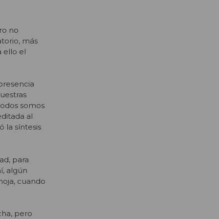
ero no
atorio, más
 ello el
 presencia
nuestras
e todos somos
ditada al
la síntesis
ad, para
í, algún
enoja, cuando
cha, pero