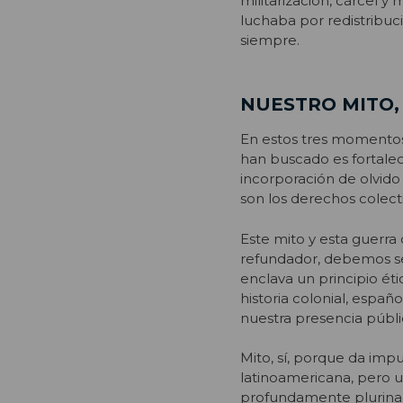
militarización, cárcel y 
luchaba por redistribuci
siempre.
NUESTRO MITO,
En estos tres momentos 
han buscado es fortalec
incorporación de olvid
son los derechos colect
Este mito y esta guerra
refundador, debemos ser
enclava un principio éti
historia colonial, espa
nuestra presencia públi
Mito, sí, porque da imp
latinoamericana, pero 
profundamente plurinaci