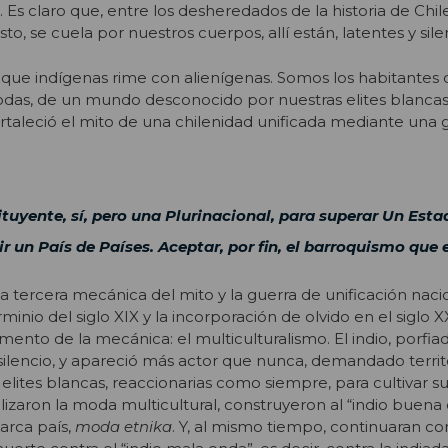
. Es claro que, entre los desheredados de la historia de Chile
to, se cuela por nuestros cuerpos, allí están, latentes y sile
 que indígenas rime con alienígenas. Somos los habitantes 
odas, de un mundo desconocido por nuestras elites blancas. 
fortaleció el mito de una chilenidad unificada mediante una
uyente, sí, pero una Plurinacional, para superar Un Est
r un País de Países. Aceptar, por fin, el barroquismo que e
na tercera mecánica del mito y la guerra de unificación nac
minio del siglo XIX y la incorporación de olvido en el siglo X
ento de la mecánica: el multiculturalismo. El indio, porfi
 silencio, y apareció más actor que nunca, demandado territ
elites blancas, reaccionarias como siempre, para cultivar s
tilizaron la moda multicultural, construyeron al “indio buena 
arca país,
moda etnika
. Y, al mismo tiempo, continuaran con