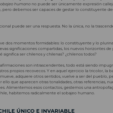
 sobajeo humano
no puede ser únicamente expresión calleje
 pero debemos ser capaces de gestar lo constituyente de
ional puede ser una respuesta. No la única, no la trascend
vive dos momentos formidables: lo constituyente y lo plurina
evas significaciones compartidas, los nuevos horizontes de p
é significa ser chilenos y chilenas? ¿chilenos todos?
afirmaciones son intrascendentes, todo está siendo impug
os propios recovecos. Y en aquel ejercicio la tricolor, la 
onmueve, adquiere otros sentidos, vuelve a ser del pueblo, 
or ello que aparecen otras tonalidades, otras referencias, n
es. Alimentemos esos contactos, gestemos una antropofagi
ile, habitemos radicalmente el sobajeo humano.
CHILE ÚNICO E INVARIABLE