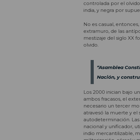
controlada por el olvido
india, y negra por supues
No es casual, entonces,
extramuro, de las antíp
mestizaje del siglo XX 
olvido.
“Asamblea Constit
Nación, y construi
Los 2000 inician bajo u
ambos fracasos, el exter
necesario un tercer mom
atravesó la muerte y el
autodeterminación. Las 
nacional y unificador, u
indio mercantilizable, m