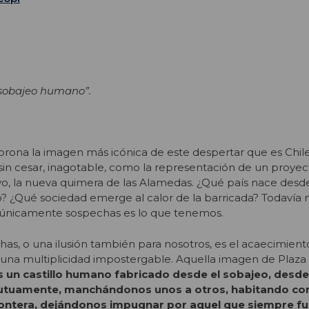
 sobajeo humano”.
ona la imagen más icónica de este despertar que es Chile
sin cesar, inagotable, como la representación de un proyec
o, la nueva quimera de las Alamedas. ¿Qué país nace desde
o? ¿Qué sociedad emerge al calor de la barricada? Todavía
a, únicamente sospechas es lo que tenemos.
as, o una ilusión también para nosotros, es el acaecimient
 una multiplicidad impostergable. Aquella imagen de Plaza I
s un castillo humano fabricado desde el sobajeo, desde
utuamente, manchándonos unos a otros, habitando co
rontera, dejándonos impugnar por aquel que siempre fue