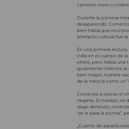
caminos: morir o chileni
Durante la primera mitad
desaparecido. Comenzó a
bien había que incorpora
artefacto cultural fue la
En una primera lectura,
india en el cuerpo de l
elites), pero había una
igualmente chilenos, la
bien mayor, nuestra nac
de la mezcla como un “d
Comenzó a operar el olv
negarla. El mestizo, es 
rasgo diminuto, control
“se le para la pluma”, 
¿Cuánto de aquella est