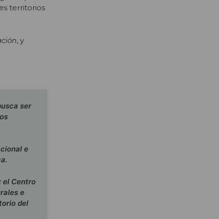
s territorios
ción
, y
busca ser
vos
cional e
ca.
 el Centro
rales e
torio del