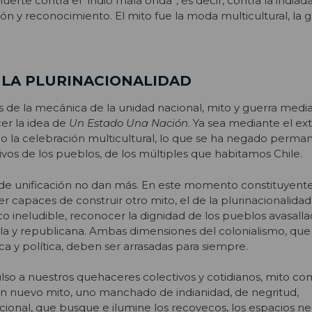
muerte contra el “indio mala onda”, es decir, contra la indiad
ón y reconocimiento. El mito fue la moda multicultural, la g
 LA PLURINACIONALIDAD
de la mecánica de la unidad nacional, mito y guerra media
er la idea de
Un Estado Una Nación
. Ya sea mediante el ext
o o la celebración multicultural, lo que se ha negado per
ivos de los pueblos, de los múltiples que habitamos Chile.
 de unificación no dan más. En este momento constituyente
 capaces de construir otro mito, el de la plurinacionalidad
co ineludible, reconocer la dignidad de los pueblos avasalla
ñola y republicana. Ambas dimensiones del colonialismo, q
ca y política, deben ser arrasadas para siempre.
ulso a nuestros quehaceres colectivos y cotidianos, mito c
un nuevo mito, uno manchado de indianidad, de negritud,
onal, que busque e ilumine los recovecos, los espacios ne