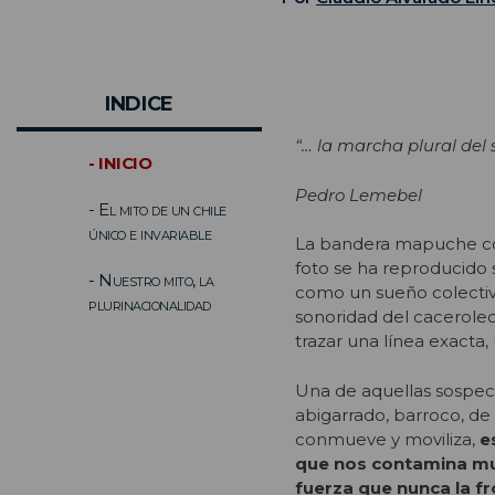
INDICE
“… la marcha plural del
- INICIO
Pedro Lemebel
- El mito de un chile
único e invariable
La bandera mapuche cor
foto se ha reproducido 
- Nuestro mito, la
como un sueño colectiv
plurinacionalidad
sonoridad del cacerole
trazar una línea exact
Una de aquellas sospech
abigarrado, barroco, de
conmueve y moviliza,
e
que nos contamina m
fuerza que nunca la f