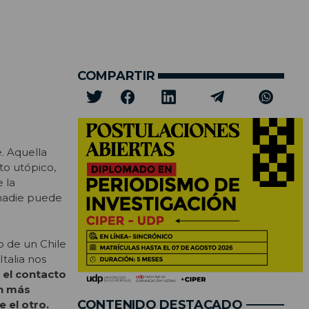
COMPARTIR
. Aquella
to utópico,
 la
 nadie puede
o de un Chile
talia nos
 el contacto
n más
CONTENIDO DESTACADO
 el otro.