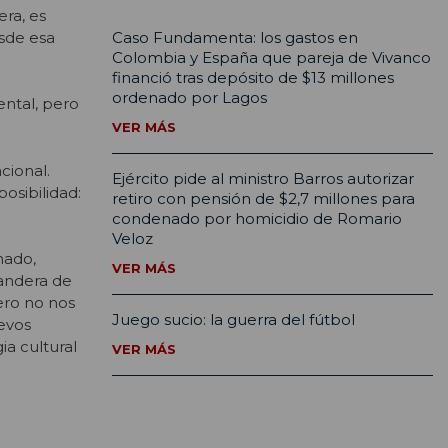
ra, es
sde esa
Caso Fundamenta: los gastos en
Colombia y España que pareja de Vivanco
financió tras depósito de $13 millones
ordenado por Lagos
ental, pero
VER MÁS
cional.
Ejército pide al ministro Barros autorizar
osibilidad:
retiro con pensión de $2,7 millones para
condenado por homicidio de Romario
Veloz
nado,
VER MÁS
bandera de
pero no nos
Juego sucio: la guerra del fútbol
uevos
a cultural
VER MÁS