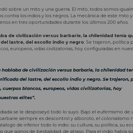
undó sobre un mito y una guerra. El mito, todos somos igua
os contra los indios y los negros. La mecánica de este mito y
enos en tres oportunidades durante los últimos 200 años.
aba de civilización versus barbarie, la chilenidad tenía q
el lastre, del escollo indio y negro
. Se trajeron, política 
s, europeos, vidas civilizatorias, hoy configuradas en nuestr
e hablaba de civilización versus barbarie, la chilenidad te
ificada del lastre, del escollo indio y negro. Se trajeron, 
 cuerpos blancos, europeos, vidas civilizatorias, hoy
uestras elites”.
ndiada se le desposeyó todo lo suyo. Bajo el eufemismo de 
barbarie siempre es descontrol y alboroto, el colonialismo mil
atalogó de inferior todo lo indio: su cultura, su política, su 
 que signos de bestialidad, de atraso. Para el indio había s