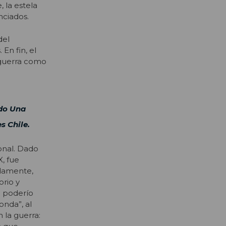
, la estela
nciados.
del
En fin, el
 guerra como
ado Una
s Chile.
ional. Dado
X, fue
adamente,
orio y
u poderío
onda”, al
 la guerra: