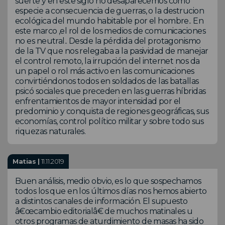
suerte y en este siglo no desaparecemos como
especie a consecuencia de guerras, o la destrucion
ecológica del mundo habitable por el hombre.. En
este marco ,el rol de los medios de comunicaciones
no es neutral.. Desde la pérdida del protagonismo
de la TV que nos relegaba a la pasividad de manejar
el control remoto, la irrupción del internet nos da
un papel o rol más activo en las comunicaciones
convirtiéndonos todos en soldados de las batallas
psicó sociales que preceden en las guerras híbridas
enfrentamientos de mayor intensidad por el
predominio y conquista de regiones geográficas, sus
economías, control político militar y sobre todo sus
riquezas naturales.
Matias |
11.11.2019
Buen análisis, medio obvio, es lo que sospechamos
todos los que en los últimos días nos hemos abierto
a distintos canales de información. El supuesto
â€œcambio editorialâ€ de muchos matinales u
otros programas de aturdimiento de masas ha sido