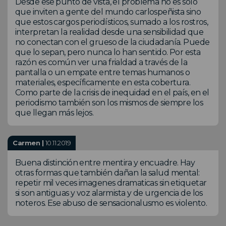
Desde ese punto de vista, el problema no es solo
que inviten a gente del mundo carlospeñista sino
que estos cargos periodísticos, sumado a los rostros,
interpretan la realidad desde una sensibilidad que
no conectan con el grueso de la ciudadanía. Puede
que lo sepan, pero nunca lo han sentido. Por esta
razón es común ver una frialdad a través de la
pantalla o un empate entre temas humanos o
materiales, específicamente en esta cobertura.
Como parte de la crisis de inequidad en el país, en el
periodismo también son los mismos de siempre los
que llegan más lejos.
Carmen |
10.11.2019
Buena distinción entre mentira y encuadre. Hay
otras formas que también dañan la salud mental:
repetir mil veces imagenes dramaticas sin etiquetar
si son antiguas y voz alarmista y de urgencia de los
noteros. Ese abuso de sensacionalusmo es violento.