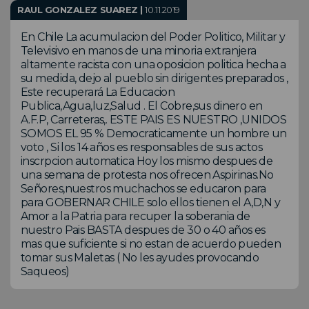
RAUL GONZALEZ SUAREZ |
10.11.2019
En Chile La acumulacion del Poder Politico, Militar y
Televisivo en manos de una minoria extranjera
altamente racista con una oposicion politica hecha a
su medida, dejo al pueblo sin dirigentes preparados ,
Este recuperará La Educacion
Publica,Agua,luz,Salud . El Cobre,sus dinero en
A.F.P, Carreteras,. ESTE PAIS ES NUESTRO ,UNIDOS
SOMOS EL 95 % Democraticamente un hombre un
voto , Si los 14 años es responsables de sus actos
inscrpcion automatica Hoy los mismo despues de
una semana de protesta nos ofrecen Aspirinas.No
Señores,nuestros muchachos se educaron para
para GOBERNAR CHILE solo ellos tienen el A,D,N y
Amor a la Patria para recuper la soberania de
nuestro Pais BASTA despues de 30 o 40 años es
mas que suficiente si no estan de acuerdo pueden
tomar sus Maletas ( No les ayudes provocando
Saqueos)