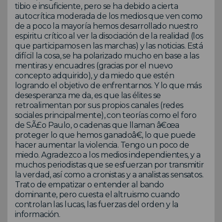
tibio e insuficiente, pero se ha debido a cierta
autocrítica moderada de los medios que ven como
de a poco la mayoría hemos desarrollado nuestro
espiritu crítico al ver la disociación de la realidad (los
que participamos en las marchas) y las noticias. Está
difícil la cosa, se ha polarizado mucho en base a las
mentiras y encuadres (gracias por el nuevo
concepto adquirido), y da miedo que estén
logrando el objetivo de enfrentarnos. Y lo que más
desesperanza me da, es que las élites se
retroalimentan por sus propios canales (redes
sociales principalmente), con teorías como el foro
de SÃ£o Paulo, o cadenas que llaman â€œa
proteger lo que hemos ganadoâ€, lo que puede
hacer aumentar la violencia. Tengo un poco de
miedo. Agradezco a los medios independientes, y a
muchos periodistas que se esfuerzan por transmitir
la verdad, así como a cronistas y a analistas sensatos.
Trato de empatizar o entender al bando
dominante, pero cuesta el altruismo cuando
controlan las lucas, las fuerzas del orden y la
información.