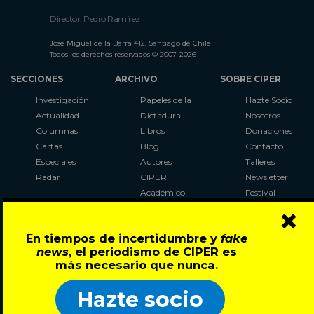
Director: Pedro Ramírez
José Miguel de la Barra 412, Santiago de Chile
Todos los derechos reservados © 2007-2026
SECCIONES
ARCHIVO
SOBRE CIPER
Investigación
Papeles de la
Hazte Socio
Actualidad
Dictadura
Nosotros
Columnas
Libros
Donaciones
Cartas
Blog
Contacto
Especiales
Autores
Talleres
Radar
CIPER
Newsletter
Académico
Festival
×
LaBot
Constituyente
En tiempos de incertidumbre y
fake
Al Plebiscito
news
, el periodismo de CIPER es
con CIPER
más necesario que nunca.
Síguenos en:
Hazte socio