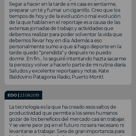
llegar a hacer en la tarde a mi casa es sentarme,
preparar un té y fumar un cigarrillo. Creo que los
tiempos de hoy y de la evolución o mal evolución
de la que hablan en el reportaje es a causa de las
extensas jornadas de trabajo y actividades que
debemos realizar para poder solventar la vida que
debemos llevar hoy en día. Además a eso
personalmente sumo a que si hago deporte en la
tarde quedo "prendida" y después no puedo
dormir. En fin.... lo seguiré intentando hazta sacarme
la pereza y volver a hacerlo parte de mi rutina diaria.
Saludos y excelente reportajes y notas. Kate
Baldovino Patagonia Radio, Puerto Montt
EDO |
23.08.2019
La tecnologia es la que ha creado esos saltos de
productividad que permite a los seres humanos
gozar de los beneficios del mercado casi sin trabajar.
Y se viene peor pq en el futuro no sera necesario ni
levantarse a trabajar. Sera de gran importancia para