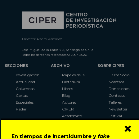
Director: Pedro Ramírez
José Miguel de la Barra 412, Santiago de Chile
Todos los derechos reservados © 2007-2026
SECCIONES
ARCHIVO
SOBRE CIPER
Investigación
Papeles de la
Hazte Socio
Actualidad
Dictadura
Nosotros
Columnas
Libros
Donaciones
Cartas
Blog
Contacto
Especiales
Autores
Talleres
Radar
CIPER
Newsletter
Académico
Festival
×
LaBot
Constituyente
En tiempos de incertidumbre y
fake
Al Plebiscito